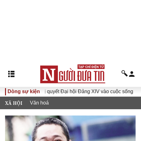
Đưa Nghị quyết Đại hội Đảng XIV vào cuộc sống
Dòng sự kiện
Hướng tớ
XÃ HỘI
Văn hoá