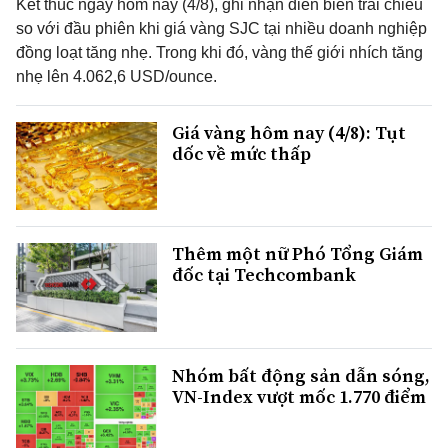
Kết thúc ngày hôm nay (4/8), ghi nhận diễn biến trái chiều
so với đầu phiên khi giá vàng SJC tại nhiều doanh nghiệp
đồng loạt tăng nhẹ. Trong khi đó, vàng thế giới nhích tăng
nhẹ lên 4.062,6 USD/ounce.
Giá vàng hôm nay (4/8): Tụt
dốc về mức thấp
Thêm một nữ Phó Tổng Giám
đốc tại Techcombank
Nhóm bất động sản dẫn sóng,
VN-Index vượt mốc 1.770 điểm