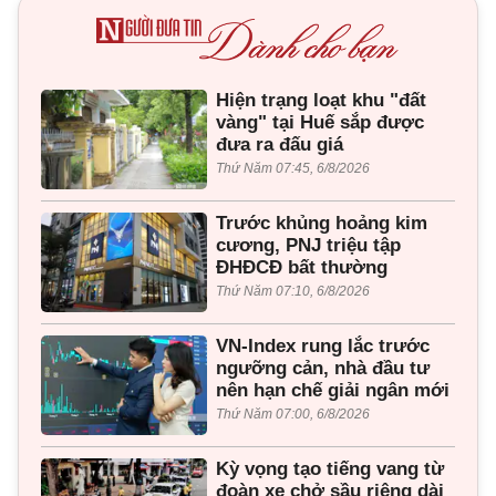
Hiện trạng loạt khu "đất
vàng" tại Huế sắp được
đưa ra đấu giá
Thứ Năm 07:45, 6/8/2026
Trước khủng hoảng kim
cương, PNJ triệu tập
ĐHĐCĐ bất thường
Thứ Năm 07:10, 6/8/2026
VN-Index rung lắc trước
ngưỡng cản, nhà đầu tư
nên hạn chế giải ngân mới
Thứ Năm 07:00, 6/8/2026
Kỳ vọng tạo tiếng vang từ
đoàn xe chở sầu riêng dài