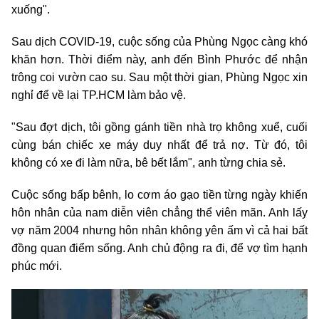
xuống".
Sau dịch COVID-19, cuộc sống của Phùng Ngọc càng khó
khăn hơn. Thời điểm này, anh đến Bình Phước để nhận
trông coi vườn cao su. Sau một thời gian, Phùng Ngọc xin
nghỉ để về lại TP.HCM làm bảo vệ.
"Sau đợt dịch, tôi gồng gánh tiền nhà trọ không xuể, cuối
cùng bán chiếc xe máy duy nhất để trả nợ. Từ đó, tôi
không có xe đi làm nữa, bê bết lắm", anh từng chia sẻ.
Cuộc sống bấp bênh, lo cơm áo gạo tiền từng ngày khiến
hôn nhân của nam diễn viên chẳng thể viên mãn. Anh lấy
vợ năm 2004 nhưng hôn nhân không yên ấm vì cả hai bất
đồng quan điểm sống. Anh chủ động ra đi, để vợ tìm hạnh
phúc mới.