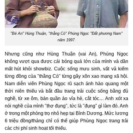
"Bé An" Hùng Thuận, "thằng Cò" Phùng Ngọc "Đất phương Nam"
năm 1997.
Nhưng cũng như Hùng Thuận (vai An), Phùng Ngọc
không vượt qua được cái bóng quá lớn của mình và dần
mất hút khỏi showbiz. Cuộc sống mưu sinh, vất vả kiếm
từng đồng của "thằng Cò" từng gây xôn xao mạng xã hội.
Nam diễn viên Phùng Ngọc rũ sạch ánh hào quang một
thời niên thiếu và bắt đầu trang trải cuộc sống bằng đủ
nghề, từ xe ôm, bán quần áo vỉa hè, cắt tóc… Anh xót xa
nói nghề của mình "thợ đụng", tức là "đụng" gì làm đó. Anh
ở trong một phòng trọ nhỏ hẹp tại Bình Dương. Mức lương
6 triệu đồng/tháng chỉ có thể giúp Phùng Ngọc trang trải
các chi phí sinh hoạt tối thiểu.