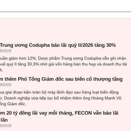
rung ương Codupha báo lãi quý II/2026 tăng 30%
/8/2026
thuần giảm hơn 12%, Dược phẩm Trung ương Codupha vẫn ghi nhận
huế quý II tăng 30,3% nhờ giá vốn hàng bán thu hẹp và doanh thu tài
h.
m thêm Phó Tổng Giám đốc sau biến cố thượng tầng
/8/2026
ua giai đoạn kiện toàn bộ máy lãnh đạo sau hàng loạt biến động
o. Doanh nghiệp vừa tiếp tục bổ nhiệm thêm ông Hoàng Mạnh Vũ
ổng Giám đốc.
ơn 20 tỷ đồng lãi vay mỗi tháng, FECON vẫn báo lãi
 lần
/8/2026