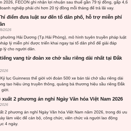
m 2026, FECON ghi nhận lợi nhuận sau thuế gần 79 tỷ đồng, gấp 4,6
doanh nghiệp phải chi hơn 20 tỷ đồng mỗi tháng để trả lãi vay.
hí điểm đưa luật sư đến tổ dân phố, hỗ trợ miễn phí
ân
/8/2026
i phường Hải Dương (Tp.Hải Phòng), mô hình tuyên truyền pháp luật
pháp lý miễn phí được triển khai ngay tại tổ dân phố để giải đáp
 lý cho người dân.
tiếng vang từ đoàn xe chở sầu riêng dài nhất tại Đắk
/2026
 Kỷ lục Guinness thế giới với đoàn 500 xe bán tải chở sầu riêng dài
ọng tạo hiệu ứng truyền thông, quảng bá thương hiệu sầu riêng Đắk
 giới.
ề xuất 2 phương án nghỉ Ngày Văn hóa Việt Nam 2026
/2026
uất 2 phương án nghỉ Ngày Văn hóa Việt Nam năm 2026, trong đó ưu
gày làm việc để cán bộ, công chức, viên chức và người lao động
tục 4 ngày.