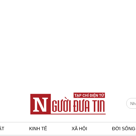
ẬT
KINH TẾ
XÃ HỘI
ĐỜI SỐNG