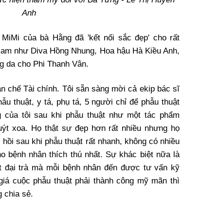
Anh
MiMi của bà Hằng đã 'kết nối sắc đẹp' cho rất
ệt Nam như Diva Hồng Nhung, Hoa hậu Hà Kiều Anh,
ng da cho Phi Thanh Vân.
ạn chế Tài chính. Tôi sẵn sàng mời cả ekip bác sĩ
u thuật, y tá, phụ tá, 5 người chỉ để phẫu thuật
 của tôi sau khi phẫu thuật như một tác phẩm
uýt xoa. Họ thật sự đẹp hơn rất nhiều nhưng họ
 hồi sau khi phẫu thuật rất nhanh, không có nhiều
o bệnh nhân thích thú nhất. Sự khác biệt nữa là
t đại trà mà mỗi bệnh nhân đến được tư vấn kỹ
giá cuộc phẫu thuật phải thành công mỹ mãn thì
 chia sẻ.