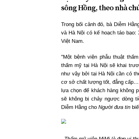
Xi nhan Trái Phải
sông Hồng, theo nhà chứ
Bạn đọc viết
Trong bối cảnh đó, bà Diễm Hằng
và Hà Nội có kế hoạch táo bạo: 
Việt Nam.
"Một bệnh viện phẫu thuật thẩ
thẩm mỹ tại Hà Nội sẽ khai trươ
như vậy bởi tại Hà Nội cần có t
cơ sở chất lượng tốt, đẳng cấp…
lựa chọn để khách hàng không p
sẽ không bị chảy ngược dòng tiề
Diễm Hằng cho
Người đưa tin
biế
Thẩm mỹ viện MiMi là đơn vị th