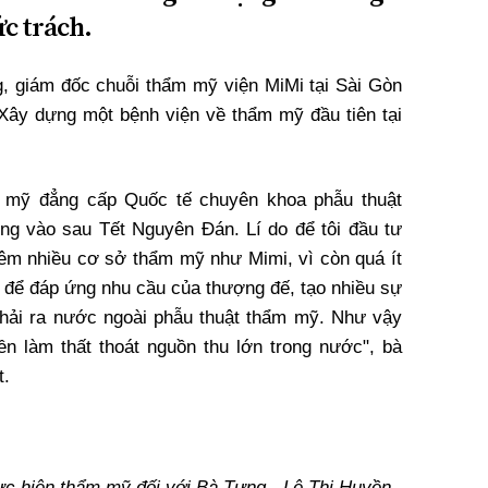
c trách.
, giám đốc chuỗi thẩm mỹ viện MiMi tại Sài Gòn
Xây dựng một bệnh viện về thẩm mỹ đầu tiên tại
m mỹ đẳng cấp Quốc tế chuyên khoa phẫu thuật
ng vào sau Tết Nguyên Đán. Lí do để tôi đầu tư
hêm nhiều cơ sở thẩm mỹ như Mimi, vì còn quá ít
 để đáp ứng nhu cầu của thượng đế, tạo nhiều sự
hải ra nước ngoài phẫu thuật thẩm mỹ. Như vậy
n làm thất thoát nguồn thu lớn trong nước", bà
t.
ực hiện thẩm mỹ đối với Bà Tưng - Lê Thị Huyền