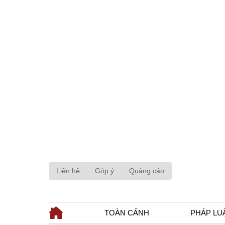
Liên hệ
Góp ý
Quảng cáo
TOÀN CẢNH
PHÁP LU