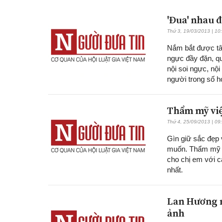
'Đua' nhau đ
Thứ 3, 19/03/2013 | 10
Nắm bắt được tâ
ngực đầy đặn, qu
nội soi ngực, nộ
người trong số h
Thẩm mỹ việ
Thứ 4, 25/09/2013 | 09
Gìn giữ sắc đẹp 
muốn. Thẩm mỹ v
cho chị em với c
nhất.
Lan Hương n
ảnh