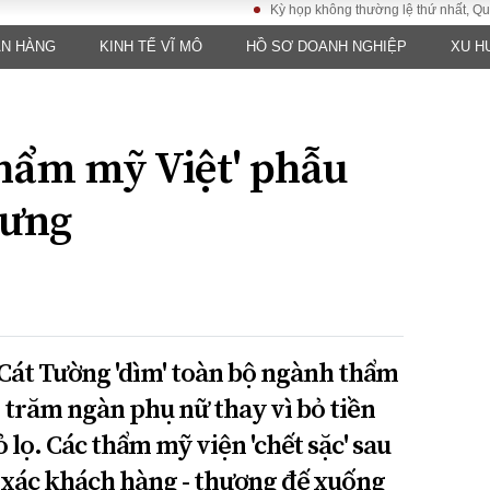
Kỳ họp không thường lệ thứ nhất, Quốc hội 
ÂN HÀNG
KINH TẾ VĨ MÔ
HỒ SƠ DOANH NGHIỆP
XU H
LUẬT
KINH TẾ
XÃ HỘI
ảy pháp
Bất động sản
Dân sinh
Tài chính - Ngân
Giáo dục
luật gia
hàng
 thẩm mỹ Việt' phẫu
Văn hoá
ều tra
Kinh tế vĩ mô
Môi trườn
Tưng
i công dân
Hồ sơ doanh
Giao thông
nghiệp
- Hình sự
Xu hướng thị
trường
Tiêu dùng và dư
luận
Cát Tường 'dìm' toàn bộ ngành thẩm
Công nghệ
 trăm ngàn phụ nữ thay vì bỏ tiền
US
 lọ. Các thẩm mỹ viện 'chết sặc' sau
 xác khách hàng - thượng đế xuống