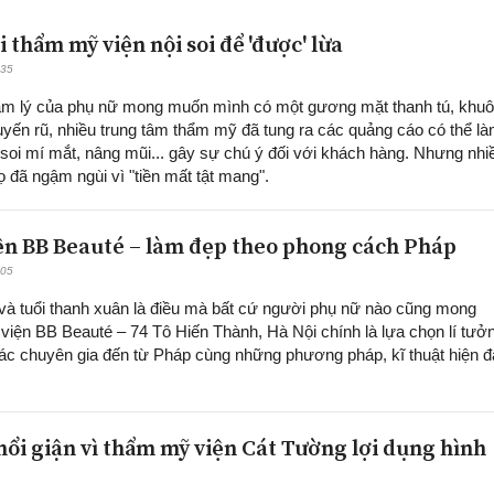
i thẩm mỹ viện nội soi để 'được' lừa
:35
m lý của phụ nữ mong muốn mình có một gương mặt thanh tú, khu
yến rũ, nhiều trung tâm thẩm mỹ đã tung ra các quảng cáo có thể l
i soi mí mắt, nâng mũi... gây sự chú ý đối với khách hàng. Nhưng nhi
ọ đã ngậm ngùi vì "tiền mất tật mang".
n BB Beauté – làm đẹp theo phong cách Pháp
:05
và tuổi thanh xuân là điều mà bất cứ người phụ nữ nào cũng mong
iện BB Beauté – 74 Tô Hiến Thành, Hà Nội chính là lựa chọn lí tưở
ác chuyên gia đến từ Pháp cùng những phương pháp, kĩ thuật hiện đ
ổi giận vì thẩm mỹ viện Cát Tường lợi dụng hình