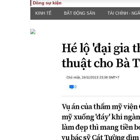
Dòng sự kiện
KINH TẾ
BẤT ĐỘNG SẢN
TÀI CHÍNH - NG
TOÀN CẢNH
PHÁP 
Tiêu điểm
Dòng ch
luật
Chính sách
Góc nhìn 
Hé lộ 'đại gia
Sự kiện
Hồ sơ đi
Đối thoại
thuật cho Bà 
Tiếng nó
Thế giới
An ninh 
Chủ nhật, 24/11/2013 23:36 GMT+7
0
Vụ án của thẩm mỹ viện 
mỹ xuống 'đáy' khi ngàn
ĐA CHIỀU
INFOC
làm đẹp thì mang tiền bỏ
vụ bác sỹ Cát Tường dìm
Quan điểm