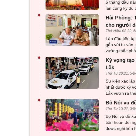
6 tháng đầu nă
lần cùng kỳ dù 
•
Hải Phòng: T
cho người d
Thứ Năm 08:39, 6
Lần đầu tiên tạ
gắn với tư vấn 
vướng mắc pháp
•
Kỳ vọng tạo 
Lắk
Thứ Tư 20:21, 5/8
Sự kiện xác lập
nhất được kỳ v
Lắk vươn ra thế
•
Bộ Nội vụ đ
Thứ Tư 15:27, 5/8
Bộ Nội vụ đề x
tiên hoán đổi n
được nghỉ liên 