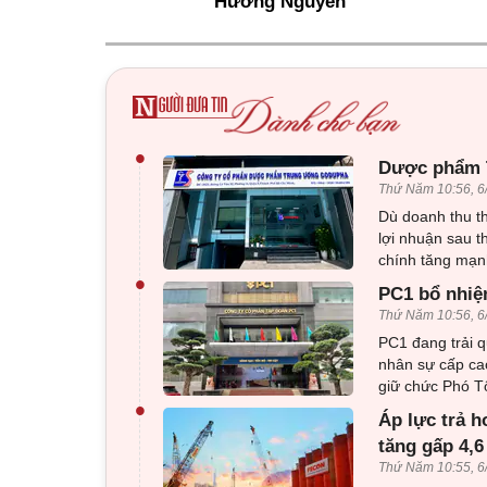
Hương Nguyên
•
Dược phẩm T
Thứ Năm 10:56, 6
Dù doanh thu 
lợi nhuận sau t
chính tăng mạn
•
PC1 bổ nhiệ
Thứ Năm 10:56, 6
PC1 đang trải q
nhân sự cấp ca
giữ chức Phó T
•
Áp lực trả h
tăng gấp 4,6
Thứ Năm 10:55, 6