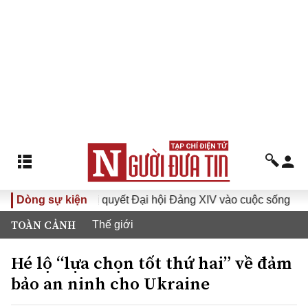
Dòng sự kiện
Đưa Nghị quyết Đại hội Đảng XIV vào cuộc sống
Hướn
TOÀN CẢNH
Thế giới
Hé lộ “lựa chọn tốt thứ hai” về đảm
bảo an ninh cho Ukraine