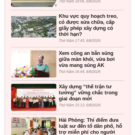
Thứ Năm 18:06, 6/8/2026
Khu vực quy hoạch treo,
có được sửa chữa, cấp
giấy phép xây dựng có
thời hạn?
Thứ Năm 17:45, 6/8/2026
Xem công an bắn súng
giữa màn khói, vừa bơi
vừa mang súng AK
Thứ Năm 16:44, 6/8/2026
Xây dựng “thế trận tư
tưởng” vững chắc trong
giai đoạn mới
Thứ Năm 15:13, 6/8/2026
Hải Phòng: Thí điểm đưa
luật sư đến tổ dân phố, hỗ
trợ miễn phí cho người