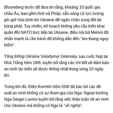
Bloomberg
trước đó đưa tin rằng, khoảng 10 quốc gia
châu Âu, bao gồm Anh và Pháp, sẵn sàng cử lực lượng
gìn giữ hòa bình tới Ukraine để ngăn chặn xung đột tái
bùng phát. Tuy nhiên, kế hoạch không yêu cầu triển khai
quân đội NATO trực tiếp tại Ukraine, điều mà bà Meloni đã
nhấn mạnh là cần tránh để không dẫn đến "leo thang nguy
hiểm".
Tổng thống Ukraine Volodymyr Zelensky, sau cuộc họp tại
Nhà Trắng hôm 18/8, tuyên bố rằng các chi tiết về đảm bảo
an ninh dự kiến sẽ được thống nhất trong vòng 10 ngày
tới.
Trong khi đó, Điện Kremlin hôm 20/8 đã bác bỏ các đề
xuất an ninh không có sự tham gia của Nga. Ngoại trưởng
Nga Sergei Lavrov tuyên bố rằng việc thảo luận về an ninh
cho Ukraine mà không có Nga là "vô nghĩa".