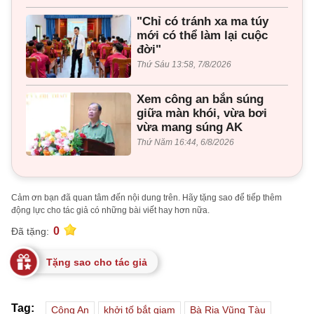
"Chỉ có tránh xa ma túy
mới có thể làm lại cuộc
đời"
Thứ Sáu 13:58, 7/8/2026
Xem công an bắn súng
giữa màn khói, vừa bơi
vừa mang súng AK
Thứ Năm 16:44, 6/8/2026
Cảm ơn bạn đã quan tâm đến nội dung trên. Hãy tặng sao để tiếp thêm
động lực cho tác giả có những bài viết hay hơn nữa.
0
Đã tặng:
Tặng sao cho tác giả
Tag:
Công An
khởi tố bắt giam
Bà Rịa Vũng Tàu