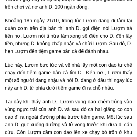
trên chơi và nợ anh D. 100 ngàn đồng.
Khoảng 18h ngày 21/10, trong lúc Lượm đang đi làm tại
quán cơm trên địa bàn thì anh D. gọi điện nói Lượm trả
tiền nợ. Lượm nói tí nữa làm xong sẽ điện cho D. đến lấy
tiền, nhưng D. không chấp nhận và chửi Lượm. Sau đó, D.
hẹn Lượm đến tiệm game bắn cá để đánh nhau.
Lúc này, Lượm bực tức và về nhà lấy một con dao tự chế
chạy đến tiệm game bắn cá tìm D.. Đến nơi, Lượm thấy
một số người đang nhậu và hỏi D. đang ở đâu thì ngay lúc
này anh D. từ phía dưới tiệm game đi ra chỗ nhậu.
Tại đây khi thấy anh D., Lượm vung dao chém trúng vào
vùng ngực trái của anh D. và sau đó cả hai giằng co con
dao đi ra ngoài đường phía trước tiệm game. Một lúc sau
anh D. gục xuống đường và tử vong trước khi đưa đi cấp
cứu. Còn Lượm cầm con dao lên xe chạy bỏ trốn ở khu