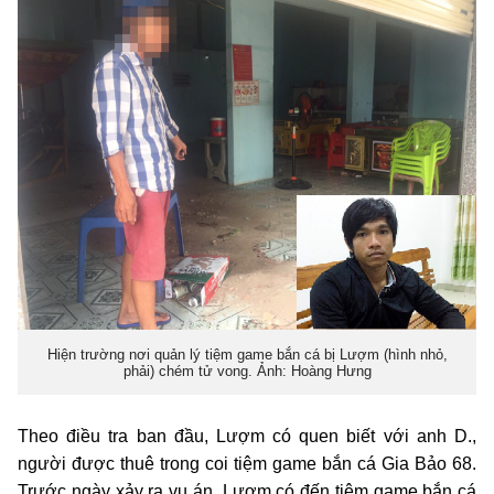
Hiện trường nơi quản lý tiệm game bắn cá bị Lượm (hình nhỏ,
phải) chém tử vong. Ảnh: Hoàng Hưng
Theo điều tra ban đầu, Lượm có quen biết với anh D.,
người được thuê trong coi tiệm game bắn cá Gia Bảo 68.
Trước ngày xảy ra vụ án, Lượm có đến tiệm game bắn cá