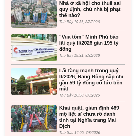
Nhà ở xã hội cho thuê sai
quy định, chủ nhà bị phạt
thế nào?
Thứ Bảy 19:36, 8/8/2026
"Vua tôm" Minh Phú báo
lãi quý II/2026 gần 195 tỷ
đồng
Thứ Bảy 19:31, 8/8/2026
Lãi tăng mạnh trong quý
II/2026, Rạng Đông sắp chi
gần 59 tỷ đồng cổ tức tiền
mặt
Thứ Bảy 16:50, 8/8/2026
Khai quật, giám định 469
mộ liệt sĩ chưa rõ danh
tính tại Nghĩa trang Mai
Dịch
Thứ Sáu 16:05, 7/8/2026