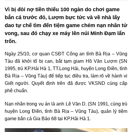
Vì bị đòi nợ tiền thiếu 100 ngàn do chơi game
bắn cá trước đó, Lượm bực tức và về nhà lấy
dao tự chế tìm đến tiệm game chém nạn nhân tử
vong, sau đó chạy xe máy lên núi Minh Đạm lẩn
trốn.
Ngày 25/10, cơ quan CSĐT Công an tỉnh Bà Rịa – Vũng
Tàu đã khởi tố bị can, bắt tạm giam Hồ Văn Lượm (SN
1995, trú KP.Hải Hà 1, TT.Long Hải, huyện Long Điền, tỉnh
Bà Rịa – Vũng Tàu) để tiếp tục điều tra, làm rõ về hành vi
Giết người. Quyết định trên đã được VKSND cùng cấp
phê chuẩn.
Nạn nhân trong vụ án là anh Lê Văn D. (SN 1991, cùng trú
huyện Long Điền, tỉnh Bà Rịa – Vũng Tàu), quản lý tiệm
game bắn cá Gia Bảo 68 tại KP.Hải Hà 1.