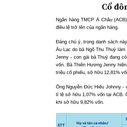
Xi nhan Trái Phải
Cổ đôn
Bạn đọc viết
Ngân hàng TMCP Á Châu (ACB) 
điều lệ trở lên của ngân hàng.
Đáng chú ý, trong danh sách nà
Âu Lạc do bà Ngô Thu Thuý làm
Jenny - con gái bà Thuý đang c
vốn. Bà Thiên Hương Jenny hiện 
triệu cổ phiếu, sở hữu 12,81% vốn
Ông Nguyễn Đức Hiếu Johnny - co
tỉ lệ sở hữu 1,07% vốn tại ACB.
khi sở hữu 9,82% vốn.