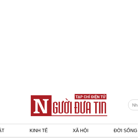
ẬT
KINH TẾ
XÃ HỘI
ĐỜI SỐNG