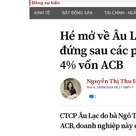
Dòng sự kiện
KINH TẾ
BẤT ĐỘNG SẢN
TÀI CHÍNH - NG
TOÀN CẢNH
PHÁP 
Tiêu điểm
Dòng ch
Hé mở về Âu L
luật
Chính sách
Góc nhìn 
Sự kiện
đứng sau các
Hồ sơ đi
Đối thoại
Tiếng nó
4% vốn ACB
Thế giới
An ninh 
Nguyễn Thị Thu 
Thứ 4, 18/09/2024 08:17 GMT+7
0
CTCP Âu Lạc do bà Ngô 
ĐA CHIỀU
INFOC
ACB, doanh nghiệp này c
Quan điểm