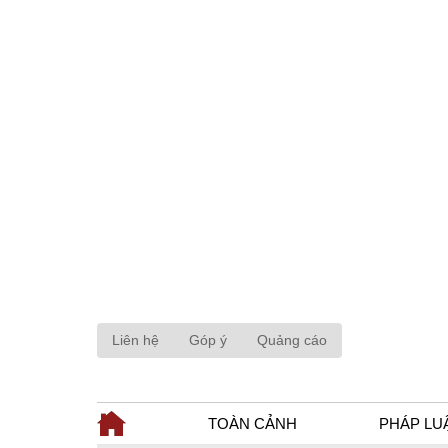
Liên hệ
Góp ý
Quảng cáo
TOÀN CẢNH
PHÁP LU