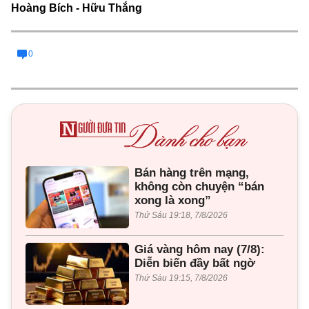
Hoàng Bích - Hữu Thắng
0
Bán hàng trên mạng,
không còn chuyện “bán
xong là xong”
Thứ Sáu 19:18, 7/8/2026
Giá vàng hôm nay (7/8):
Diễn biến đầy bất ngờ
Thứ Sáu 19:15, 7/8/2026