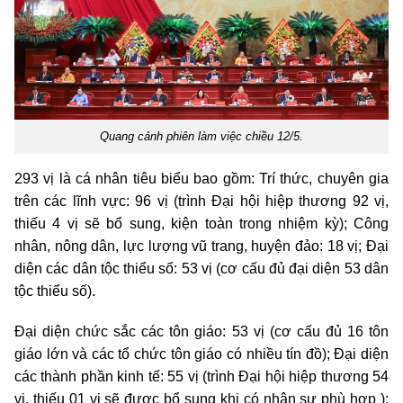
Quang cảnh phiên làm việc chiều 12/5.
293 vị là cá nhân tiêu biểu bao gồm: Trí thức, chuyên gia
trên các lĩnh vực: 96 vị (trình Đại hội hiệp thương 92 vị,
thiếu 4 vị sẽ bổ sung, kiện toàn trong nhiệm kỳ); Công
nhân, nông dân, lực lượng vũ trang, huyện đảo: 18 vị; Đại
diện các dân tộc thiểu số: 53 vị (cơ cấu đủ đại diện 53 dân
tộc thiểu số).
Đại diện chức sắc các tôn giáo: 53 vị (cơ cấu đủ 16 tôn
giáo lớn và các tổ chức tôn giáo có nhiều tín đồ); Đại diện
các thành phần kinh tế: 55 vị (trình Đại hội hiệp thương 54
vị, thiếu 01 vị sẽ được bổ sung khi có nhân sự phù hợp );