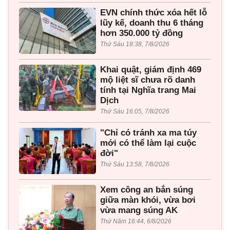
EVN chính thức xóa hết lỗ
lũy kế, doanh thu 6 tháng
hơn 350.000 tỷ đồng
Thứ Sáu 18:38, 7/8/2026
Khai quật, giám định 469
mộ liệt sĩ chưa rõ danh
tính tại Nghĩa trang Mai
Dịch
Thứ Sáu 16:05, 7/8/2026
"Chỉ có tránh xa ma túy
mới có thể làm lại cuộc
đời"
Thứ Sáu 13:58, 7/8/2026
Xem công an bắn súng
giữa màn khói, vừa bơi
vừa mang súng AK
Thứ Năm 16:44, 6/8/2026