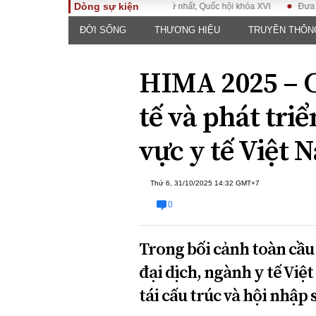
Dòng sự kiện
Kỳ họp không thường lệ thứ nhất, Quốc hội khóa XVI
Đưa Nghị quyết 
ĐỜI SỐNG
THƯƠNG HIỆU
TRUYỀN THÔN
TOÀN CẢNH
PHÁP 
Tiêu điểm
Dòng ch
HIMA 2025 – C
luật
Chính sách
Góc nhìn 
Sự kiện
tế và phát tri
Hồ sơ đi
Đối thoại
Tiếng nó
vực y tế Việt 
Thế giới
An ninh 
Thứ 6, 31/10/2025 14:32 GMT+7
0
Trong bối cảnh toàn cầu
đại dịch, ngành y tế Việ
ĐA CHIỀU
INFOC
tái cấu trúc và hội nhập s
Quan điểm