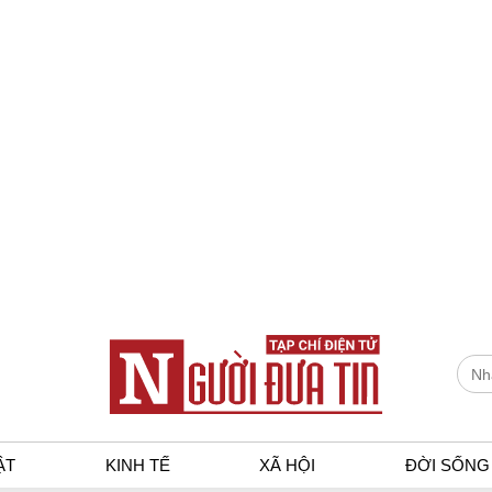
ẬT
KINH TẾ
XÃ HỘI
ĐỜI SỐNG