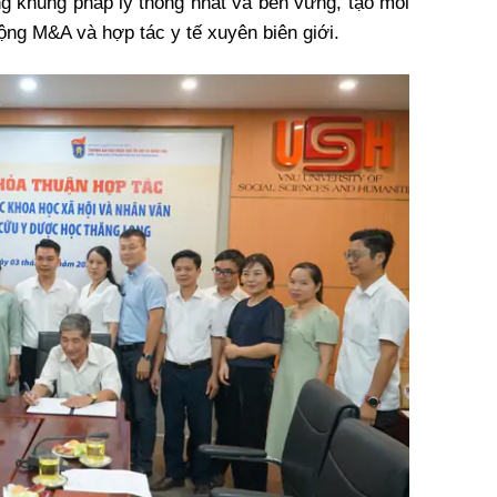
g khung pháp lý thống nhất và bền vững, tạo môi
ộng M&A và hợp tác y tế xuyên biên giới.