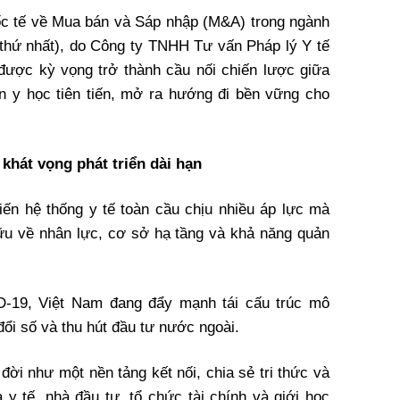
ốc tế về Mua bán và Sáp nhập (M&A) trong ngành
thứ nhất), do Công ty TNHH Tư vấn Pháp lý Y tế
được kỳ vọng trở thành cầu nối chiến lược giữa
n y học tiên tiến, mở ra hướng đi bền vững cho
khát vọng phát triển dài hạn
ến hệ thống y tế toàn cầu chịu nhiều áp lực mà
ữu về nhân lực, cơ sở hạ tầng và khả năng quản
-19, Việt Nam đang đẩy mạnh tái cấu trúc mô
đổi số và thu hút đầu tư nước ngoài.
đời như một nền tảng kết nối, chia sẻ tri thức và
 y tế, nhà đầu tư, tổ chức tài chính và giới học