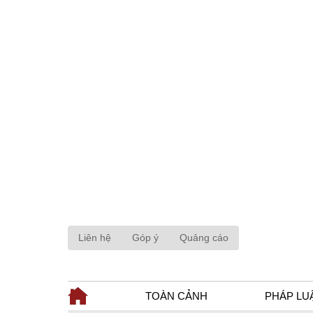
Liên hệ
Góp ý
Quảng cáo
TOÀN CẢNH
PHÁP LU