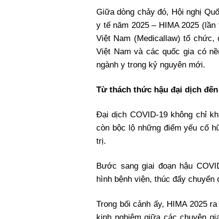
Xi nhan Trái Phải
Giữa dòng chảy đó, Hội nghị Qu
Bạn đọc viết
y tế năm 2025 – HIMA 2025 (lần 
Việt Nam (Medicallaw) tổ chức, 
Việt Nam và các quốc gia có nề
ngành y trong kỷ nguyên mới.
Từ thách thức hậu đại dịch đến 
Đại dịch COVID-19 không chỉ khi
còn bộc lộ những điểm yếu cố h
trị.
Bước sang giai đoạn hậu COVID
hình bệnh viện, thúc đẩy chuyển 
Trong bối cảnh ấy, HIMA 2025 ra 
kinh nghiệm giữa các chuyên gia