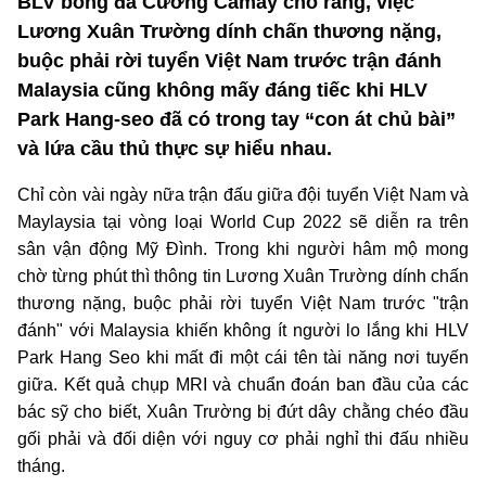
BLV bóng đá Cường Camay cho rằng, việc
Lương Xuân Trường dính chấn thương nặng,
buộc phải rời tuyển Việt Nam trước trận đánh
Malaysia cũng không mấy đáng tiếc khi HLV
Park Hang-seo đã có trong tay “con át chủ bài”
và lứa cầu thủ thực sự hiểu nhau.
Chỉ còn vài ngày nữa trận đấu giữa đội tuyển Việt Nam và
Maylaysia tại vòng loại World Cup 2022 sẽ diễn ra trên
sân vận động Mỹ Đình. Trong khi người hâm mộ mong
chờ từng phút thì thông tin Lương Xuân Trường dính chấn
thương nặng, buộc phải rời tuyển Việt Nam trước "trận
đánh" với Malaysia khiến không ít người lo lắng khi HLV
Park Hang Seo khi mất đi một cái tên tài năng nơi tuyến
giữa. Kết quả chụp MRI và chuẩn đoán ban đầu của các
bác sỹ cho biết, Xuân Trường bị đứt dây chằng chéo đầu
gối phải và đối diện với nguy cơ phải nghỉ thi đấu nhiều
tháng.