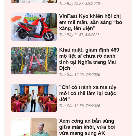
Thứ Bảy 15:27, 8/8/2026
VinFast Kyo khiến hội chị
em mê mẩn, sẵn sàng “bỏ
xăng, lên điện”
Thứ Bảy 11:47, 8/8/2026
Khai quật, giám định 469
mộ liệt sĩ chưa rõ danh
tính tại Nghĩa trang Mai
Dịch
Thứ Sáu 16:05, 7/8/2026
"Chỉ có tránh xa ma túy
mới có thể làm lại cuộc
đời"
Thứ Sáu 13:58, 7/8/2026
Xem công an bắn súng
giữa màn khói, vừa bơi
vừa mang súng AK