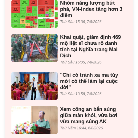
Nhóm năng lượng bứt
phá, VN-Index tăng hơn 3
điểm
Thứ Sáu 15:36, 7/8/2026
Khai quật, giám định 469
mộ liệt sĩ chưa rõ danh
tính tại Nghĩa trang Mai
Dịch
Thứ Sáu 16:05, 7/8/2026
"Chỉ có tránh xa ma túy
mới có thể làm lại cuộc
đời"
Thứ Sáu 13:58, 7/8/2026
Xem công an bắn súng
giữa màn khói, vừa bơi
vừa mang súng AK
Thứ Năm 16:44, 6/8/2026