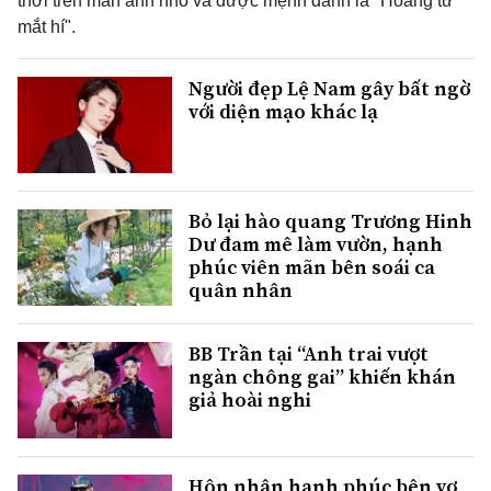
thời trên màn ảnh nhỏ và được mệnh danh là "Hoàng tử
mắt hí".
Người đẹp Lệ Nam gây bất ngờ
với diện mạo khác lạ
Bỏ lại hào quang Trương Hinh
Dư đam mê làm vườn, hạnh
phúc viên mãn bên soái ca
quân nhân
BB Trần tại “Anh trai vượt
ngàn chông gai” khiến khán
giả hoài nghi
Hôn nhân hạnh phúc bên vợ