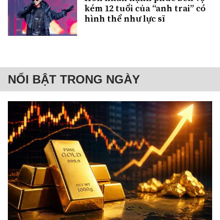
kém 12 tuổi của “anh trai” có
hình thể như lực sĩ
NỔI BẬT TRONG NGÀY