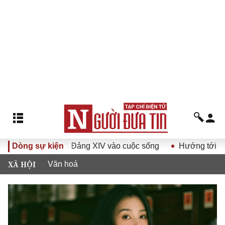
 Đảng XIV vào cuộc sống
Dòng sự kiện
Hướng tới Đại hội đại biểu toàn 
XÃ HỘI
Văn hoá