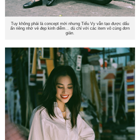
Tuy không phải là concept mới nhưng Tiểu Vy vẫn tạo được dấu
ấn riêng nhờ vẻ đẹp kinh diễm… dù chỉ với các item vô cùng đơn
giản.