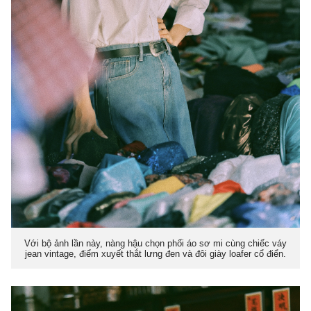
Với bộ ảnh lần này, nàng hậu chọn phối áo sơ mi cùng chiếc váy
jean vintage, điểm xuyết thắt lưng đen và đôi giày loafer cổ điển.