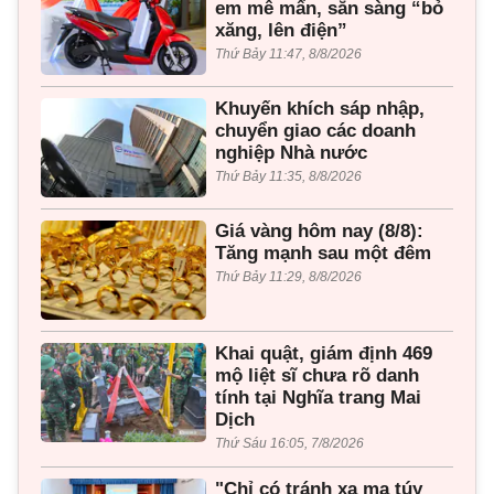
em mê mẩn, sẵn sàng “bỏ
xăng, lên điện”
Thứ Bảy 11:47, 8/8/2026
Khuyến khích sáp nhập,
chuyển giao các doanh
nghiệp Nhà nước
Thứ Bảy 11:35, 8/8/2026
Giá vàng hôm nay (8/8):
Tăng mạnh sau một đêm
Thứ Bảy 11:29, 8/8/2026
Khai quật, giám định 469
mộ liệt sĩ chưa rõ danh
tính tại Nghĩa trang Mai
Dịch
Thứ Sáu 16:05, 7/8/2026
"Chỉ có tránh xa ma túy