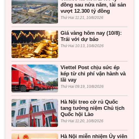
đồng sau nửa năm, tài sản
vượt 12.300 tỷ đồng
Thứ Hai 11:21, 10/8/2026
Giá vàng hôm nay (10/8):
Trái với dự báo
Thứ Hai 10:13, 10/8/2026
Viettel Post chịu sức ép
kép từ chi phí vận hành và
lãi vay
Thứ Hai 09:19, 10/8/2026
Hà Nội treo cờ rủ Quốc
tang tưởng niệm Chủ tịch
Quốc hội Lào
Thứ Hai 11:20, 10/8/2026
Hà Nội miễn nhiệm Ủy viên