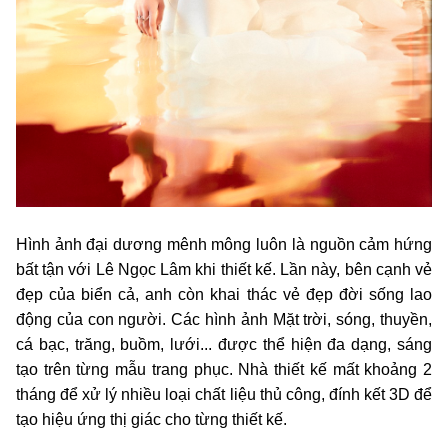
Hình ảnh đại dương mênh mông luôn là nguồn cảm hứng
bất tận với Lê Ngọc Lâm khi thiết kế. Lần này, bên cạnh vẻ
đẹp của biển cả, anh còn khai thác vẻ đẹp đời sống lao
động của con người. Các hình ảnh Mặt trời, sóng, thuyền,
cá bạc, trăng, buồm, lưới... được thể hiện đa dạng, sáng
tạo trên từng mẫu trang phục. Nhà thiết kế mất khoảng 2
tháng để xử lý nhiều loại chất liệu thủ công, đính kết 3D để
tạo hiệu ứng thị giác cho từng thiết kế.