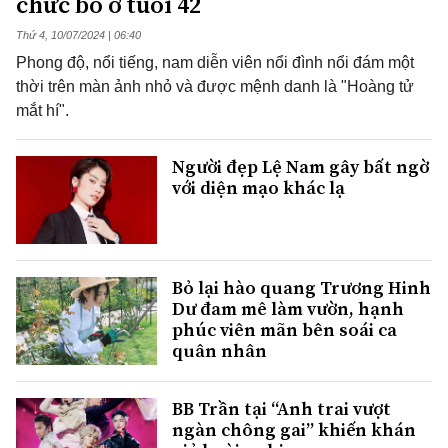
chức bố ở tuổi 42
Thứ 4, 10/07/2024 | 06:40
Phong độ, nổi tiếng, nam diễn viên nổi đình nổi đám một
thời trên màn ảnh nhỏ và được mệnh danh là "Hoàng tử
mắt hí".
Người đẹp Lệ Nam gây bất ngờ
với diện mạo khác lạ
Bỏ lại hào quang Trương Hinh
Dư đam mê làm vườn, hạnh
phúc viên mãn bên soái ca
quân nhân
BB Trần tại “Anh trai vượt
ngàn chông gai” khiến khán