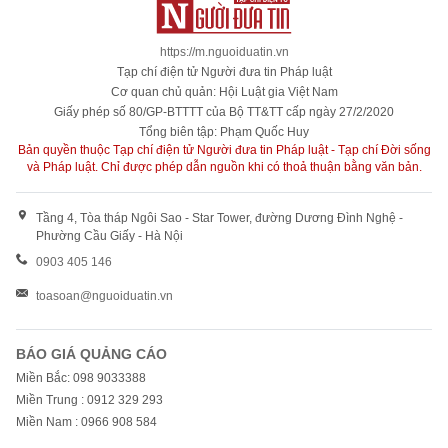
https://m.nguoiduatin.vn
Tạp chí điện tử Người đưa tin Pháp luật
Cơ quan chủ quản: Hội Luật gia Việt Nam
Giấy phép số 80/GP-BTTTT của Bộ TT&TT cấp ngày 27/2/2020
Tổng biên tập: Phạm Quốc Huy
Bản quyền thuộc Tạp chí điện tử Người đưa tin Pháp luật - Tạp chí Đời sống
và Pháp luật. Chỉ được phép dẫn nguồn khi có thoả thuận bằng văn bản.
Tầng 4, Tòa tháp Ngôi Sao - Star Tower, đường Dương Đình Nghệ -
Phường Cầu Giấy - Hà Nội
0903 405 146
toasoan@nguoiduatin.vn
BÁO GIÁ QUẢNG CÁO
Miền Bắc: 098 9033388
Miền Trung : 0912 329 293
Miền Nam : 0966 908 584