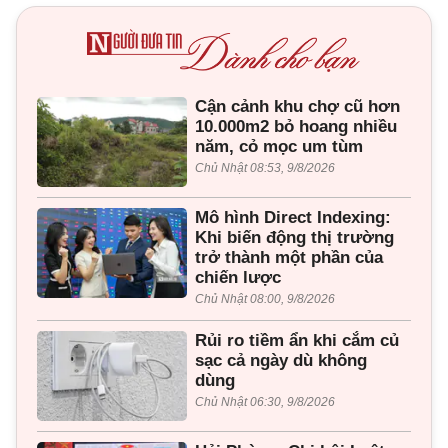
Cận cảnh khu chợ cũ hơn
10.000m2 bỏ hoang nhiều
năm, cỏ mọc um tùm
Chủ Nhật 08:53, 9/8/2026
Mô hình Direct Indexing:
Khi biến động thị trường
trở thành một phần của
chiến lược
Chủ Nhật 08:00, 9/8/2026
Rủi ro tiềm ẩn khi cắm củ
sạc cả ngày dù không
dùng
Chủ Nhật 06:30, 9/8/2026