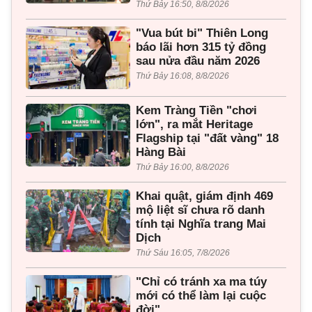
Thứ Bảy 16:50, 8/8/2026
"Vua bút bi" Thiên Long
báo lãi hơn 315 tỷ đồng
sau nửa đầu năm 2026
Thứ Bảy 16:08, 8/8/2026
Kem Tràng Tiền "chơi
lớn", ra mắt Heritage
Flagship tại "đất vàng" 18
Hàng Bài
Thứ Bảy 16:00, 8/8/2026
Khai quật, giám định 469
mộ liệt sĩ chưa rõ danh
tính tại Nghĩa trang Mai
Dịch
Thứ Sáu 16:05, 7/8/2026
"Chỉ có tránh xa ma túy
mới có thể làm lại cuộc
đời"