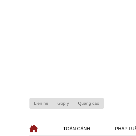
Liên hệ
Góp ý
Quảng cáo
TOÀN CẢNH
PHÁP LU