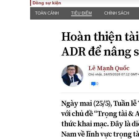
Dòng sự kiện
TOÀN CẢNH
TIÊU ĐIỂM
CHÍNH SÁCH
TOÀN CẢNH
PHÁP 
Tiêu điểm
Dòng ch
Hoàn thiện tài
luật
Chính sách
Góc nhìn 
Sự kiện
ADR để nâng s
Hồ sơ đi
Đối thoại
Tiếng nó
Thế giới
Lê Mạnh Quốc
An ninh 
Chủ nhật, 24/05/2026 07:12 GMT
0
Ngày mai (25/5), Tuần lễ
với chủ đề “Trọng tài &
thức khai mạc. Đây là di
ĐA CHIỀU
INFOC
Nam về lĩnh vực trọng tà
Quan điểm