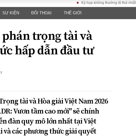
Kỳ họp không thường lệ thứ nhất, Quốc hộ
SỰ KIỆN
ĐỐI THOẠI
THẾ GIỚI
LUẬT
KINH TẾ
XÃ HỘI
ảy pháp
Bất động sản
Dân sinh
 phán trọng tài và
Tài chính - Ngân
Giáo dục
luật gia
hàng
Văn hoá
ức hấp dẫn đầu tư
ều tra
Kinh tế vĩ mô
Môi trườn
i công dân
Hồ sơ doanh
Giao thông
nghiệp
- Hình sự
Xu hướng thị
+7
trường
Tiêu dùng và dư
luận
 Trọng tài và Hòa giải Việt Nam 2026
Công nghệ
 ADR: Vươn tầm cao mới" sẽ chính
ễn đàn quy mô lớn nhất tại Việt
US
i và các phương thức giải quyết