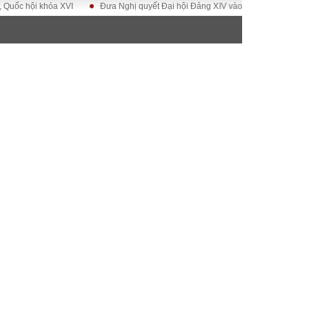
i khóa XVI
Đưa Nghị quyết Đại hội Đảng XIV vào cuộc sống
Hướng tớ
ĐỜI SỐNG
Gia đình
Sức khỏe
Cần biết
g
Cộng đồng mạng
 – Đô thị