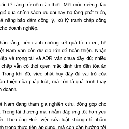
uốc tế càng trở nên cần thiết. Một môi trường đầu
iá qua chính sách ưu đãi hay hạ tầng phát triển,
hả năng bảo đảm công lý, xử lý tranh chấp công
 cho doanh nghiệp.
hận rằng, bên cạnh những kết quả tích cực, hệ
Việt Nam vẫn còn dư địa lớn để hoàn thiện. Nhận
iệp về trọng tài và ADR vẫn chưa đầy đủ; nhiều
h chấp vẫn có thói quen mặc định tìm đến tòa án
Trong khi đó, việc phát huy đầy đủ vai trò của
oàn thiện của pháp luật, mà còn là quá trình thay
nh doanh.
iệt Nam đang tham gia nghiên cứu, đóng góp cho
ật Trọng tài thương mại nhằm đáp ứng tốt hơn yêu
mới. Theo ông Huệ, việc sửa luật không chỉ nhằm
nh trong thực tiễn áp dụng, mà còn cần hướng tới