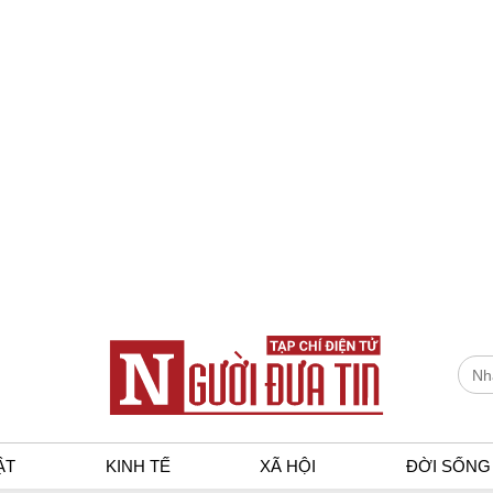
ẬT
KINH TẾ
XÃ HỘI
ĐỜI SỐNG