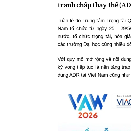
tranh chấp thay thế (AD
Xi nhan Trái Phải
Bạn đọc viết
Tuần lễ do Trung tâm Trọng tài 
Nam tổ chức từ ngày 25 - 29/5/
nước, tổ chức trọng tài, hòa gi
các trường Đại học cùng nhiều đố
Với quy mô mở rộng về nội dung
kỳ vọng tiếp tục là nền tảng tra
dụng ADR tại Việt Nam cũng như 