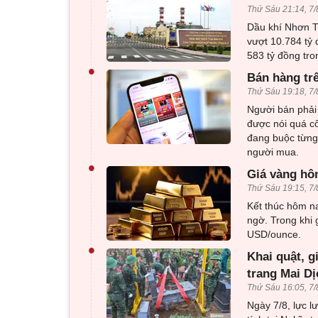
Thứ Sáu 21:14, 7/
Dầu khí Nhơn Tr
vượt 10.784 tỷ 
583 tỷ đồng tro
•
Bán hàng tr
Thứ Sáu 19:18, 7/
Người bán phải 
được nói quá c
đang buộc từng 
người mua.
•
Giá vàng hôm
Thứ Sáu 19:15, 7/
Kết thúc hôm na
ngờ. Trong khi 
USD/ounce.
•
Khai quật, g
trang Mai Dị
Thứ Sáu 16:05, 7/
Ngày 7/8, lực l