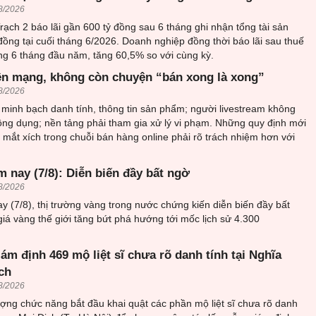
8/2026
ạch 2 báo lãi gần 600 tỷ đồng sau 6 tháng ghi nhận tổng tài sản
đồng tại cuối tháng 6/2026. Doanh nghiệp đồng thời báo lãi sau thuế
ng 6 tháng đầu năm, tăng 60,5% so với cùng kỳ.
ên mạng, không còn chuyện “bán xong là xong”
8/2026
minh bạch danh tính, thông tin sản phẩm; người livestream không
ông dụng; nền tảng phải tham gia xử lý vi phạm. Những quy định mới
mắt xích trong chuỗi bán hàng online phải rõ trách nhiệm hơn với
 nay (7/8): Diễn biến đầy bất ngờ
8/2026
y (7/8), thị trường vàng trong nước chứng kiến diễn biến đầy bất
giá vàng thế giới tăng bứt phá hướng tới mốc lịch sử 4.300
iám định 469 mộ liệt sĩ chưa rõ danh tính tại Nghĩa
ch
8/2026
ượng chức năng bắt đầu khai quật các phần mộ liệt sĩ chưa rõ danh