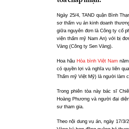
Xi nhan Trái Phải
Bạn đọc viết
Ngày 25/4, TAND quận Bình Thạ
sơ thẩm vụ án kinh doanh thươn
giữa nguyên đơn là Công ty cổ 
viện thẩm mỹ Nam An) với bị đơ
Vàng (Công ty Sen Vàng).
Hoa hậu
Hòa bình
Việt Nam
năm 
có quyền lợi và nghĩa vụ liên q
Thẩm mỹ Việt Mỹ) là người làm 
Trong phiên tòa này bác sĩ Ch
Hoàng Phương và người đại diện
sư tham gia.
Theo nội dung vụ án, ngày 17/3