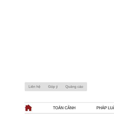
Liên hệ
Góp ý
Quảng cáo
TOÀN CẢNH
PHÁP LU