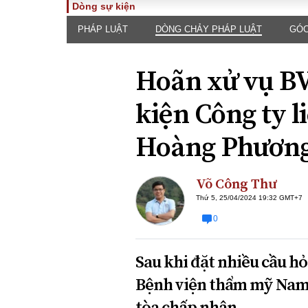
Dòng sự kiện
PHÁP LUẬT
DÒNG CHẢY PHÁP LUẬT
GÓC
TOÀN CẢNH
PHÁP 
Tiêu điểm
Dòng ch
Hoãn xử vụ B
luật
Chính sách
Góc nhìn 
Sự kiện
kiện Công ty 
Hồ sơ đi
Đối thoại
Tiếng nó
Hoàng Phươn
Thế giới
An ninh 
Võ Công Thư
Thứ 5, 25/04/2024 19:32 GMT+7
0
Sau khi đặt nhiều cầu hỏ
ĐA CHIỀU
INFOC
Bệnh viện thẩm mỹ Nam 
Quan điểm
tòa chấp nhận.