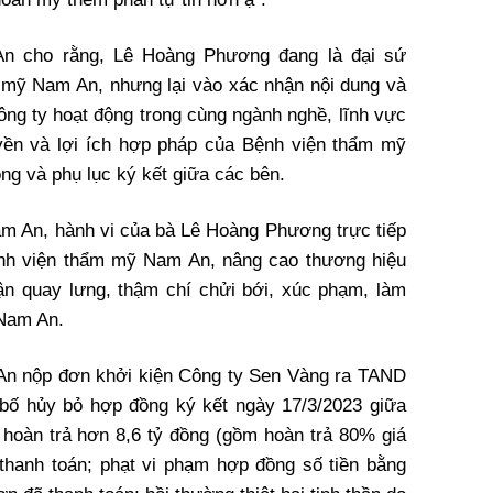
n cho rằng, Lê Hoàng Phương đang là đại sứ
 mỹ Nam An, nhưng lại vào xác nhận nội dung và
ông ty hoạt động trong cùng ngành nghề, lĩnh vực
yền và lợi ích hợp pháp của Bệnh viện thẩm mỹ
ng và phụ lục ký kết giữa các bên.
m An, hành vi của bà Lê Hoàng Phương trực tiếp
ệnh viện thẩm mỹ Nam An, nâng cao thương hiệu
uận quay lưng, thậm chí chửi bới, xúc phạm, làm
 Nam An.
An nộp đơn khởi kiện Công ty Sen Vàng ra TAND
bố hủy bỏ hợp đồng ký kết ngày 17/3/2023 giữa
hoàn trả hơn 8,6 tỷ đồng (gồm hoàn trả 80% giá
thanh toán; phạt vi phạm hợp đồng số tiền bằng