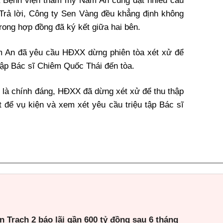
ủa Bệnh viện thẩm mỹ Nam An cũng đặt nhiều câu
Trả lời, Công ty Sen Vàng đều khẳng định không
rong hợp đồng đã ký kết giữa hai bên.
m An đã yêu cầu HĐXX dừng phiên tòa xét xử để
tập Bác sĩ Chiêm Quốc Thái đến tòa.
 là chính đáng, HĐXX đã dừng xét xử để thu thập
t để vụ kiện và xem xét yêu cầu triệu tập Bác sĩ
 Trạch 2 báo lãi gần 600 tỷ đồng sau 6 tháng