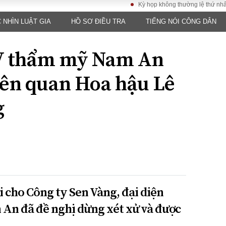
Kỳ họp không thường lệ thứ nhất, Quốc
 NHÌN LUẬT GIA
HỒ SƠ ĐIỀU TRA
TIẾNG NÓI CÔNG DÂN
LUẬT
KINH TẾ
XÃ HỘI
ảy pháp
Bất động sản
Dân sinh
V thẩm mỹ Nam An
Tài chính - Ngân
Giáo dục
luật gia
hàng
Văn hoá
liên quan Hoa hậu Lê
ều tra
Kinh tế vĩ mô
Môi trườn
i công dân
Hồ sơ doanh
g
Giao thông
nghiệp
- Hình sự
Xu hướng thị
trường
Tiêu dùng và dư
luận
Công nghệ
i cho Công ty Sen Vàng, đại diện
US
An đã đề nghị dừng xét xử và được