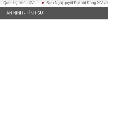
 hội khóa XVI
Đưa Nghị quyết Đại hội Đảng XIV vào cuộc sống
Hướng 
AN NINH - HÌNH SỰ
ĐỜI SỐNG
Gia đình
Sức khỏe
Cần biết
g
Cộng đồng mạng
 – Đô thị