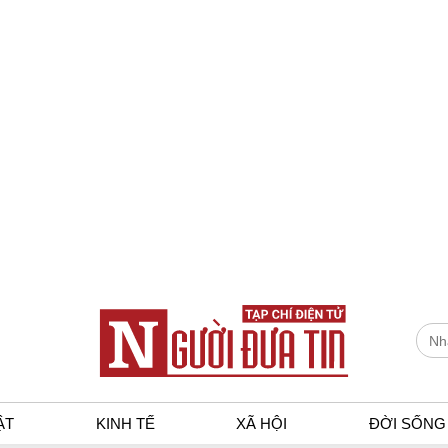
ẬT
KINH TẾ
XÃ HỘI
ĐỜI SỐNG