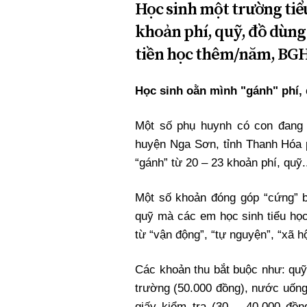
Học sinh một trường tiể
khoản phí, quỹ, đồ dùng
tiền học thêm/năm, BGH 
Học sinh oằn mình "gánh" phí,
Một số phụ huynh có con đang t
huyện Nga Sơn, tỉnh Thanh Hóa 
“gánh” từ 20 – 23 khoản phí, quỹ.
Một số khoản đóng góp “cứng” b
quỹ mà các em học sinh tiểu họ
từ “vận động”, “tự nguyện”, “xã h
Các khoản thu bắt buộc như: quỹ
trường (50.000 đồng), nước uống 
giấy kiểm tra (30 – 40.000 đồng