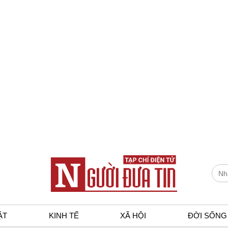
ẬT
KINH TẾ
XÃ HỘI
ĐỜI SỐNG