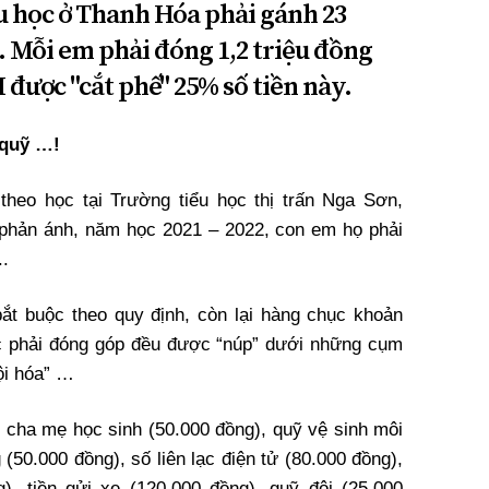
u học ở Thanh Hóa phải gánh 23
. Mỗi em phải đóng 1,2 triệu đồng
được "cắt phế" 25% số tiền này.
 quỹ …!
heo học tại Trường tiểu học thị trấn Nga Sơn,
phản ánh, năm học 2021 – 2022, con em họ phải
..
ắt buộc theo quy định, còn lại hàng chục khoản
c phải đóng góp đều được “núp” dưới những cụm
ội hóa” …
 cha mẹ học sinh (50.000 đồng), quỹ vệ sinh môi
(50.000 đồng), số liên lạc điện tử (80.000 đồng),
), tiền gửi xe (120.000 đồng), quỹ đội (25.000