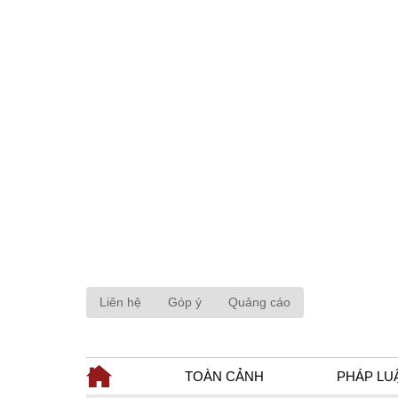
Liên hệ
Góp ý
Quảng cáo
TOÀN CẢNH
PHÁP LU