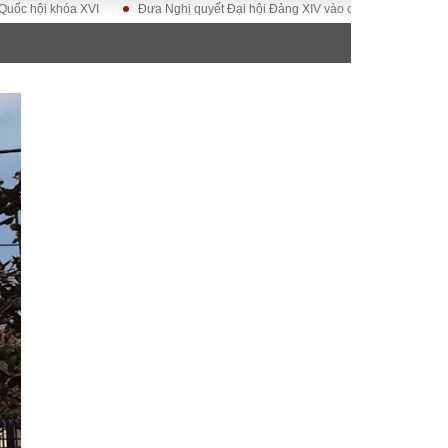
khóa XVI
Đưa Nghị quyết Đại hội Đảng XIV vào cuộc sống
Hướng tới Đ
ĐỜI SỐNG
Gia đình
Sức khỏe
Cần biết
g
Cộng đồng mạng
 – Đô thị