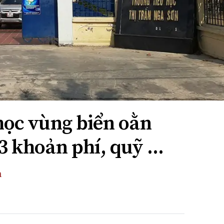
học vùng biển oằn
 khoản phí, quỹ ...
h