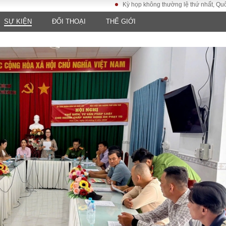
Kỳ họp không thường lệ thứ nhất, Quốc hội khóa
SỰ KIỆN
ĐỐI THOẠI
THẾ GIỚI
LUẬT
KINH TẾ
XÃ HỘI
ảy pháp
Bất động sản
Dân sinh
Tài chính - Ngân
Giáo dục
luật gia
hàng
Văn hoá
ều tra
Kinh tế vĩ mô
Môi trườn
i công dân
Hồ sơ doanh
Giao thông
nghiệp
- Hình sự
Xu hướng thị
trường
Tiêu dùng và dư
luận
Công nghệ
US