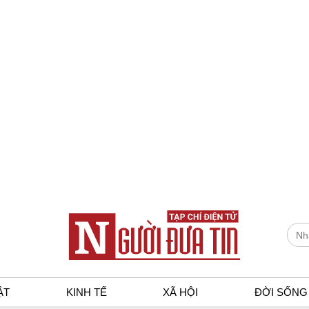
ẬT
KINH TẾ
XÃ HỘI
ĐỜI SỐNG