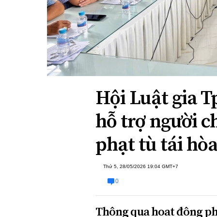
Xi nhan Trái Phải
Bạn đọc viết
Hội Luật gia 
hỗ trợ người 
phạt tù tái h
Thứ 5, 28/05/2026 19:04 GMT+7
0
Thông qua hoạt động phổ