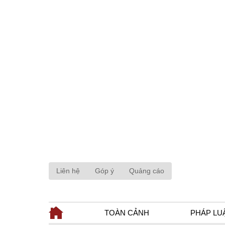
Liên hệ
Góp ý
Quảng cáo
TOÀN CẢNH
PHÁP LU