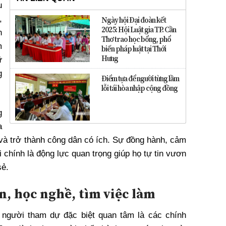
u
,
Ngày hội Đại đoàn kết
2025: Hội Luật gia TP. Cần
h
Thơ trao học bổng, phổ
m
biến pháp luật tại Thới
Hưng
ữ
g
Điểm tựa để người từng lầm
lỗi tái hòa nhập cộng đồng
g
a
 và trở thành công dân có ích. Sự đồng hành, cảm
i chính là động lực quan trọng giúp họ tự tin vươn
sẻ.
n, học nghề, tìm việc làm
 người tham dự đặc biệt quan tâm là các chính