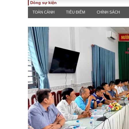
Dòng sự kiện
TOÀN CẢNH
TIÊU ĐIỂM
CHÍNH SÁCH
TOÀN CẢNH
PHÁP 
Tiêu điểm
Dòng ch
luật
Chính sách
Góc nhìn 
Sự kiện
Hồ sơ đi
Đối thoại
Tiếng nó
Thế giới
An ninh 
ĐA CHIỀU
INFOC
Quan điểm