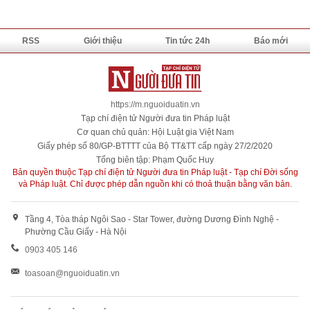
RSS
Giới thiệu
Tin tức 24h
Báo mới
https://m.nguoiduatin.vn
Tạp chí điện tử Người đưa tin Pháp luật
Cơ quan chủ quản: Hội Luật gia Việt Nam
Giấy phép số 80/GP-BTTTT của Bộ TT&TT cấp ngày 27/2/2020
Tổng biên tập: Phạm Quốc Huy
Bản quyền thuộc Tạp chí điện tử Người đưa tin Pháp luật - Tạp chí Đời sống
và Pháp luật. Chỉ được phép dẫn nguồn khi có thoả thuận bằng văn bản.
Tầng 4, Tòa tháp Ngôi Sao - Star Tower, đường Dương Đình Nghệ -
Phường Cầu Giấy - Hà Nội
0903 405 146
toasoan@nguoiduatin.vn