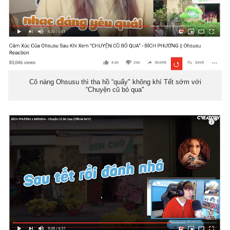
Cô nàng Ohsusu thì tha hồ “quẩy" không khí Tết sớm với
“Chuyện cũ bỏ qua"