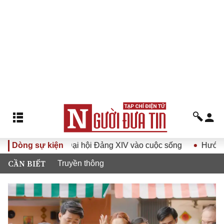
 quyết Đại hội Đảng XIV vào cuộc sống
Dòng sự kiện
Hướng tới Đại hội
CẦN BIẾT
Truyền thông