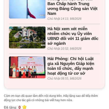
Ban Chấp hành Trung
ương Đảng Cộng sản Việt
Nam
Chủ Nhật 14:13, 9/8/2026
Hà Nội xem xét miễn
nhiễm chức vụ Ủy viên
UBND đối với 11 giám đốc
sở ngành
Chủ Nhật 10:52, 9/8/2026
Hải Phòng: Chi hội Luật
gia xã Nguyên Giáp kiện
toàn tổ chức, đẩy mạnh
hoạt động từ cơ sở
Chủ Nhật 08:55, 9/8/2026
Cảm ơn bạn đã quan tâm đến nội dung trên. Hãy tặng sao để tiếp thêm
động lực cho tác giả có những bài viết hay hơn nữa.
0
Đã tặng: