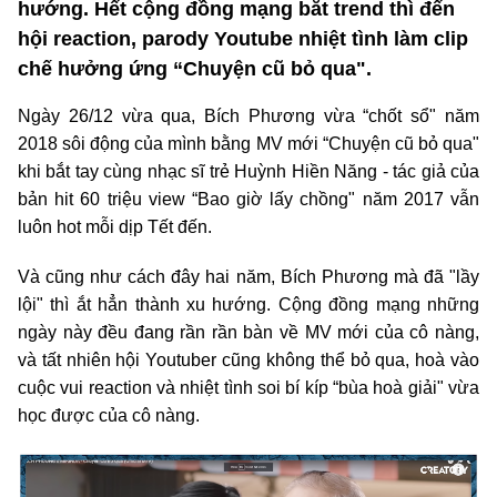
hướng. Hết cộng đồng mạng bắt trend thì đến
hội reaction, parody Youtube nhiệt tình làm clip
chế hưởng ứng “Chuyện cũ bỏ qua".
Ngày 26/12 vừa qua, Bích Phương vừa “chốt sổ" năm
2018 sôi động của mình bằng MV mới “Chuyện cũ bỏ qua"
khi bắt tay cùng nhạc sĩ trẻ Huỳnh Hiền Năng - tác giả của
bản hit 60 triệu view “Bao giờ lấy chồng" năm 2017 vẫn
luôn hot mỗi dịp Tết đến.
Và cũng như cách đây hai năm, Bích Phương mà đã "lầy
lội" thì ắt hẳn thành xu hướng. Cộng đồng mạng những
ngày này đều đang rần rần bàn về MV mới của cô nàng,
và tất nhiên hội Youtuber cũng không thể bỏ qua, hoà vào
cuộc vui reaction và nhiệt tình soi bí kíp “bùa hoà giải" vừa
học được của cô nàng.