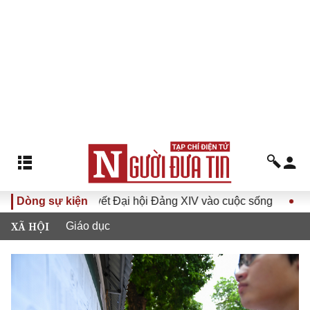
Đưa Nghị quyết Đại hội Đảng XIV vào cuộc sống
Dòng sự kiện
Hướng tới
XÃ HỘI
Giáo dục