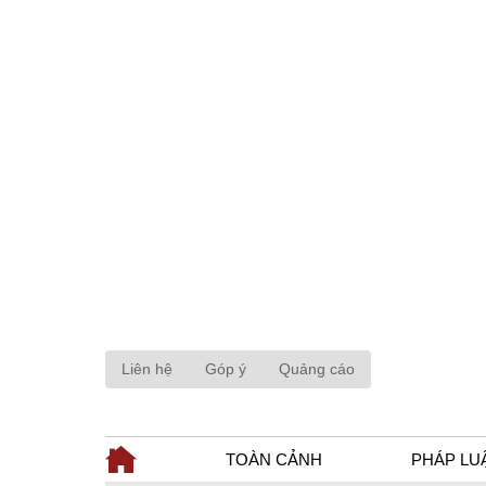
Liên hệ
Góp ý
Quảng cáo
TOÀN CẢNH
PHÁP LU