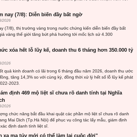
 nay (7/8): Diễn biến đầy bất ngờ
8/2026
y (7/8), thị trường vàng trong nước chứng kiến diễn biến đầy bất
giá vàng thế giới tăng bứt phá hướng tới mốc lịch sử 4.300
ức xóa hết lỗ lũy kế, doanh thu 6 tháng hơn 350.000 tỷ
8/2026
ết quả kinh doanh có lãi trong 6 tháng đầu năm 2026, doanh thu ước
đồng, tăng 14,3% so với cùng kỳ, đồng thời xử lý hết số lỗ lũy kế phát
2022-2023.
iám định 469 mộ liệt sĩ chưa rõ danh tính tại Nghĩa
ch
8/2026
ượng chức năng bắt đầu khai quật các phần mộ liệt sĩ chưa rõ danh
trang Mai Dịch (Tp.Hà Nội) để phục vụ công tác lấy mẫu, giám định
ác định danh tính liệt sĩ.
h xa ma túy mới có thể làm lại cuộc đời"