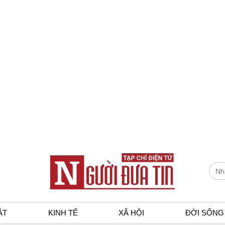
ẬT
KINH TẾ
XÃ HỘI
ĐỜI SỐNG