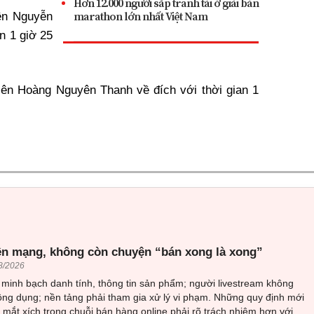
Hơn 12.000 người sắp tranh tài ở giải bán
marathon lớn nhất Việt Nam
ên Nguyễn
n 1 giờ 25
ên Hoàng Nguyên Thanh về đích với thời gian 1
ên mạng, không còn chuyện “bán xong là xong”
8/2026
minh bạch danh tính, thông tin sản phẩm; người livestream không
ông dụng; nền tảng phải tham gia xử lý vi phạm. Những quy định mới
mắt xích trong chuỗi bán hàng online phải rõ trách nhiệm hơn với