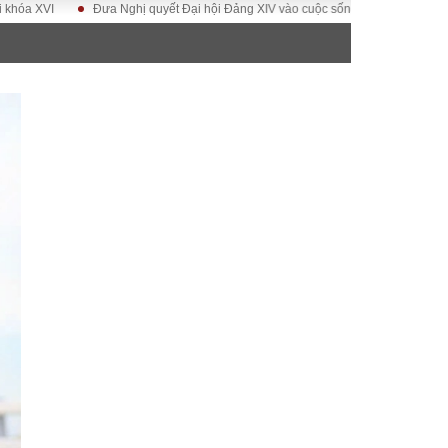
I
Đưa Nghị quyết Đại hội Đảng XIV vào cuộc sống
Hướng tới Đại hội 
ĐỜI SỐNG
Gia đình
Sức khỏe
Cần biết
g
Cộng đồng mạng
 – Đô thị