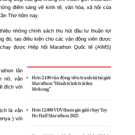
hững điểm sáng về kinh tế, văn hóa, xã hội của
Cần Thơ hôm nay.
thiệu những chính sách thu hút đầu tư thuận lợi
g đó, tạo điều kiện cho các vận động viên được
 chạy được Hiệp hội Marathon Quốc tế (AIMS)
athon lần
Hơn 2.100 vận động viên tranh tài tại giải
m nữ, vận
Marathon “Hành trình trái tim
ề đích với
Mekong”
Hơn 12.000 VĐV tham gia giải chạy Tay
ch là vận
Ho Half Marathon 2025
enya ) với