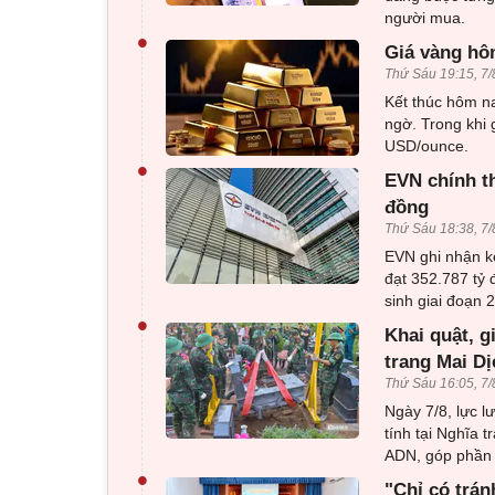
người mua.
•
Giá vàng hôm
Thứ Sáu 19:15, 7/
Kết thúc hôm na
ngờ. Trong khi 
USD/ounce.
•
EVN chính th
đồng
Thứ Sáu 18:38, 7/
EVN ghi nhận k
đạt 352.787 tỷ 
sinh giai đoạn 
•
Khai quật, g
trang Mai Dị
Thứ Sáu 16:05, 7/
Ngày 7/8, lực l
tính tại Nghĩa 
ADN, góp phần x
•
"Chỉ có trán