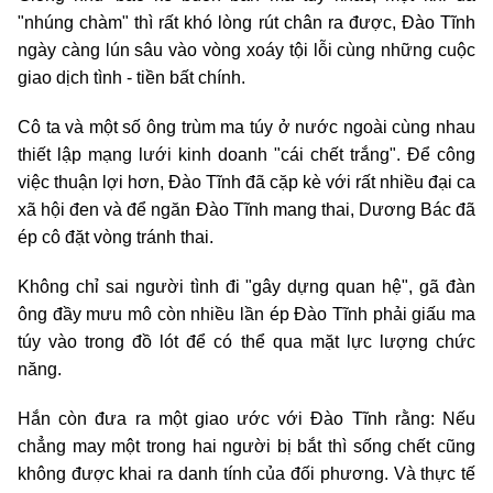
"nhúng chàm" thì rất khó lòng rút chân ra được, Đào Tĩnh
ngày càng lún sâu vào vòng xoáy tội lỗi cùng những cuộc
giao dịch tình - tiền bất chính.
Cô ta và một số ông trùm ma túy ở nước ngoài cùng nhau
thiết lập mạng lưới kinh doanh "cái chết trắng". Để công
việc thuận lợi hơn, Đào Tĩnh đã cặp kè với rất nhiều đại ca
xã hội đen và để ngăn Đào Tĩnh mang thai, Dương Bác đã
ép cô đặt vòng tránh thai.
Không chỉ sai người tình đi "gây dựng quan hệ", gã đàn
ông đầy mưu mô còn nhiều lần ép Đào Tĩnh phải giấu ma
túy vào trong đồ lót để có thể qua mặt lực lượng chức
năng.
Hắn còn đưa ra một giao ước với Đào Tĩnh rằng: Nếu
chẳng may một trong hai người bị bắt thì sống chết cũng
không được khai ra danh tính của đối phương. Và thực tế