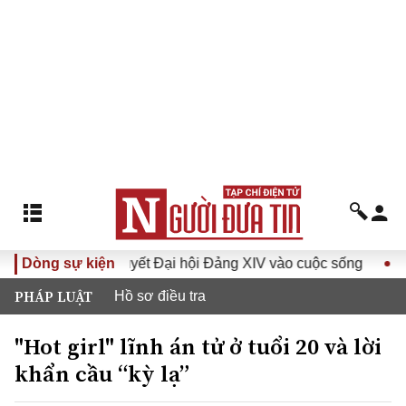
ưa Nghị quyết Đại hội Đảng XIV vào cuộc sống
Dòng sự kiện
Hướng tới
PHÁP LUẬT
Hồ sơ điều tra
"Hot girl" lĩnh án tử ở tuổi 20 và lời
khẩn cầu “kỳ lạ”