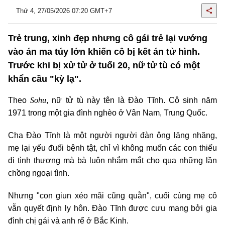
Thứ 4, 27/05/2026 07:20 GMT+7
Trẻ trung, xinh đẹp nhưng cô gái trẻ lại vướng
vào án ma túy lớn khiến cô bị kết án tử hình.
Trước khi bị xử tử ở tuổi 20, nữ tử tù có một
khẩn cầu "kỳ lạ".
Sohu
Theo
, nữ tử tù này tên là Đào Tĩnh. Cô sinh năm
1971 trong một gia đình nghèo ở Vân Nam, Trung Quốc.
Cha Đào Tĩnh là một người người đàn ông lăng nhăng,
mẹ lại yếu đuối bệnh tật, chỉ vì không muốn các con thiếu
đi tình thương mà bà luôn nhắm mắt cho qua những lần
chồng ngoại tình.
Nhưng "con giun xéo mãi cũng quằn", cuối cùng mẹ cô
vẫn quyết định ly hôn. Đào Tĩnh được cưu mang bởi gia
đình chị gái và anh rể ở Bắc Kinh.