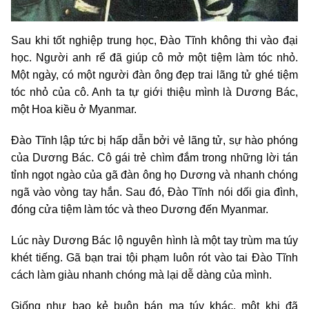
Sau khi tốt nghiệp trung học, Đào Tĩnh không thi vào đại
học. Người anh rể đã giúp cô mở một tiệm làm tóc nhỏ.
Một ngày, có một người đàn ông đẹp trai lãng tử ghé tiệm
tóc nhỏ của cô. Anh ta tự giới thiệu mình là Dương Bác,
một Hoa kiều ở Myanmar.
Đào Tĩnh lập tức bị hấp dẫn bởi vẻ lãng tử, sự hào phóng
của Dương Bác. Cô gái trẻ chìm đắm trong những lời tán
tỉnh ngọt ngào của gã đàn ông họ Dương và nhanh chóng
ngã vào vòng tay hắn. Sau đó, Đào Tĩnh nói dối gia đình,
đóng cửa tiệm làm tóc và theo Dương đến Myanmar.
Lúc này Dương Bác lộ nguyên hình là một tay trùm ma túy
khét tiếng. Gã bạn trai tội phạm luôn rót vào tai Đào Tĩnh
cách làm giàu nhanh chóng mà lại dễ dàng của mình.
Giống như bao kẻ buôn bán ma túy khác, một khi đã