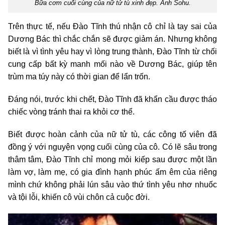
Bữa cơm cuối cùng của nữ tử tù xinh đẹp. Ảnh Sohu.
Trên thực tế, nếu Đào Tĩnh thú nhận cô chỉ là tay sai của
Dương Bác thì chắc chắn sẽ được giảm án. Nhưng không
biết là vì tình yêu hay vì lòng trung thành, Đào Tĩnh từ chối
cung cấp bất kỳ manh mối nào về Dương Bác, giúp tên
trùm ma túy này có thời gian để lẩn trốn.
Đáng nói, trước khi chết, Đào Tĩnh đã khẩn cầu được tháo
chiếc vòng tránh thai ra khỏi cơ thể.
Biết được hoàn cảnh của nữ tử tù, các công tố viên đã
đồng ý với nguyện vọng cuối cùng của cô. Có lẽ sâu trong
thâm tâm, Đào Tĩnh chỉ mong mỏi kiếp sau được một lần
làm vợ, làm mẹ, có gia đình hạnh phúc ấm êm của riêng
mình chứ không phải lún sâu vào thứ tình yêu nhơ nhuốc
và tội lỗi, khiến cô vùi chôn cả cuộc đời.