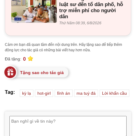
luật sư đến tổ dân phố, hỗ
trợ miễn phí cho người
dân
Thứ Năm 08:39, 6/8/2026
Cảm ơn bạn đã quan tâm đến nội dung trên. Hãy tặng sao để tiếp thêm
động lực cho tác giả có những bài viết hay hơn nữa.
0
Đã tặng:
Tặng sao cho tác giả
Tag:
kỳ lạ
hot-girl
lĩnh án
ma tuý đá
Lời khẩn cầu