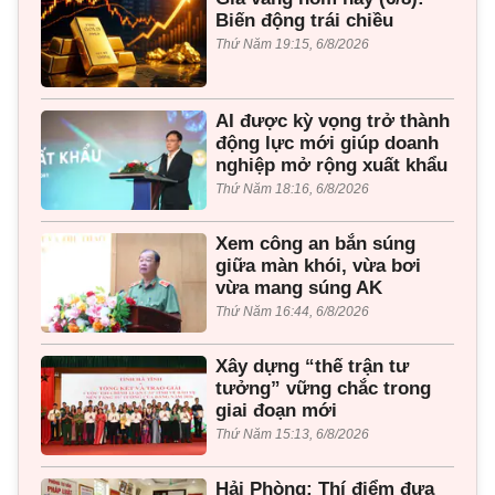
Biến động trái chiều
Thứ Năm 19:15, 6/8/2026
AI được kỳ vọng trở thành
động lực mới giúp doanh
nghiệp mở rộng xuất khẩu
Thứ Năm 18:16, 6/8/2026
Xem công an bắn súng
giữa màn khói, vừa bơi
vừa mang súng AK
Thứ Năm 16:44, 6/8/2026
Xây dựng “thế trận tư
tưởng” vững chắc trong
giai đoạn mới
Thứ Năm 15:13, 6/8/2026
Hải Phòng: Thí điểm đưa