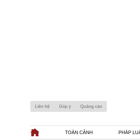
Liên hệ
Góp ý
Quảng cáo
TOÀN CẢNH
PHÁP LU