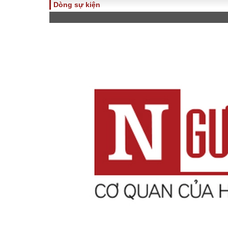
Dòng sự kiện
TOÀN CẢNH
PHÁP 
Tiêu điểm
Dòng ch
luật
Chính sách
Góc nhìn 
Sự kiện
Hồ sơ đi
Đối thoại
Tiếng nó
Thế giới
An ninh 
ĐA CHIỀU
INFOC
Quan điểm