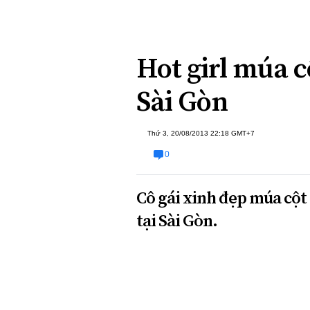
Xi nhan Trái Phải
Bạn đọc viết
Hot girl múa c
Sài Gòn
Thứ 3, 20/08/2013 22:18 GMT+7
0
Cô gái xinh đẹp múa cột 
tại Sài Gòn.