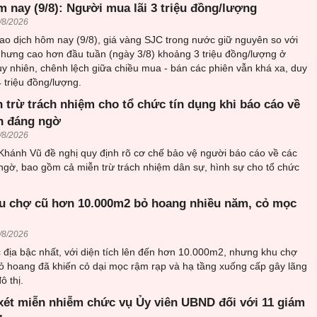
 nay (9/8): Người mua lãi 3 triệu đồng/lượng
/8/2026
iao dịch hôm nay (9/8), giá vàng SJC trong nước giữ nguyên so với
nhưng cao hơn đầu tuần (ngày 3/8) khoảng 3 triệu đồng/lượng ở
uy nhiên, chênh lệch giữa chiều mua - bán các phiên vẫn khá xa, duy
4 triệu đồng/lượng.
 trừ trách nhiệm cho tổ chức tín dụng khi báo cáo về
ch đáng ngờ
/8/2026
ánh Vũ đề nghị quy định rõ cơ chế bảo vệ người báo cáo về các
ngờ, bao gồm cả miễn trừ trách nhiệm dân sự, hình sự cho tổ chức
u chợ cũ hơn 10.000m2 bỏ hoang nhiều năm, cỏ mọc
/8/2026
c địa bậc nhất, với diện tích lên đến hơn 10.000m2, nhưng khu chợ
ỏ hoang đã khiến cỏ dại mọc rậm rạp và hạ tầng xuống cấp gây lãng
ô thị.
xét miễn nhiễm chức vụ Ủy viên UBND đối với 11 giám