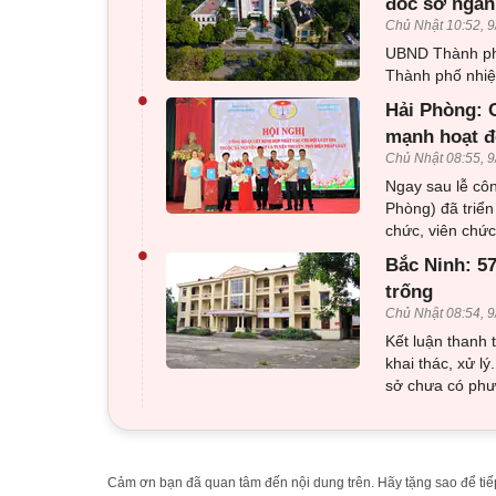
đốc sở ngàn
Chủ Nhật 10:52, 9
UBND Thành ph
Thành phố nhiệ
•
Hải Phòng: C
mạnh hoạt đ
Chủ Nhật 08:55, 9
Ngay sau lễ côn
Phòng) đã triển
chức, viên chức
•
Bắc Ninh: 5
trống
Chủ Nhật 08:54, 9
Kết luận thanh 
khai thác, xử l
sở chưa có phư
Cảm ơn bạn đã quan tâm đến nội dung trên. Hãy tặng sao để tiếp