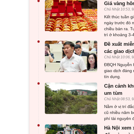
•
Giá vàng hôm
Chủ Nhật 10:53, 9
Kết thúc tuần g
ngày trước đó 
chiều bán ra. T
trì ở khoảng 3-
•
Đề xuất miễn
các giao dị
Chủ Nhật 10:06, 9
ĐBQH Nguyễn Kh
giao dịch đáng 
tín dụng.
•
Cận cảnh kh
um tùm
Chủ Nhật 08:53, 9
Nằm ở vị trí đắ
cũ nhiều năm b
phí tài nguyên đ
•
Hà Nội xem 