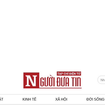
ẬT
KINH TẾ
XÃ HỘI
ĐỜI SỐNG