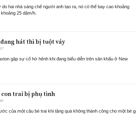
 do hai nhà sáng chế người anh tạo ra, nó có thể bay cao khoảng
ộ khoảng 25 dặm/h.
i đang hát thì bị tuột váy
:27
axton gặp sự cố hớ hênh khi đang biểu diễn trên sân khấu ở New
i con trai bị phụ tình
:46
ước của một cậu bé trai khi tặng quà không thành công cho một bé gá