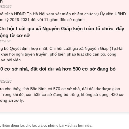
h
/8/2026
ố trình HĐND Tp.Hà Nội xem xét miễn nhiễm chức vụ Ủy viên UBND
m kỳ 2026-2031 đối với 11 giám đốc sở ngành.
hi hội Luật gia xã Nguyên Giáp kiện toàn tổ chức, đẩy
ộng từ cơ sở
/8/2026
g bố Quyết định hợp nhất, Chi hội Luật gia xã Nguyên Giáp (Tp.Hải
 khai hội nghị tuyên truyền, phổ biến pháp luật cho cán bộ, công
 và hội viên.
70 cơ sở nhà, đất dôi dư và hơn 500 cơ sở đang bỏ
/8/2026
tra cho thấy, tỉnh Bắc Ninh có 570 cơ sở nhà, đất dôi dư được giao
ý. Trong khi đó, còn 535 cơ sở đang bỏ trống, không sử dụng; 430 cơ
ơng án xử lý.
 thêm động lực cho tác giả có những bài viết hay hơn nữa.