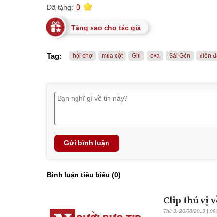
0
Đã tặng:
Tặng sao cho tác giả
Tag:
hội chợ
múa cột
Girl
eva
Sài Gòn
điên đ
Gửi bình luận
Bình luận tiêu biểu (
0
)
Clip thú vị 
Thứ 3, 20/08/2013 | 09