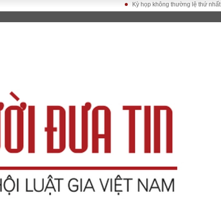
Kỳ họp không thường lệ thứ nhất, Quốc 
LUẬT
KINH TẾ
XÃ HỘI
ảy pháp
Bất động sản
Dân sinh
Tài chính - Ngân
Giáo dục
luật gia
hàng
Văn hoá
ều tra
Kinh tế vĩ mô
Môi trườn
i công dân
Hồ sơ doanh
Giao thông
nghiệp
- Hình sự
Xu hướng thị
trường
Tiêu dùng và dư
luận
Công nghệ
US