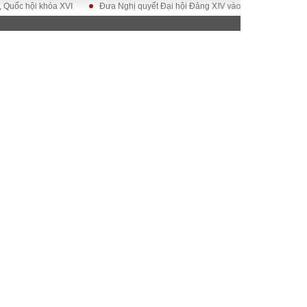
hội khóa XVI
Đưa Nghị quyết Đại hội Đảng XIV vào cuộc sống
Hướng t
ĐỜI SỐNG
Gia đình
Sức khỏe
Cần biết
g
Cộng đồng mạng
 – Đô thị