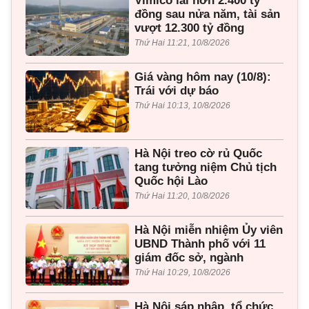
Vimico lãi hơn 2.400 tỷ
đồng sau nửa năm, tài sản
vượt 12.300 tỷ đồng
Thứ Hai 11:21, 10/8/2026
Giá vàng hôm nay (10/8):
Trái với dự báo
Thứ Hai 10:13, 10/8/2026
Hà Nội treo cờ rủ Quốc
tang tưởng niệm Chủ tịch
Quốc hội Lào
Thứ Hai 11:20, 10/8/2026
Hà Nội miễn nhiệm Ủy viên
UBND Thành phố với 11
giám đốc sở, ngành
Thứ Hai 10:29, 10/8/2026
Hà Nội sáp nhập, tổ chức