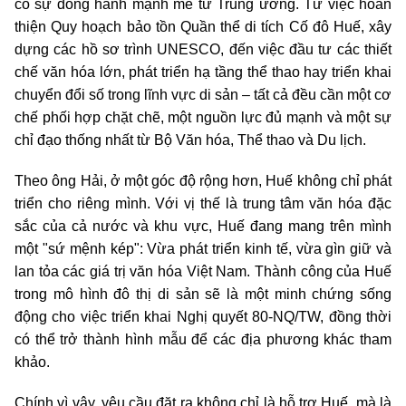
có sự đồng hành mạnh mẽ từ Trung ương. Từ việc hoàn
thiện Quy hoạch bảo tồn Quần thể di tích Cố đô Huế, xây
dựng các hồ sơ trình UNESCO, đến việc đầu tư các thiết
chế văn hóa lớn, phát triển hạ tầng thể thao hay triển khai
chuyển đổi số trong lĩnh vực di sản – tất cả đều cần một cơ
chế phối hợp chặt chẽ, một nguồn lực đủ mạnh và một sự
chỉ đạo thống nhất từ Bộ Văn hóa, Thể thao và Du lịch.
Theo ông Hải, ở một góc độ rộng hơn, Huế không chỉ phát
triển cho riêng mình. Với vị thế là trung tâm văn hóa đặc
sắc của cả nước và khu vực, Huế đang mang trên mình
một "sứ mệnh kép": Vừa phát triển kinh tế, vừa gìn giữ và
lan tỏa các giá trị văn hóa Việt Nam. Thành công của Huế
trong mô hình đô thị di sản sẽ là một minh chứng sống
động cho việc triển khai Nghị quyết 80-NQ/TW, đồng thời
có thể trở thành hình mẫu để các địa phương khác tham
khảo.
Chính vì vậy, yêu cầu đặt ra không chỉ là hỗ trợ Huế, mà là