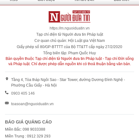
https://m.nguoiduatin.vn
Tạp chí điện tử Người đưa tin Pháp luật
Cơ quan chủ quản: Hội Luật gia Việt Nam
Giấy phép số 80/GP-BTTTT của Bộ TT&TT cấp ngày 27/2/2020
Tổng biên tập: Phạm Quốc Huy
Bản quyền thuộc Tạp chí điện tử Người đưa tin Pháp luật - Tạp chí Đời sống
và Pháp luật. Chỉ được phép dẫn nguồn khi có thoả thuận bằng văn bản.
Tầng 4, Tòa tháp Ngôi Sao - Star Tower, đường Dương Đình Nghệ -
Phường Cầu Giấy - Hà Nội
0903 405 146
toasoan@nguoiduatin.vn
BÁO GIÁ QUẢNG CÁO
Miền Bắc: 098 9033388
Miền Trung : 0912 329 293