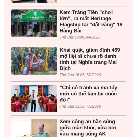
Kem Tràng Tiền "chơi
lớn", ra mắt Heritage
Flagship tại "đất vàng" 18
Hàng Bài
Thứ Bảy 16:00, 8/8/2026
Khai quật, giám định 469
mộ liệt sĩ chưa rõ danh
tính tại Nghĩa trang Mai
Dịch
Thứ Sáu 16:05, 7/8/2026
"Chỉ có tránh xa ma túy
mới có thể làm lại cuộc
đời"
Thứ Sáu 13:58, 7/8/2026
Xem công an bắn súng
giữa màn khói, vừa bơi
vừa mang súng AK