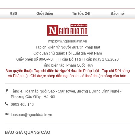
RSS
Giới thiệu
Tin tức 24h
Báo mới
https://m.nguoiduatin.vn
Tạp chí điện tử Người đưa tin Pháp luật
Cơ quan chủ quản: Hội Luật gia Việt Nam
Giấy phép số 80/GP-BTTTT của Bộ TT&TT cấp ngày 27/2/2020
Tổng biên tập: Phạm Quốc Huy
Bản quyền thuộc Tạp chí điện tử Người đưa tin Pháp luật - Tạp chí Đời sống
và Pháp luật. Chỉ được phép dẫn nguồn khi có thoả thuận bằng văn bản.
Tầng 4, Tòa tháp Ngôi Sao - Star Tower, đường Dương Đình Nghệ -
Phường Cầu Giấy - Hà Nội
0903 405 146
toasoan@nguoiduatin.vn
BÁO GIÁ QUẢNG CÁO