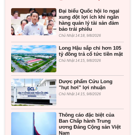
Đại biểu Quốc hội lo ngại
xung đột lợi ích khi ngân
hàng quản lý tài sản đảm
bảo trái phiếu
Chủ Nhật 14:18, 9/8/2026
Long Hậu sắp chi hơn 105
tỷ đồng trả cổ tức tiền mặt
Chủ Nhật 14:15, 9/8/2026
Dược phẩm Cửu Long
"hụt hơi" lợi nhuận
Chủ Nhật 14:15, 9/8/2026
Thông cáo đặc biệt của
Ban Chấp hành Trung
ương Đảng Cộng sản Việt
Nam