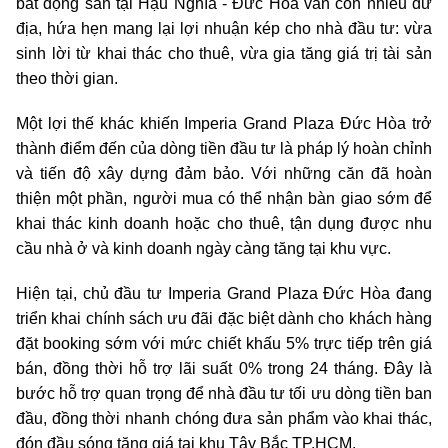
bất động sản tại Hậu Nghĩa - Đức Hòa vẫn còn nhiều dư
địa, hứa hẹn mang lại lợi nhuận kép cho nhà đầu tư: vừa
sinh lời từ khai thác cho thuê, vừa gia tăng giá trị tài sản
theo thời gian.
Một lợi thế khác khiến Imperia Grand Plaza Đức Hòa trở
thành điểm đến của dòng tiền đầu tư là pháp lý hoàn chỉnh
và tiến độ xây dựng đảm bảo. Với những căn đã hoàn
thiện một phần, người mua có thể nhận bàn giao sớm để
khai thác kinh doanh hoặc cho thuê, tận dụng được nhu
cầu nhà ở và kinh doanh ngày càng tăng tại khu vực.
Hiện tại, chủ đầu tư Imperia Grand Plaza Đức Hòa đang
triển khai chính sách ưu đãi đặc biệt dành cho khách hàng
đặt booking sớm với mức chiết khấu 5% trực tiếp trên giá
bán, đồng thời hỗ trợ lãi suất 0% trong 24 tháng. Đây là
bước hỗ trợ quan trọng để nhà đầu tư tối ưu dòng tiền ban
đầu, đồng thời nhanh chóng đưa sản phẩm vào khai thác,
đón đầu sóng tăng giá tại khu Tây Bắc TP.HCM.