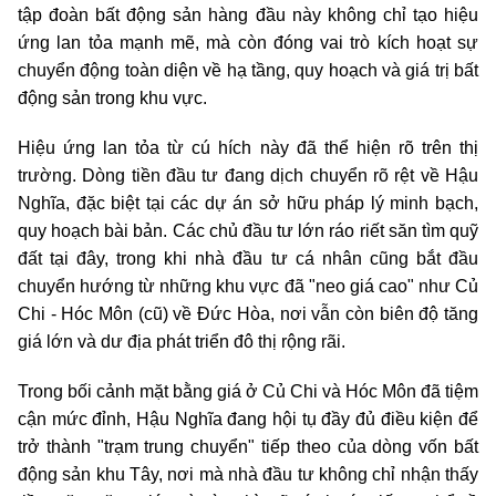
tập đoàn bất động sản hàng đầu này không chỉ tạo hiệu
ứng lan tỏa mạnh mẽ, mà còn đóng vai trò kích hoạt sự
chuyển động toàn diện về hạ tầng, quy hoạch và giá trị bất
động sản trong khu vực.
Hiệu ứng lan tỏa từ cú hích này đã thể hiện rõ trên thị
trường. Dòng tiền đầu tư đang dịch chuyển rõ rệt về Hậu
Nghĩa, đặc biệt tại các dự án sở hữu pháp lý minh bạch,
quy hoạch bài bản. Các chủ đầu tư lớn ráo riết săn tìm quỹ
đất tại đây, trong khi nhà đầu tư cá nhân cũng bắt đầu
chuyển hướng từ những khu vực đã "neo giá cao" như Củ
Chi - Hóc Môn (cũ) về Đức Hòa, nơi vẫn còn biên độ tăng
giá lớn và dư địa phát triển đô thị rộng rãi.
Trong bối cảnh mặt bằng giá ở Củ Chi và Hóc Môn đã tiệm
cận mức đỉnh, Hậu Nghĩa đang hội tụ đầy đủ điều kiện để
trở thành "trạm trung chuyển" tiếp theo của dòng vốn bất
động sản khu Tây, nơi mà nhà đầu tư không chỉ nhận thấy