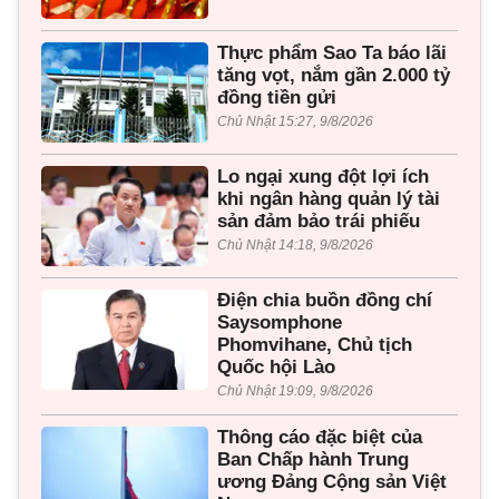
Thực phẩm Sao Ta báo lãi
tăng vọt, nắm gần 2.000 tỷ
đồng tiền gửi
Chủ Nhật 15:27, 9/8/2026
Lo ngại xung đột lợi ích
khi ngân hàng quản lý tài
sản đảm bảo trái phiếu
Chủ Nhật 14:18, 9/8/2026
Điện chia buồn đồng chí
Saysomphone
Phomvihane, Chủ tịch
Quốc hội Lào
Chủ Nhật 19:09, 9/8/2026
Thông cáo đặc biệt của
Ban Chấp hành Trung
ương Đảng Cộng sản Việt