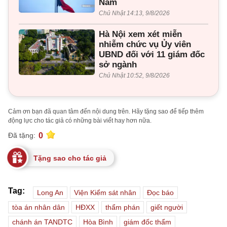
Nam
Chủ Nhật 14:13, 9/8/2026
Hà Nội xem xét miễn
nhiễm chức vụ Ủy viên
UBND đối với 11 giám đốc
sở ngành
Chủ Nhật 10:52, 9/8/2026
Cảm ơn bạn đã quan tâm đến nội dung trên. Hãy tặng sao để tiếp thêm
động lực cho tác giả có những bài viết hay hơn nữa.
0
Đã tặng:
Tặng sao cho tác giả
Tag:
Long An
Viện Kiểm sát nhân
Đọc báo
tòa án nhân dân
HĐXX
thẩm phán
giết người
chánh án TANDTC
Hòa Bình
giám đốc thẩm