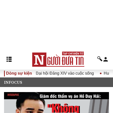
ghị quyết Đại hội Đảng XIV vào cuộc sống
Dòng sự kiện
Hướng tới Đại
INFOCUS