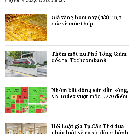
nhẹ lên 4.062,6 USD/ounce.
Giá vàng hôm nay (4/8): Tụt
dốc về mức thấp
Thêm một nữ Phó Tổng Giám
đốc tại Techcombank
Nhóm bất động sản dẫn sóng,
VN-Index vượt mốc 1.770 điểm
Hội Luật gia Tp.Cần Thơ đưa
pháp luật về cơ sở, đồng hành