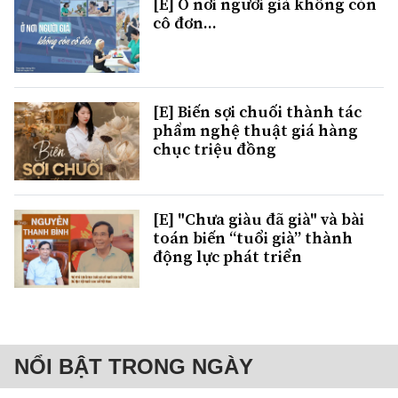
[E] Ở nơi người già không còn
cô đơn...
[E] Biến sợi chuối thành tác
phẩm nghệ thuật giá hàng
chục triệu đồng
[E] "Chưa giàu đã già" và bài
toán biến “tuổi già” thành
động lực phát triển
NỔI BẬT TRONG NGÀY