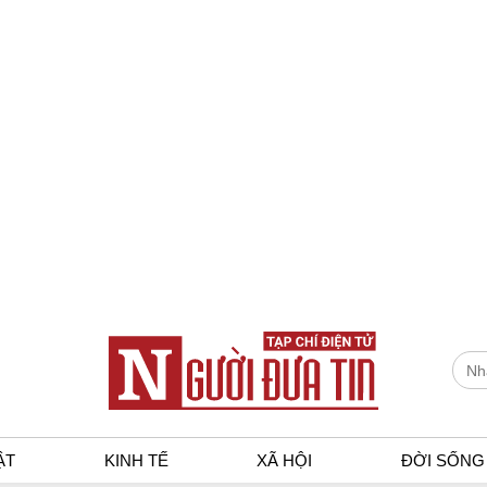
ẬT
KINH TẾ
XÃ HỘI
ĐỜI SỐNG