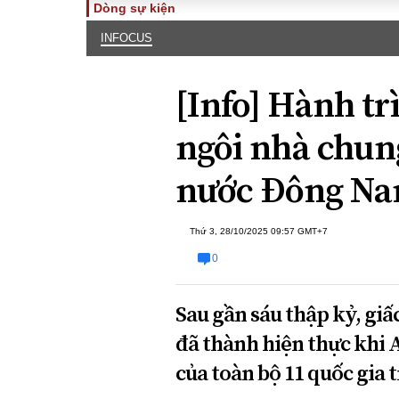
Dòng sự kiện
INFOCUS
TOÀN CẢNH
PHÁP 
Tiêu điểm
Dòng ch
[Info] Hành t
luật
Chính sách
Góc nhìn 
Sự kiện
ngôi nhà chun
Hồ sơ đi
Đối thoại
Tiếng nó
nước Đông N
Thế giới
An ninh 
Thứ 3, 28/10/2025 09:57 GMT+7
0
Sau gần sáu thập kỷ, gi
đã thành hiện thực khi
ĐA CHIỀU
INFOC
của toàn bộ 11 quốc gia 
Quan điểm