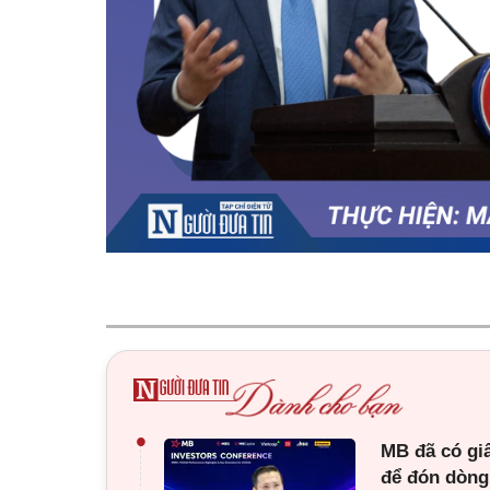
•
MB đã có gi
để đón dòng