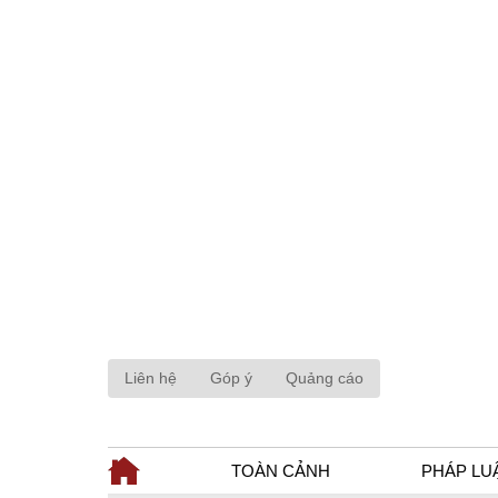
Liên hệ
Góp ý
Quảng cáo
TOÀN CẢNH
PHÁP LU