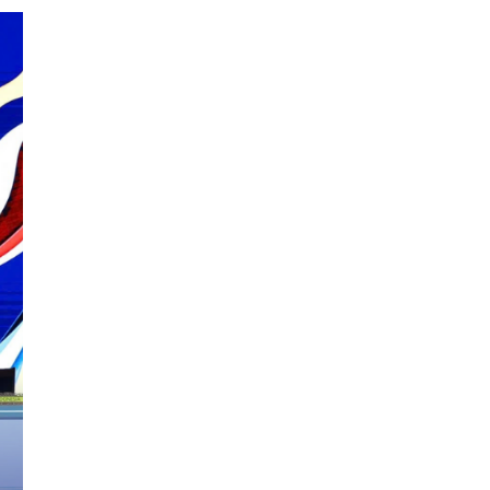
Đăng ký tin tức mới