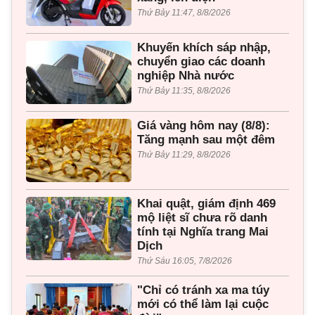
Thứ Bảy 11:47, 8/8/2026
Khuyến khích sáp nhập,
chuyển giao các doanh
nghiệp Nhà nước
Thứ Bảy 11:35, 8/8/2026
Giá vàng hôm nay (8/8):
Tăng mạnh sau một đêm
Thứ Bảy 11:29, 8/8/2026
Khai quật, giám định 469
mộ liệt sĩ chưa rõ danh
tính tại Nghĩa trang Mai
Dịch
Thứ Sáu 16:05, 7/8/2026
"Chỉ có tránh xa ma túy
mới có thể làm lại cuộc