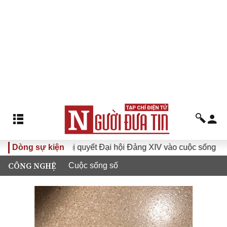
Dòng sự kiện
Đưa Nghị quyết Đại hội Đảng XIV vào cuộc sống
Hướn
CÔNG NGHỆ
Cuộc sống số