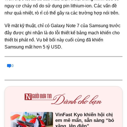
nguy cơ cháy nổ do sử dụng pin lithium-ion. Các vấn đề
như quá nhiệt, rò rỉ có thể gây ra các trường hợp nói trên.
Về mặt kỹ thuật, chỉ có Galaxy Note 7 của Samsung trước
đây được ghi nhận là do lỗi thiết kế bảng mạch khiến cho
thiết bị phát nổ. Vụ bê bối này cuối cùng đã khiến
Samsung mất hơn 5 tỷ USD.
0
VinFast Kyo khiến hội chị
em mê mẩn, sẵn sàng “bỏ
xăng, lên điện”