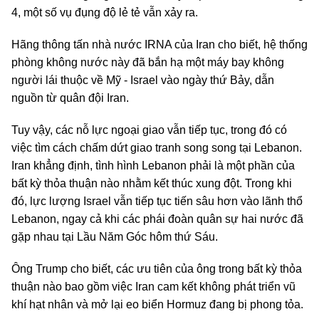
4, một số vụ đụng độ lẻ tẻ vẫn xảy ra.
Hãng thông tấn nhà nước IRNA của Iran cho biết, hệ thống
phòng không nước này đã bắn hạ một máy bay không
người lái thuộc về Mỹ - Israel vào ngày thứ Bảy, dẫn
nguồn từ quân đội Iran.
Tuy vậy, các nỗ lực ngoại giao vẫn tiếp tục, trong đó có
việc tìm cách chấm dứt giao tranh song song tại Lebanon.
Iran khẳng định, tình hình Lebanon phải là một phần của
bất kỳ thỏa thuận nào nhằm kết thúc xung đột. Trong khi
đó, lực lượng Israel vẫn tiếp tục tiến sâu hơn vào lãnh thổ
Lebanon, ngay cả khi các phái đoàn quân sự hai nước đã
gặp nhau tại Lầu Năm Góc hôm thứ Sáu.
Ông Trump cho biết, các ưu tiên của ông trong bất kỳ thỏa
thuận nào bao gồm việc Iran cam kết không phát triển vũ
khí hạt nhân và mở lại eo biển Hormuz đang bị phong tỏa.