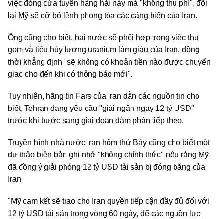
việc đóng cửa tuyến hàng hải này mà "không thu phí", đổi
lại Mỹ sẽ dỡ bỏ lệnh phong tỏa các cảng biển của Iran.
Ông cũng cho biết, hai nước sẽ phối hợp trong việc thu
gom và tiêu hủy lượng uranium làm giàu của Iran, đồng
thời khẳng định "sẽ không có khoản tiền nào được chuyển
giao cho đến khi có thông báo mới".
Tuy nhiên, hãng tin Fars của Iran dẫn các nguồn tin cho
biết, Tehran đang yêu cầu "giải ngân ngay 12 tỷ USD"
trước khi bước sang giai đoạn đàm phán tiếp theo.
Truyền hình nhà nước Iran hôm thứ Bảy cũng cho biết một
dự thảo biên bản ghi nhớ "không chính thức" nêu rằng Mỹ
đã đồng ý giải phóng 12 tỷ USD tài sản bị đóng băng của
Iran.
"Mỹ cam kết sẽ trao cho Iran quyền tiếp cận đầy đủ đối với
12 tỷ USD tài sản trong vòng 60 ngày, để các nguồn lực