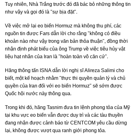
Tuy nhiên, Nhà Trắng trước đó đã bác bỏ những thông tin
như vậy và gọi đó là "sự bịa đặt".
Về việc mở lại eo biển Hormuz mà không thu phí, các
nguồn tin được Fars dẫn lời cho rằng "không có điều
khoản nào như vậy trong văn bản thỏa thuận", đồng thời
nhận định phát biểu của ông Trump về việc tiêu hủy vật
liệu hạt nhân của Iran là "hoàn toàn vô căn cứ".
Hãng thông tấn ISNA dẫn lời nghị sĩ Alireza Salimi cho
biết, một kế hoạch nhằm "thực thi quyền quản lý và chủ
quyền của Iran đối với eo biển Hormuz" sẽ sớm được
Quốc hội nước này thông qua.
Trong khi đó, hãng Tasnim đưa tin lệnh phong tỏa của Mỹ
tại khu vực eo biển vẫn được duy trì và các tàu thuyền
đang nhận được cảnh báo từ CENTCOM yêu cầu dừng
lại, không được vượt qua ranh giới phong tỏa.