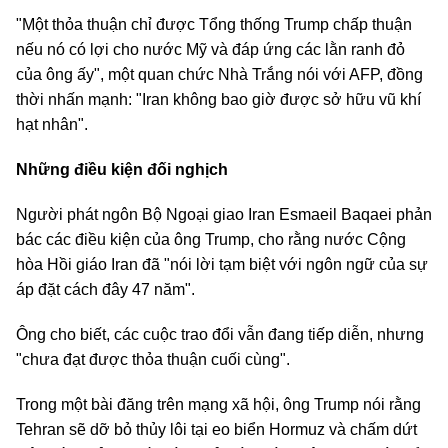
"Một thỏa thuận chỉ được Tổng thống Trump chấp thuận
nếu nó có lợi cho nước Mỹ và đáp ứng các lằn ranh đỏ
của ông ấy", một quan chức Nhà Trắng nói với AFP, đồng
thời nhấn mạnh: "Iran không bao giờ được sở hữu vũ khí
hạt nhân".
Những điều kiện đối nghịch
Người phát ngôn Bộ Ngoại giao Iran Esmaeil Baqaei phản
bác các điều kiện của ông Trump, cho rằng nước Cộng
hòa Hồi giáo Iran đã "nói lời tạm biệt với ngôn ngữ của sự
áp đặt cách đây 47 năm".
Ông cho biết, các cuộc trao đổi vẫn đang tiếp diễn, nhưng
"chưa đạt được thỏa thuận cuối cùng".
Trong một bài đăng trên mạng xã hội, ông Trump nói rằng
Tehran sẽ dỡ bỏ thủy lôi tại eo biển Hormuz và chấm dứt