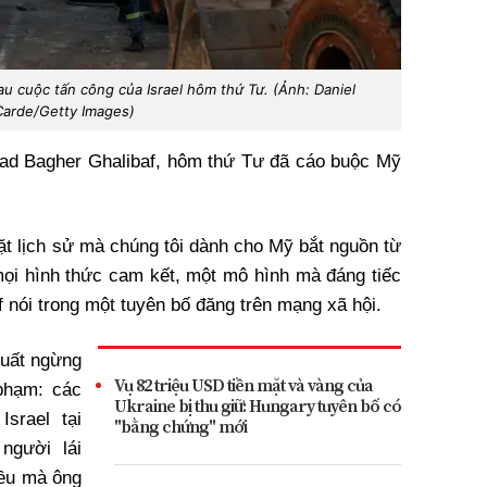
au cuộc tấn công của Israel hôm thứ Tư. (Ảnh: Daniel
Carde/Getty Images)
ad Bagher Ghalibaf, hôm thứ Tư đã cáo buộc Mỹ
ặt lịch sử mà chúng tôi dành cho Mỹ bắt nguồn từ
mọi hình thức cam kết, một mô hình mà đáng tiếc
baf nói trong một tuyên bố đăng trên mạng xã hội.
xuất ngừng
Vụ 82 triệu USD tiền mặt và vàng của
phạm: các
Ukraine bị thu giữ: Hungary tuyên bố có
srael tại
"bằng chứng" mới
người lái
iều mà ông