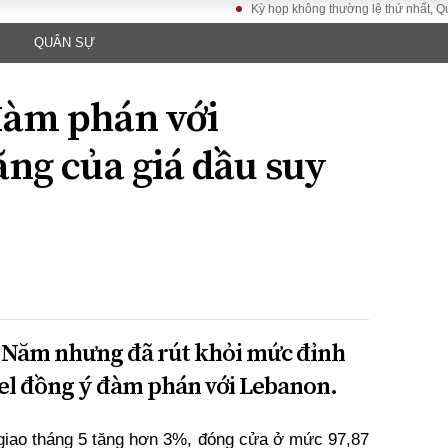
Kỳ họp không thường lệ thứ nhất, Quốc hội 
QUÂN SỰ
LUẬT
KINH TẾ
XÃ HỘI
ảy pháp
Bất động sản
Dân sinh
 đàm phán với
Tài chính - Ngân
Giáo dục
luật gia
hàng
Văn hoá
ăng của giá dầu suy
ều tra
Kinh tế vĩ mô
Môi trườn
i công dân
Hồ sơ doanh
Giao thông
nghiệp
- Hình sự
Xu hướng thị
trường
Tiêu dùng và dư
luận
Công nghệ
ứ Năm nhưng đã rút khỏi mức đỉnh
ael đồng ý đàm phán với Lebanon.
US
giao tháng 5 tăng hơn 3%, đóng cửa ở mức 97,87