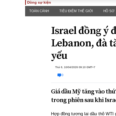
Dòng sự kiện
TOÀN CẢNH
TIÊU ĐIỂM THẾ GIỚI
HỒ SƠ
TOÀN CẢNH
PHÁP 
Tiêu điểm
Dòng ch
Israel đồng ý
luật
Chính sách
Góc nhìn 
Sự kiện
Lebanon, đà t
Hồ sơ đi
Đối thoại
Tiếng nó
yếu
Thế giới
An ninh 
Thứ 6, 10/04/2026 09:10 GMT+7
0
Giá dầu Mỹ tăng vào th
trong phiên sau khi Isr
ĐA CHIỀU
INFOC
Quan điểm
Hợp đồng tương lai dầu thô WTI 