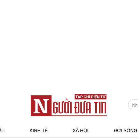
ẬT
KINH TẾ
XÃ HỘI
ĐỜI SỐNG