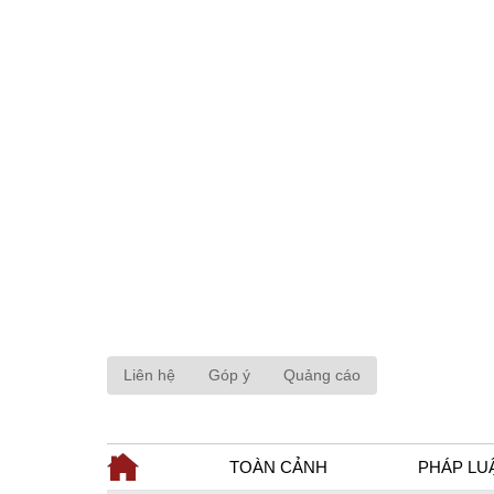
Liên hệ
Góp ý
Quảng cáo
TOÀN CẢNH
PHÁP LU