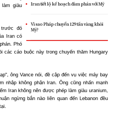
Iran tiết lộ kế hoạch đàm phán với Mỹ
 làm giàu
Vì sao Pháp chuyển 129 tấn vàng khỏi
 trước đó
Mỹ?
ủa Iran có
phán. Phó
ồi các cáo buộc này trong chuyến thăm Hungary
ạp", ông Vance nói, đề cập đến vụ việc máy bay
âm nhập không phận Iran. Ông cũng nhấn mạnh
iểm Iran không nên được phép làm giàu uranium,
 thuận ngừng bắn nào liên quan đến Lebanon đều
ại.