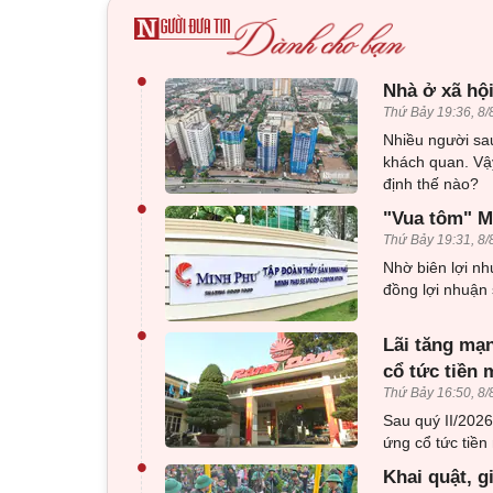
•
Nhà ở xã hội
Thứ Bảy 19:36, 8/
Nhiều người sau
khách quan. Vậy
định thế nào?
•
"Vua tôm" Mi
Thứ Bảy 19:31, 8/
Nhờ biên lợi nh
đồng lợi nhuận 
•
Lãi tăng mạn
cổ tức tiền 
Thứ Bảy 16:50, 8/
Sau quý II/202
ứng cổ tức tiền 
•
Khai quật, g