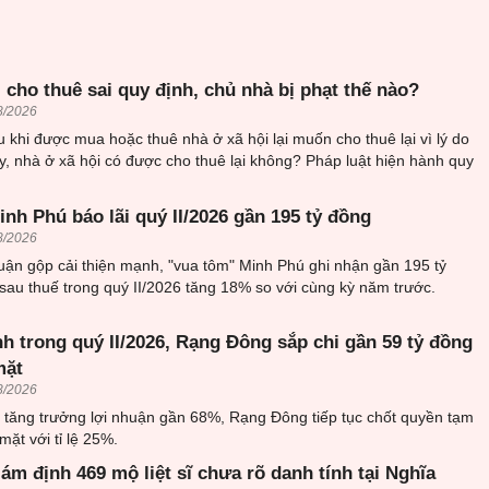
 cho thuê sai quy định, chủ nhà bị phạt thế nào?
8/2026
 khi được mua hoặc thuê nhà ở xã hội lại muốn cho thuê lại vì lý do
, nhà ở xã hội có được cho thuê lại không? Pháp luật hiện hành quy
nh Phú báo lãi quý II/2026 gần 195 tỷ đồng
8/2026
uận gộp cải thiện mạnh, "vua tôm" Minh Phú ghi nhận gần 195 tỷ
sau thuế trong quý II/2026 tăng 18% so với cùng kỳ năm trước.
h trong quý II/2026, Rạng Đông sắp chi gần 59 tỷ đồng
mặt
8/2026
6 tăng trưởng lợi nhuận gần 68%, Rạng Đông tiếp tục chốt quyền tạm
mặt với tỉ lệ 25%.
iám định 469 mộ liệt sĩ chưa rõ danh tính tại Nghĩa