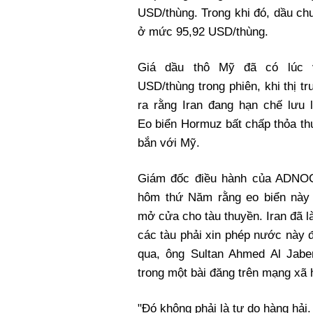
Xi nhan Trái Phải
USD/thùng. Trong khi đó, dầu ch
Bạn đọc viết
ở mức 95,92 USD/thùng.
Giá dầu thô Mỹ đã có lúc 
USD/thùng trong phiên, khi thị t
ra rằng Iran đang hạn chế lưu 
Eo biển Hormuz bất chấp thỏa t
bắn với Mỹ.
Giám đốc điều hành của ADNOC
hôm thứ Năm rằng eo biển này
mở cửa cho tàu thuyền. Iran đã l
các tàu phải xin phép nước này 
qua, ông Sultan Ahmed Al Jaber
trong một bài đăng trên mạng xã 
"Đó không phải là tự do hàng hải