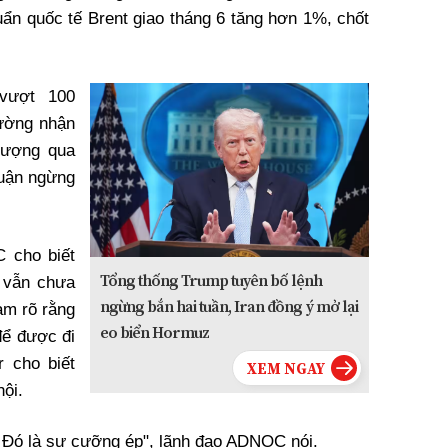
uẩn quốc tế Brent giao tháng 6 tăng hơn 1%, chốt
vượt 100
rường nhận
lượng qua
huận ngừng
 cho biết
Tổng thống Trump tuyên bố lệnh
 vẫn chưa
ngừng bắn hai tuần, Iran đồng ý mở lại
àm rõ rằng
eo biển Hormuz
để được đi
 cho biết
hội.
. Đó là sự cưỡng ép", lãnh đạo ADNOC nói.