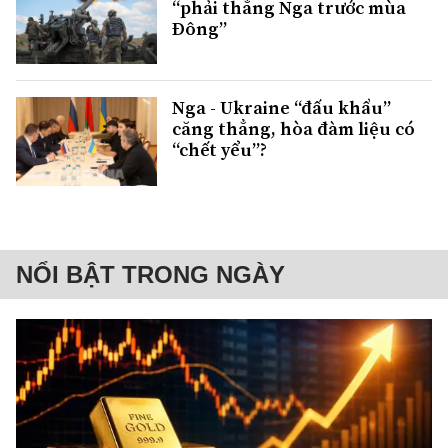
“phải thắng Nga trước mùa
Đông”
Nga - Ukraine “đấu khẩu”
căng thẳng, hòa đàm liệu có
“chết yểu”?
NỔI BẬT TRONG NGÀY