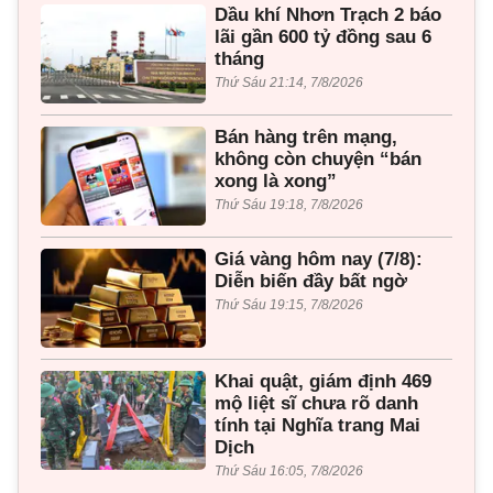
Dầu khí Nhơn Trạch 2 báo
lãi gần 600 tỷ đồng sau 6
tháng
Thứ Sáu 21:14, 7/8/2026
Bán hàng trên mạng,
không còn chuyện “bán
xong là xong”
Thứ Sáu 19:18, 7/8/2026
Giá vàng hôm nay (7/8):
Diễn biến đầy bất ngờ
Thứ Sáu 19:15, 7/8/2026
Khai quật, giám định 469
mộ liệt sĩ chưa rõ danh
tính tại Nghĩa trang Mai
Dịch
Thứ Sáu 16:05, 7/8/2026