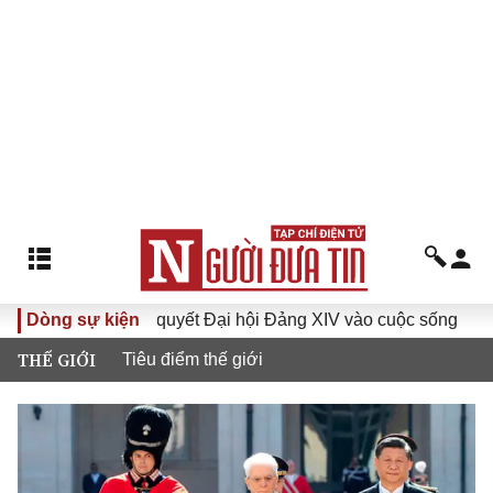
Đưa Nghị quyết Đại hội Đảng XIV vào cuộc sống
Dòng sự kiện
Hướng
THẾ GIỚI
Tiêu điểm thế giới