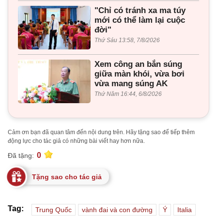
"Chỉ có tránh xa ma túy
mới có thể làm lại cuộc
đời"
Thứ Sáu 13:58, 7/8/2026
Xem công an bắn súng
giữa màn khói, vừa bơi
vừa mang súng AK
Thứ Năm 16:44, 6/8/2026
Cảm ơn bạn đã quan tâm đến nội dung trên. Hãy tặng sao để tiếp thêm
động lực cho tác giả có những bài viết hay hơn nữa.
0
Đã tặng:
Tặng sao cho tác giả
Tag:
Trung Quốc
vành đai và con đường
Ý
Italia