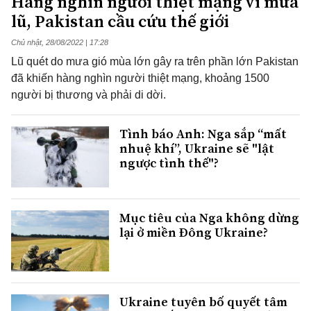
Hàng nghìn người thiệt mạng vì mưa
lũ, Pakistan cầu cứu thế giới
Chủ nhật, 28/08/2022 | 17:28
Lũ quét do mưa gió mùa lớn gây ra trên phần lớn Pakistan
đã khiến hàng nghìn người thiệt mạng, khoảng 1500
người bị thương và phải di dời.
Tình báo Anh: Nga sắp “mất
nhuệ khí”, Ukraine sẽ "lật
ngược tình thế"?
Mục tiêu của Nga không dừng
lại ở miền Đông Ukraine?
Ukraine tuyên bố quyết tâm