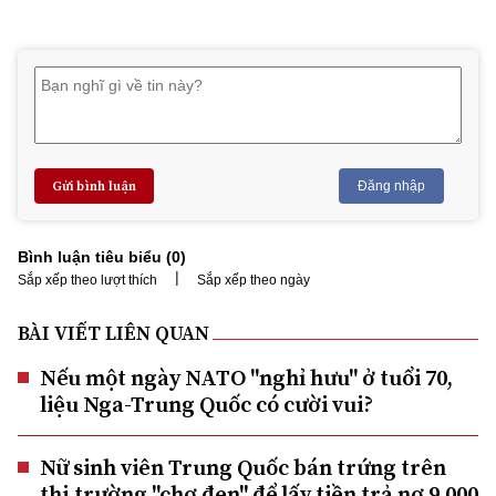
Gửi bình luận
Đăng nhập
Bình luận tiêu biểu (
0
)
|
Sắp xếp theo lượt thích
Sắp xếp theo ngày
BÀI VIẾT LIÊN QUAN
Nếu một ngày NATO "nghỉ hưu" ở tuổi 70,
liệu Nga-Trung Quốc có cười vui?
Nữ sinh viên Trung Quốc bán trứng trên
thị trường "chợ đen" để lấy tiền trả nợ 9.000