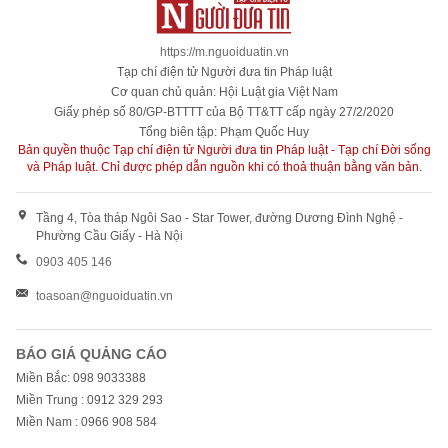
https://m.nguoiduatin.vn
Tạp chí điện tử Người đưa tin Pháp luật
Cơ quan chủ quản: Hội Luật gia Việt Nam
Giấy phép số 80/GP-BTTTT của Bộ TT&TT cấp ngày 27/2/2020
Tổng biên tập: Phạm Quốc Huy
Bản quyền thuộc Tạp chí điện tử Người đưa tin Pháp luật - Tạp chí Đời sống
và Pháp luật. Chỉ được phép dẫn nguồn khi có thoả thuận bằng văn bản.
Tầng 4, Tòa tháp Ngôi Sao - Star Tower, đường Dương Đình Nghệ -
Phường Cầu Giấy - Hà Nội
0903 405 146
toasoan@nguoiduatin.vn
BÁO GIÁ QUẢNG CÁO
Miền Bắc: 098 9033388
Miền Trung : 0912 329 293
Miền Nam : 0966 908 584