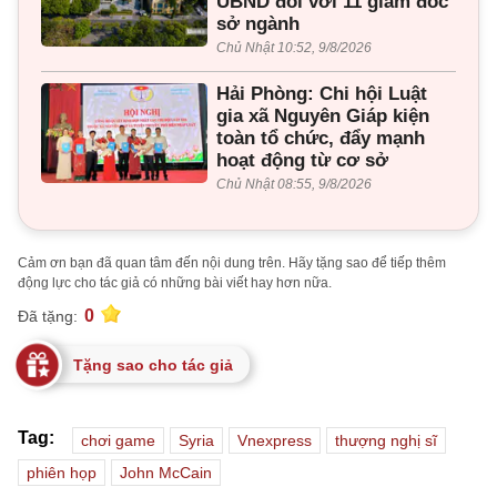
UBND đối với 11 giám đốc
sở ngành
Chủ Nhật 10:52, 9/8/2026
Hải Phòng: Chi hội Luật
gia xã Nguyên Giáp kiện
toàn tổ chức, đẩy mạnh
hoạt động từ cơ sở
Chủ Nhật 08:55, 9/8/2026
Cảm ơn bạn đã quan tâm đến nội dung trên. Hãy tặng sao để tiếp thêm
động lực cho tác giả có những bài viết hay hơn nữa.
0
Đã tặng:
Tặng sao cho tác giả
Tag:
chơi game
Syria
Vnexpress
thượng nghị sĩ
phiên họp
John McCain