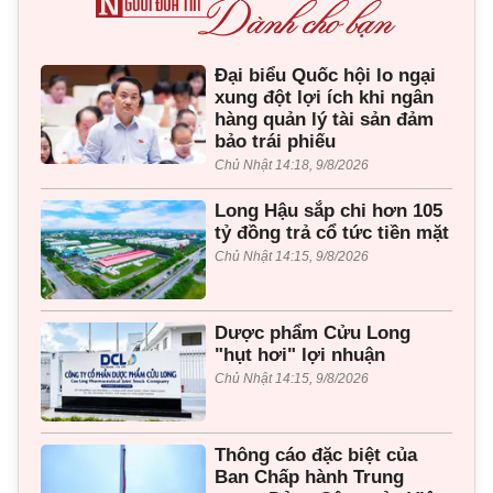
Đại biểu Quốc hội lo ngại
xung đột lợi ích khi ngân
hàng quản lý tài sản đảm
bảo trái phiếu
Chủ Nhật 14:18, 9/8/2026
Long Hậu sắp chi hơn 105
tỷ đồng trả cổ tức tiền mặt
Chủ Nhật 14:15, 9/8/2026
Dược phẩm Cửu Long
"hụt hơi" lợi nhuận
Chủ Nhật 14:15, 9/8/2026
Thông cáo đặc biệt của
Ban Chấp hành Trung