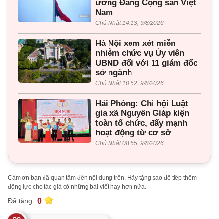
ương Đảng Cộng sản Việt
Nam
Chủ Nhật 14:13, 9/8/2026
Hà Nội xem xét miễn
nhiễm chức vụ Ủy viên
UBND đối với 11 giám đốc
sở ngành
Chủ Nhật 10:52, 9/8/2026
Hải Phòng: Chi hội Luật
gia xã Nguyên Giáp kiện
toàn tổ chức, đẩy mạnh
hoạt động từ cơ sở
Chủ Nhật 08:55, 9/8/2026
Cảm ơn bạn đã quan tâm đến nội dung trên. Hãy tặng sao để tiếp thêm
động lực cho tác giả có những bài viết hay hơn nữa.
0
Đã tặng: