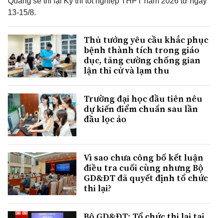
Quang sẽ thi lại Kỳ thi tốt nghiệp THPT năm 2026 từ ngày
13-15/8.
Thủ tướng yêu cầu khắc phục
bệnh thành tích trong giáo
dục, tăng cường chống gian
lận thi cử và lạm thu
Trường đại học đầu tiên nêu
dự kiến điểm chuẩn sau lần
đầu lọc ảo
Vì sao chưa công bố kết luận
điều tra cuối cùng nhưng Bộ
GD&ĐT đã quyết định tổ chức
thi lại?
Bộ GD&ĐT: Tổ chức thi lại tại