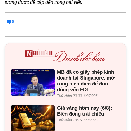
tượng được đề cập đến trong bài viết.
0
MB đã có giấy phép kinh
doanh tại Singapore, mở
rộng hiện diện để đón
dòng vốn FDI
Thứ Năm 20:00, 6/8/2026
Giá vàng hôm nay (6/8):
Biến động trái chiều
Thứ Năm 19:15, 6/8/2026