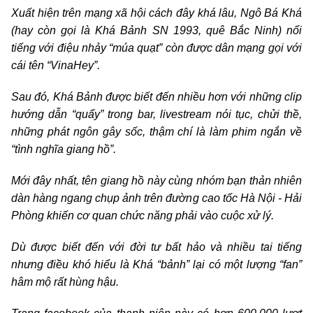
Xuất hiện trên mạng xã hội cách đây khá lâu, Ngô Bá Khá
(hay còn gọi là Khá Bảnh SN 1993, quê Bắc Ninh) nổi
tiếng với điệu nhảy “múa quạt” còn được dân mạng gọi với
cái tên “VinaHey”.
Sau đó, Khá Bảnh được biết đến nhiều hơn với những clip
hướng dẫn “quẩy” trong bar, livestream nói tục, chửi thề,
những phát ngôn gây sốc, thậm chí là làm phim ngắn về
“tình nghĩa giang hồ”.
Mới đây nhất, tên giang hồ này cùng nhóm bạn thản nhiên
dàn hàng ngang chụp ảnh trên đường cao tốc Hà Nội - Hải
Phòng khiến cơ quan chức năng phải vào cuộc xử lý.
Dù được biết đến với đời tư bất hảo và nhiều tai tiếng
nhưng điều khó hiểu là Khá “bảnh” lại có một lượng “fan”
hâm mộ rất hùng hậu.