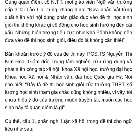
Cùng quan điểm, cô N.T.T, một giáo viên Ngữ văn trường
cấp 3 tại Lào Cai cũng khẳng định: “Đưa nhân vật từng
xuất hiện với nội dung phản giáo dục vào đề thi học sinh
giỏi thì không khác gì cổ động cho học sinh hướng đến cái
xấu. Những hiện tượng tiêu cực như Khá Bảnh không nên
đưa vào đề thi học sinh giỏi, điều đó là không cần thiết”.
Băn khoăn trước ý đồ của đề thi này, PGS.TS Nguyễn Thị
Kim Hoa, Giám đốc Trung tâm nghiên cứu ứng dụng và
phát triển công tác xã hội, khoa Xã hội học, trường đại học
Khoa học Xã hội & Nhân văn, đại học Quốc gia Hà Nội
cho biết: “Đây là đề thi học sinh giỏi của trường THPT, số
lượng học sinh tham gia chắc cũng không nhiều, vì vậy, tôi
chưa hiểu ý đồ của trường muốn truyền tải, muốn các học
sinh bày tỏ quan điểm là gì”.
Cụ thể, câu 1, phần nghị luận xã hội trong đề thi cho ngữ
liệu như sau: