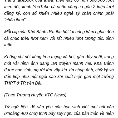
Trang facebook của thanh niên này có hơn 600.000 lượt
theo dõi, kênh YouTube cá nhân cũng có gần 2 triệu lượt
đăng ký, con số khiến nhiều nghệ sỹ chân chính phải
“chào thua”.
Mỗi clip của Khá Bảnh đều thu hút tới hàng trăm nghìn đến
cả chục triệu lượt xem với rất nhiều lượt tương tác, bình
luận.
Không chỉ nổi tiếng trên mạng xã hội, gần đấy nhất, trong
một vài hình ảnh đang lan truyền mạnh mẽ, Khá Bảnh
được học sinh, người lớn vây kín xin chụp ảnh, chữ ký và
đón tiếp như một ngôi sao khi xuất hiện gần một trường
THPT ở TP.Yên Bái.
(Theo Trương Huyền VTC News)
Từ ngữ liệu, đề văn yêu cầu học sinh viết một bài văn
(khoảng 400 chữ) trình bày suy nghĩ của bản thân về hiện