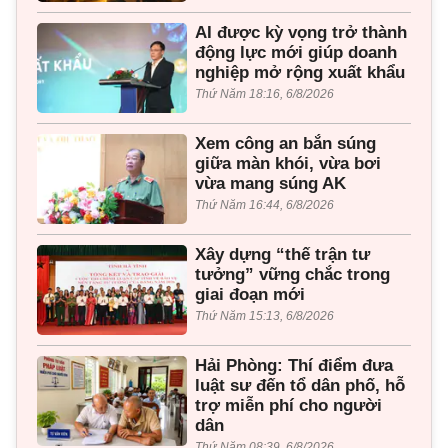
AI được kỳ vọng trở thành
động lực mới giúp doanh
nghiệp mở rộng xuất khẩu
Thứ Năm 18:16, 6/8/2026
Xem công an bắn súng
giữa màn khói, vừa bơi
vừa mang súng AK
Thứ Năm 16:44, 6/8/2026
Xây dựng “thế trận tư
tưởng” vững chắc trong
giai đoạn mới
Thứ Năm 15:13, 6/8/2026
Hải Phòng: Thí điểm đưa
luật sư đến tổ dân phố, hỗ
trợ miễn phí cho người
dân
Thứ Năm 08:39, 6/8/2026