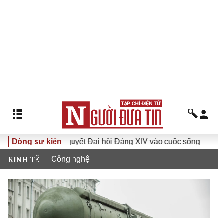
ưa Nghị quyết Đại hội Đảng XIV vào cuộc sống
Dòng sự kiện
Hướng tới 
KINH TẾ
Công nghệ