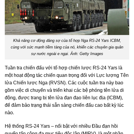
Khả năng cơ động đáng sợ của tổ hợp Nga RS-24 Yars ICBM,
cùng với sức mạnh tiềm tàng của nó, khiến các chuyên gia quân
sự nước ngoài e ngại. Ảnh: Getty Images
Tuần tra chiến đấu với tổ hợp chiến lược RS-24 Yars là
một hoạt động tác chiến quan trọng đối với Lực lượng Tên
lửa Chiến lược Nga (RVSN). Các cuộc tuần tra này bao
gồm việc di chuyển và triển khai các bệ phóng tên lửa di
động, được trang bị tên lửa đạn đạo liên lục địa (ICBM),
để đảm bảo trạng thái sẵn sàng chiến đấu cao bất kỳ lúc
nào.
Hệ thống RS-24 Yars – nổi bật với nhiều Đầu đạn hồi
quyển tấn công đa mục tiêu độc lập (MIRV), là một phần