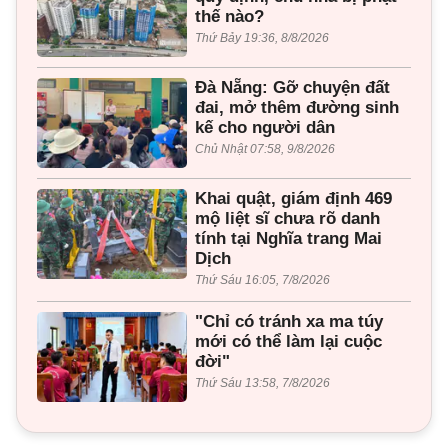
thế nào?
Thứ Bảy 19:36, 8/8/2026
Đà Nẵng: Gỡ chuyện đất
đai, mở thêm đường sinh
kế cho người dân
Chủ Nhật 07:58, 9/8/2026
Khai quật, giám định 469
mộ liệt sĩ chưa rõ danh
tính tại Nghĩa trang Mai
Dịch
Thứ Sáu 16:05, 7/8/2026
"Chỉ có tránh xa ma túy
mới có thể làm lại cuộc
đời"
Thứ Sáu 13:58, 7/8/2026