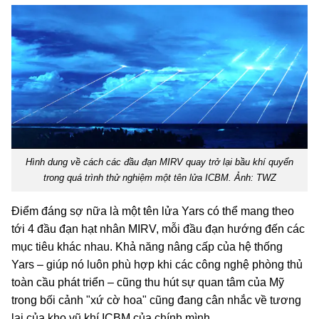
Hình dung về cách các đầu đạn MIRV quay trở lại bầu khí quyển
trong quá trình thử nghiệm một tên lửa ICBM. Ảnh: TWZ
Điểm đáng sợ nữa là một tên lửa Yars có thể mang theo
tới 4 đầu đạn hạt nhân MIRV, mỗi đầu đạn hướng đến các
mục tiêu khác nhau. Khả năng nâng cấp của hệ thống
Yars – giúp nó luôn phù hợp khi các công nghệ phòng thủ
toàn cầu phát triển – cũng thu hút sự quan tâm của Mỹ
trong bối cảnh "xứ cờ hoa" cũng đang cân nhắc về tương
lai của kho vũ khí ICBM của chính mình.