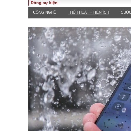
Dòng sự kiện
CÔNG NGHỆ
THỦ THUẬT - TIỆN ÍCH
CUỘC
TOÀN CẢNH
PHÁP 
Tiêu điểm
Dòng ch
luật
Chính sách
Góc nhìn 
Sự kiện
Hồ sơ đi
Đối thoại
Tiếng nó
Thế giới
An ninh 
ĐA CHIỀU
INFOC
Quan điểm