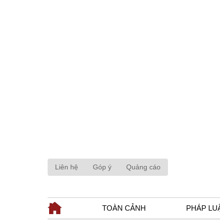
Liên hệ
Góp ý
Quảng cáo
TOÀN CẢNH
PHÁP LU