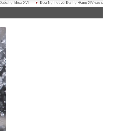
óa XVI
Đưa Nghị quyết Đại hội Đảng XIV vào cuộc sống
Hướng tới Đạ
ĐỜI SỐNG
Gia đình
Sức khỏe
Cần biết
g
Cộng đồng mạng
 – Đô thị