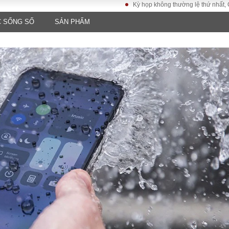
Kỳ họp không thường lệ thứ nhất, Quốc hội kh
 SỐNG SỐ
SẢN PHẨM
LUẬT
KINH TẾ
XÃ HỘI
ảy pháp
Bất động sản
Dân sinh
Tài chính - Ngân
Giáo dục
luật gia
hàng
Văn hoá
ều tra
Kinh tế vĩ mô
Môi trườn
i công dân
Hồ sơ doanh
Giao thông
nghiệp
- Hình sự
Xu hướng thị
trường
Tiêu dùng và dư
luận
Công nghệ
US