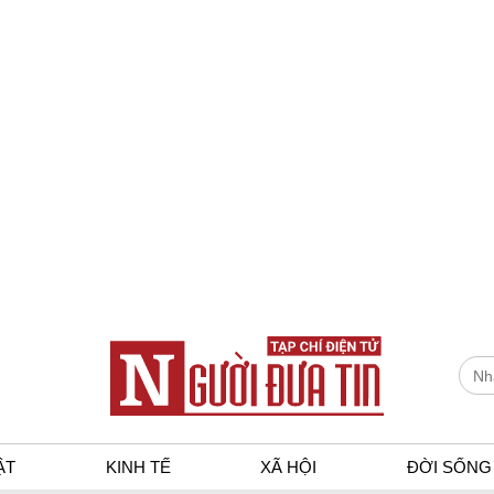
ẬT
KINH TẾ
XÃ HỘI
ĐỜI SỐNG