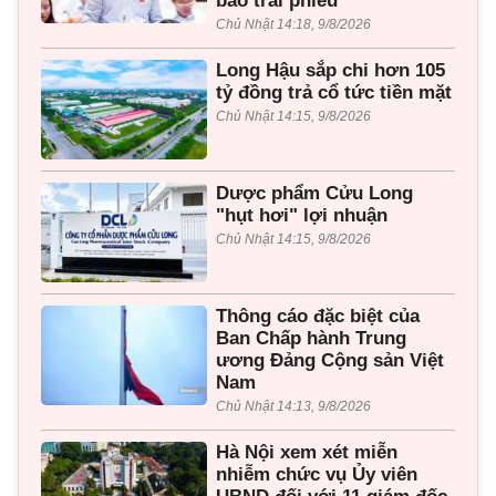
bảo trái phiếu
Chủ Nhật 14:18, 9/8/2026
Long Hậu sắp chi hơn 105
tỷ đồng trả cổ tức tiền mặt
Chủ Nhật 14:15, 9/8/2026
Dược phẩm Cửu Long
"hụt hơi" lợi nhuận
Chủ Nhật 14:15, 9/8/2026
Thông cáo đặc biệt của
Ban Chấp hành Trung
ương Đảng Cộng sản Việt
Nam
Chủ Nhật 14:13, 9/8/2026
Hà Nội xem xét miễn
nhiễm chức vụ Ủy viên