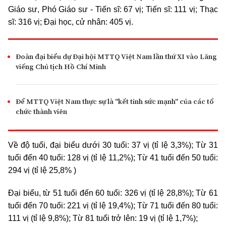
Giáo sư, Phó Giáo sư - Tiến sĩ: 67 vị; Tiến sĩ: 111 vị; Thạc
sĩ: 316 vị; Đại học, cử nhân: 405 vị.
Đoàn đại biểu dự Đại hội MTTQ Việt Nam lần thứ XI vào Lăng
viếng Chủ tịch Hồ Chí Minh
Để MTTQ Việt Nam thực sự là "kết tinh sức mạnh" của các tổ
chức thành viên
Về độ tuổi, đại biểu dưới 30 tuổi: 37 vị (
tỉ lệ
3,3%); Từ 31
tuổi đến 40 tuổi: 128 vị (
tỉ lệ
11,2%); Từ 41 tuổi đến 50 tuổi:
294 vị (
tỉ lệ
25,8% )
Đại biểu, từ 51 tuổi đến 60 tuổi: 326 vị (
tỉ lệ
28,8%); Từ 61
tuổi đến 70 tuổi: 221 vị (
tỉ lệ
19,4%); Từ 71 tuổi đến 80 tuổi:
111 vị (
tỉ lệ
9,8%); Từ 81 tuổi trở lên: 19 vị (
tỉ lệ
1,7%);