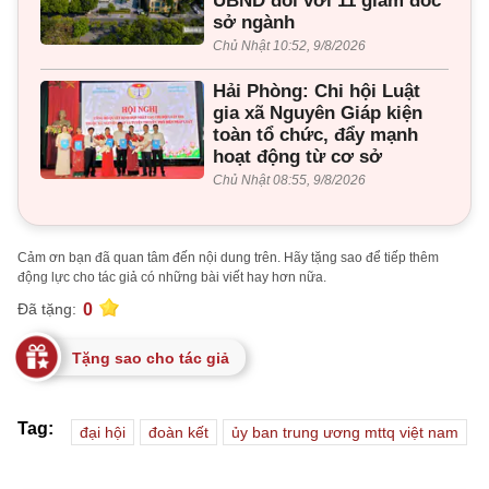
UBND đối với 11 giám đốc
sở ngành
Chủ Nhật 10:52, 9/8/2026
Hải Phòng: Chi hội Luật
gia xã Nguyên Giáp kiện
toàn tổ chức, đẩy mạnh
hoạt động từ cơ sở
Chủ Nhật 08:55, 9/8/2026
Cảm ơn bạn đã quan tâm đến nội dung trên. Hãy tặng sao để tiếp thêm
động lực cho tác giả có những bài viết hay hơn nữa.
0
Đã tặng:
Tặng sao cho tác giả
Tag:
đại hội
đoàn kết
ủy ban trung ương mttq việt nam