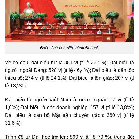
Đoàn Chủ tịch điều hành Đại hội.
Về cơ cấu, đại biểu nữ là 381 vị (
tỉ lệ
33,5%); Đại biểu là
người ngoài Đảng: 528 vị (
tỉ lệ
46,4%); Đại biểu là dân tộc
thiểu số: 274 vị (
tỉ lệ
24,1%); Đại biểu là tôn giáo: 207 vị (
tỉ
lệ
18,2%).
Đại biểu là người Việt Nam ở nước ngoài: 17 vị (
tỉ lệ
1,6%); Đại biểu là các doanh nghiệp: 157 vị (
tỉ lệ
13,8%);
Đại biểu là cán bộ Mặt trận chuyên trách: 360 vị (
tỉ lệ
31,6%);
Trình độ từ Đại học trở lên: 899 vị (
tỉ lệ
79 %), trong đó: