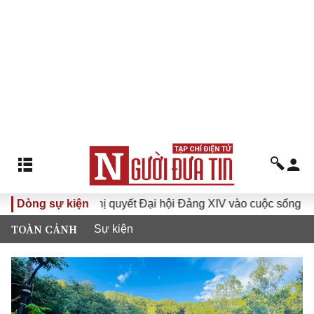
Đưa Nghị quyết Đại hội Đảng XIV vào cuộc sống
Dòng sự kiện
Hướng
TOÀN CẢNH
Sự kiện