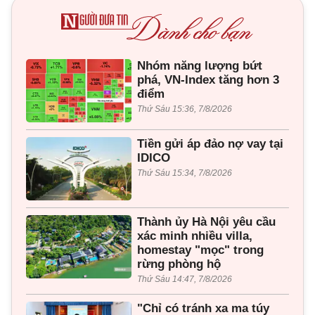
Nhóm năng lượng bứt
phá, VN-Index tăng hơn 3
điểm
Thứ Sáu 15:36, 7/8/2026
Tiền gửi áp đảo nợ vay tại
IDICO
Thứ Sáu 15:34, 7/8/2026
Thành ủy Hà Nội yêu cầu
xác minh nhiều villa,
homestay "mọc" trong
rừng phòng hộ
Thứ Sáu 14:47, 7/8/2026
"Chỉ có tránh xa ma túy