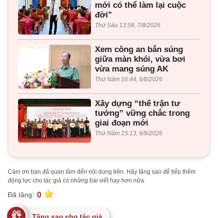
mới có thể làm lại cuộc
đời"
Thứ Sáu 13:58, 7/8/2026
Xem công an bắn súng
giữa màn khói, vừa bơi
vừa mang súng AK
Thứ Năm 16:44, 6/8/2026
Xây dựng “thế trận tư
tưởng” vững chắc trong
giai đoạn mới
Thứ Năm 15:13, 6/8/2026
Cảm ơn bạn đã quan tâm đến nội dung trên. Hãy tặng sao để tiếp thêm
động lực cho tác giả có những bài viết hay hơn nữa.
0
Đã tặng:
Tặng sao cho tác giả