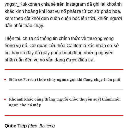
yngstr_Kukkonen chia sẻ trên Instagram đã ghi lại khoảnh
khắc kinh hoàng khi loạt vụ nổ phát ra từ cơ sở pháo hoa,
kèm theo cột khói đen cuồn cuộn bốc lên trời, khiến người
dân phải tháo chạy.
Hiện tại, chưa có thông tin chính thức về thương vong
trong vụ nổ. Cơ quan cứu hỏa California xác nhận cơ sở
bị cháy có đầy đủ giấy phép hoạt động nhưng nguyên
nhân dẫn đến vụ nổ vẫn đang được điều tra.
Siêu xe Ferrari bốc cháy ngùn ngụt khi đang chạy trên phố
Khoảnh khắc căng thẳng, người chèo thuyền suýt thành mồi
ngon cho cá mập
(theo Reuters)
Quốc Tiệp