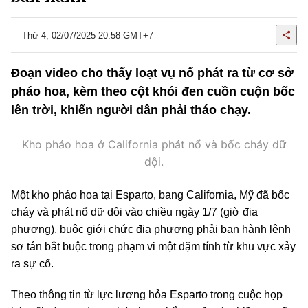
Thứ 4, 02/07/2025 20:58 GMT+7
Đoạn video cho thấy loạt vụ nổ phát ra từ cơ sở
pháo hoa, kèm theo cột khói đen cuồn cuộn bốc
lên trời, khiến người dân phải tháo chạy.
Kho pháo hoa ở California phát nổ và bốc cháy dữ
dội.
Một kho pháo hoa tại Esparto, bang California, Mỹ đã bốc
cháy và phát nổ dữ dội vào chiều ngày 1/7 (giờ địa
phương), buộc giới chức địa phương phải ban hành lệnh
sơ tán bắt buộc trong phạm vi một dặm tính từ khu vực xảy
ra sự cố.
Theo thông tin từ lực lượng hỏa Esparto trong cuộc họp