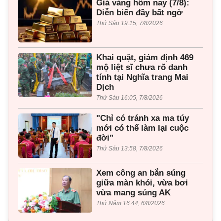
Giá vàng hôm nay (7/8):
Diễn biến đầy bất ngờ
Thứ Sáu 19:15, 7/8/2026
Khai quật, giám định 469
mộ liệt sĩ chưa rõ danh
tính tại Nghĩa trang Mai
Dịch
Thứ Sáu 16:05, 7/8/2026
"Chỉ có tránh xa ma túy
mới có thể làm lại cuộc
đời"
Thứ Sáu 13:58, 7/8/2026
Xem công an bắn súng
giữa màn khói, vừa bơi
vừa mang súng AK
Thứ Năm 16:44, 6/8/2026