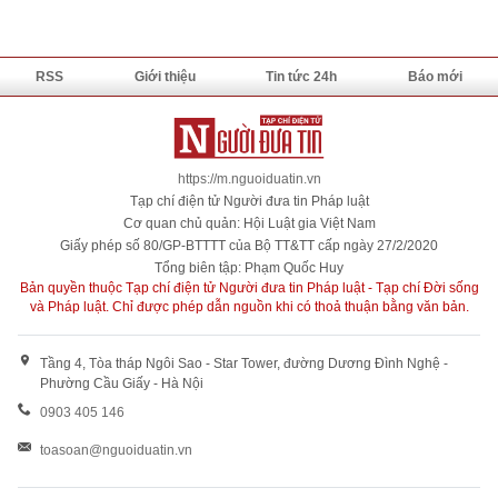
RSS
Giới thiệu
Tin tức 24h
Báo mới
https://m.nguoiduatin.vn
Tạp chí điện tử Người đưa tin Pháp luật
Cơ quan chủ quản: Hội Luật gia Việt Nam
Giấy phép số 80/GP-BTTTT của Bộ TT&TT cấp ngày 27/2/2020
Tổng biên tập: Phạm Quốc Huy
Bản quyền thuộc Tạp chí điện tử Người đưa tin Pháp luật - Tạp chí Đời sống
và Pháp luật. Chỉ được phép dẫn nguồn khi có thoả thuận bằng văn bản.
Tầng 4, Tòa tháp Ngôi Sao - Star Tower, đường Dương Đình Nghệ -
Phường Cầu Giấy - Hà Nội
0903 405 146
toasoan@nguoiduatin.vn