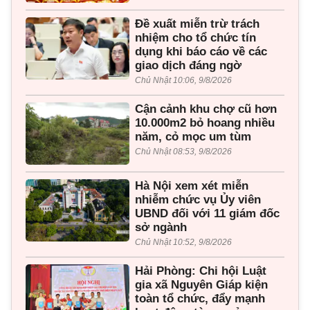
Đề xuất miễn trừ trách
nhiệm cho tổ chức tín
dụng khi báo cáo về các
giao dịch đáng ngờ
Chủ Nhật 10:06, 9/8/2026
Cận cảnh khu chợ cũ hơn
10.000m2 bỏ hoang nhiều
năm, cỏ mọc um tùm
Chủ Nhật 08:53, 9/8/2026
Hà Nội xem xét miễn
nhiễm chức vụ Ủy viên
UBND đối với 11 giám đốc
sở ngành
Chủ Nhật 10:52, 9/8/2026
Hải Phòng: Chi hội Luật
gia xã Nguyên Giáp kiện
toàn tổ chức, đẩy mạnh