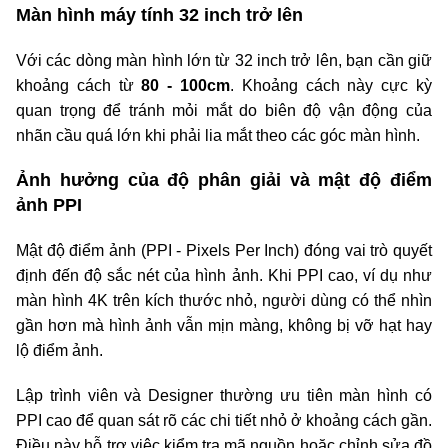
Màn hình máy tính 32 inch trở lên
Với các dòng
màn hình lớn từ 32 inch trở lên, bạn cần giữ
khoảng cách từ
80 - 100cm
. Khoảng cách này cực kỳ
quan trọng để tránh mỏi mắt do biên độ vận động của
nhãn cầu quá lớn khi phải lia mắt theo các góc màn hình.
Ảnh hưởng của độ phân giải và mật độ điểm
ảnh PPI
Mật độ điểm ảnh (PPI - Pixels Per Inch) đóng vai trò quyết
định đến độ sắc nét của hình ảnh. Khi PPI cao, ví dụ như
màn hình 4K trên kích thước nhỏ, người dùng có thể nhìn
gần hơn mà hình ảnh vẫn mịn màng, không bị vỡ hạt hay
lộ điểm ảnh.
Lập trình viên và Designer thường ưu tiên màn hình có
PPI cao để quan sát rõ các chi tiết nhỏ ở khoảng cách gần.
Điều này hỗ trợ việc kiểm tra mã nguồn hoặc chỉnh sửa đồ