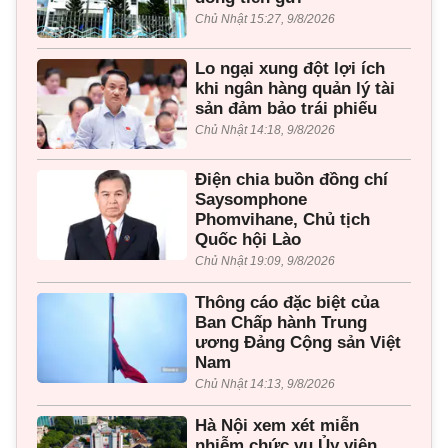
Chủ Nhật 15:27, 9/8/2026
Lo ngại xung đột lợi ích
khi ngân hàng quản lý tài
sản đảm bảo trái phiếu
Chủ Nhật 14:18, 9/8/2026
Điện chia buồn đồng chí
Saysomphone
Phomvihane, Chủ tịch
Quốc hội Lào
Chủ Nhật 19:09, 9/8/2026
Thông cáo đặc biệt của
Ban Chấp hành Trung
ương Đảng Cộng sản Việt
Nam
Chủ Nhật 14:13, 9/8/2026
Hà Nội xem xét miễn
nhiễm chức vụ Ủy viên