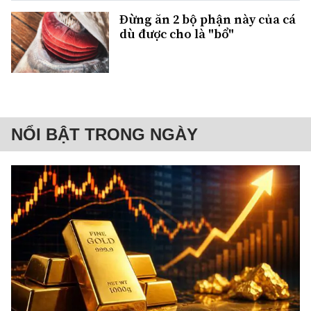
Đừng ăn 2 bộ phận này của cá
dù được cho là "bổ"
NỔI BẬT TRONG NGÀY