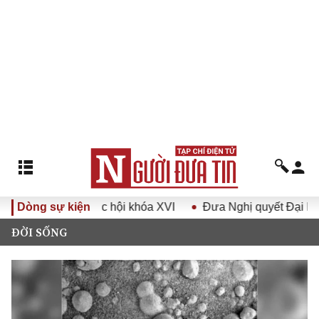
thứ nhất, Quốc hội khóa XVI
Dòng sự kiện
Đưa Nghị quyết Đại hội Đảng
ĐỜI SỐNG