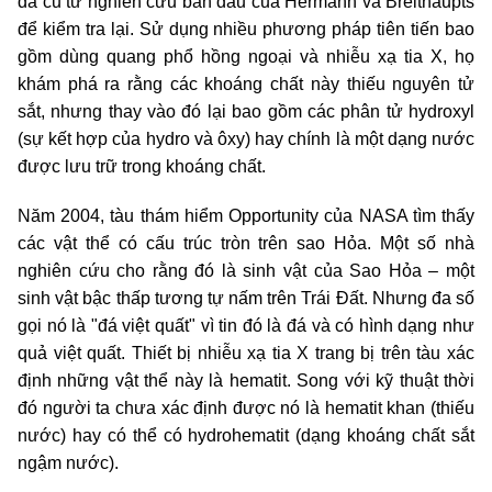
đá cũ từ nghiên cứu ban đầu của Hermann và Breithaupts
để kiểm tra lại. Sử dụng nhiều phương pháp tiên tiến bao
gồm dùng quang phổ hồng ngoại và nhiễu xạ tia X, họ
khám phá ra rằng các khoáng chất này thiếu nguyên tử
sắt, nhưng thay vào đó lại bao gồm các phân tử hydroxyl
(sự kết hợp của hydro và ôxy) hay chính là một dạng nước
được lưu trữ trong khoáng chất.
Năm 2004, tàu thám hiểm Opportunity của NASA tìm thấy
các vật thể có cấu trúc tròn trên sao Hỏa. Một số nhà
nghiên cứu cho rằng đó là sinh vật của Sao Hỏa – một
sinh vật bậc thấp tương tự nấm trên Trái Đất. Nhưng đa số
gọi nó là "đá việt quất" vì tin đó là đá và có hình dạng như
quả việt quất. Thiết bị nhiễu xạ tia X trang bị trên tàu xác
định những vật thể này là hematit. Song với kỹ thuật thời
đó người ta chưa xác định được nó là hematit khan (thiếu
nước) hay có thể có hydrohematit (dạng khoáng chất sắt
ngậm nước).