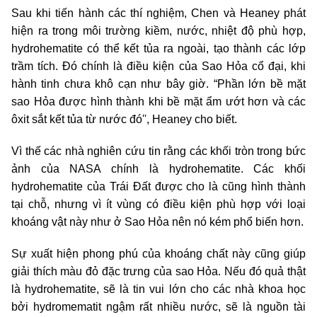
Sau khi tiến hành các thí nghiệm, Chen và Heaney phát
hiện ra trong môi trường kiềm, nước, nhiệt độ phù hợp,
hydrohematite có thể kết tủa ra ngoài, tạo thành các lớp
trầm tích. Đó chính là điều kiện của Sao Hỏa cổ đại, khi
hành tinh chưa khô cạn như bây giờ. “Phần lớn bề mặt
sao Hỏa được hình thành khi bề mặt ẩm ướt hơn và các
ôxit sắt kết tủa từ nước đó'', Heaney cho biết.
Vì thế các nhà nghiên cứu tin rằng các khối tròn trong bức
ảnh của NASA chính là hydrohematite. Các khối
hydrohematite của Trái Đất được cho là cũng hình thành
tại chỗ, nhưng vì ít vùng có điều kiện phù hợp với loại
khoáng vật này như ở Sao Hỏa nên nó kém phổ biến hơn.
Sự xuất hiện phong phú của khoáng chất này cũng giúp
giải thích màu đỏ đặc trưng của sao Hỏa. Nếu đó quả thật
là hydrohematite, sẽ là tin vui lớn cho các nhà khoa học
bởi hydromematit ngậm rất nhiều nước, sẽ là nguồn tài