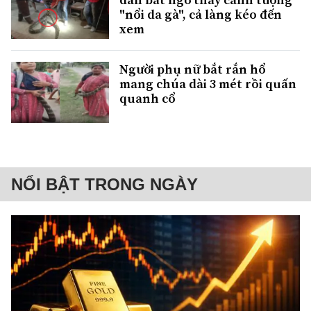
"nổi da gà", cả làng kéo đến
xem
Người phụ nữ bắt rắn hổ
mang chúa dài 3 mét rồi quấn
quanh cổ
NỔI BẬT TRONG NGÀY