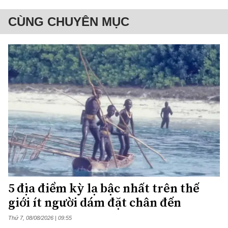
CÙNG CHUYÊN MỤC
5 địa điểm kỳ lạ bậc nhất trên thế
giới ít người dám đặt chân đến
Thứ 7, 08/08/2026 | 09:55