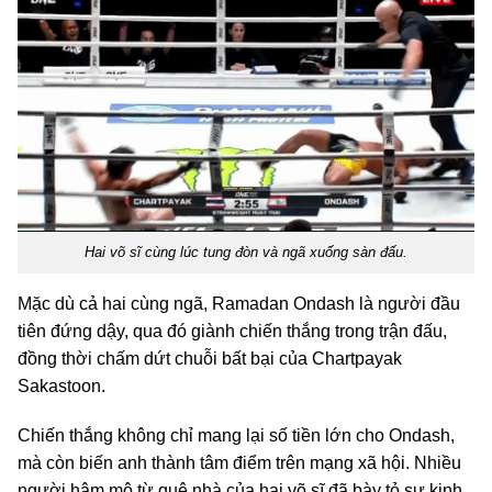
Hai võ sĩ cùng lúc tung đòn và ngã xuống sàn đấu.
Mặc dù cả hai cùng ngã, Ramadan Ondash là người đầu
tiên đứng dậy, qua đó giành chiến thắng trong trận đấu,
đồng thời chấm dứt chuỗi bất bại của Chartpayak
Sakastoon.
Chiến thắng không chỉ mang lại số tiền lớn cho Ondash,
mà còn biến anh thành tâm điểm trên mạng xã hội. Nhiều
người hâm mộ từ quê nhà của hai võ sĩ đã bày tỏ sự kinh