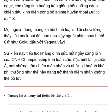
ngạc, cho rằng tình huống trên giống hệt những cảnh
Dragon
chiến đấu kinh điển trong bộ anime huyền thoại
Ball Z.
Một người dùng mạng xã hội bình luận: "Tôi chưa từng
thấy cú knock-out đôi nào như vậy ngoài phim hoạt hình!
Cứ như Goku đấu với Vegeta vậy!".
Sự kiện này tiếp tục khẳng định sức hút ngày càng lớn
của ONE Championship trên toàn cầu, đặc biệt là tại châu
Á, nơi những trận chiến mãn nhãn và những khoảnh khắc
phi thường như thế này đang trở thành điểm nhấn không
thể bỏ lỡ.
Tương lai Antony tại Betis bế tắc vì tiền