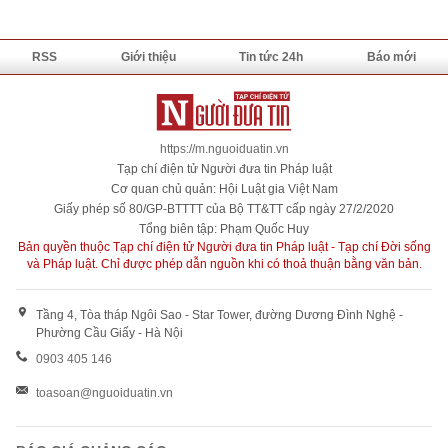
RSS
Giới thiệu
Tin tức 24h
Báo mới
https://m.nguoiduatin.vn
Tạp chí điện tử Người đưa tin Pháp luật
Cơ quan chủ quản: Hội Luật gia Việt Nam
Giấy phép số 80/GP-BTTTT của Bộ TT&TT cấp ngày 27/2/2020
Tổng biên tập: Phạm Quốc Huy
Bản quyền thuộc Tạp chí điện tử Người đưa tin Pháp luật - Tạp chí Đời sống
và Pháp luật. Chỉ được phép dẫn nguồn khi có thoả thuận bằng văn bản.
Tầng 4, Tòa tháp Ngôi Sao - Star Tower, đường Dương Đình Nghệ -
Phường Cầu Giấy - Hà Nội
0903 405 146
toasoan@nguoiduatin.vn