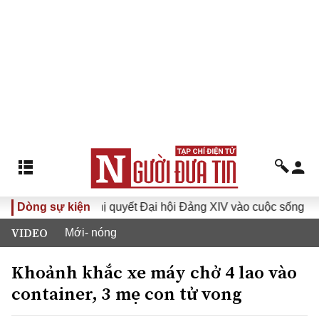
I
Dòng sự kiện
Đưa Nghị quyết Đại hội Đảng XIV vào cuộc sống
Hư
VIDEO
Mới- nóng
Khoảnh khắc xe máy chở 4 lao vào
container, 3 mẹ con tử vong