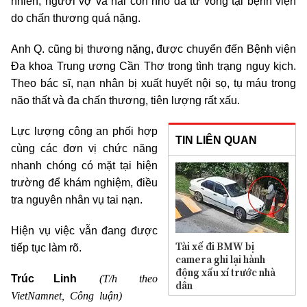
nhiên, người vợ và hai con nhỏ đã tử vong tại bệnh viện
do chấn thương quá nặng.
Anh Q. cũng bị thương nặng, được chuyển đến Bệnh viện
Đa khoa Trung ương Cần Thơ trong tình trạng nguy kịch.
Theo bác sĩ, nạn nhân bị xuất huyết nội sọ, tụ máu trong
não thất và đa chấn thương, tiên lượng rất xấu.
Lực lượng công an phối hợp
TIN LIÊN QUAN
cùng các đơn vị chức năng
nhanh chóng có mặt tại hiện
trường để khám nghiệm, điều
tra nguyên nhân vụ tai nạn.
Hiện vụ việc vẫn đang được
Tài xế đi BMW bị
tiếp tục làm rõ.
camera ghi lại hành
động xấu xí trước nhà
(T/h theo
Trúc Linh
dân
VietNamnet, Công luận)