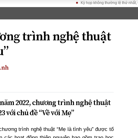
Kỳ họp không thường lệ thứ nhất, Quốc hội
LUẬT
KINH TẾ
XÃ HỘI
ảy pháp
Bất động sản
Dân sinh
ơng trình nghệ thuật
Tài chính - Ngân
Giáo dục
luật gia
hàng
Văn hoá
u”
ều tra
Kinh tế vĩ mô
Môi trườn
i công dân
Hồ sơ doanh
Giao thông
nghiệp
Anh
- Hình sự
Xu hướng thị
trường
Tiêu dùng và dư
luận
 năm 2022, chương trình nghệ thuật
Công nghệ
3 với chủ đề “Về với Mẹ”
US
chương trình nghệ thuật “Mẹ là tình yêu” được tổ
các hoạt động thiện nguyện bao gồm trao học