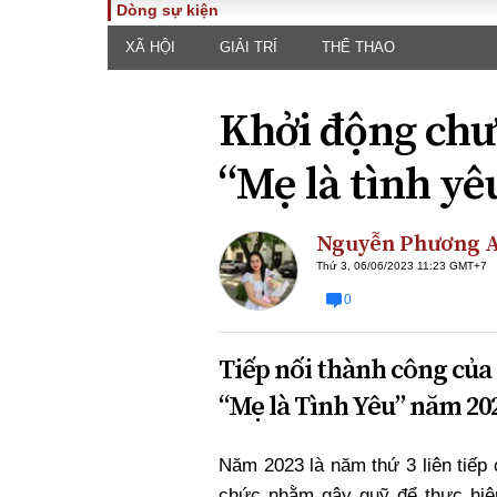
Dòng sự kiện
XÃ HỘI
GIẢI TRÍ
THỂ THAO
TOÀN CẢNH
PHÁP 
Tiêu điểm
Dòng ch
Khởi động chư
luật
Chính sách
Góc nhìn 
Sự kiện
“Mẹ là tình yê
Hồ sơ đi
Đối thoại
Tiếng nó
Thế giới
Nguyễn Phương 
An ninh 
Thứ 3, 06/06/2023 11:23 GMT+7
0
Tiếp nối thành công của
“Mẹ là Tình Yêu” năm 202
ĐA CHIỀU
INFOC
Năm 2023 là năm thứ 3 liên tiếp 
Quan điểm
chức nhằm gây quỹ để thực hiện 