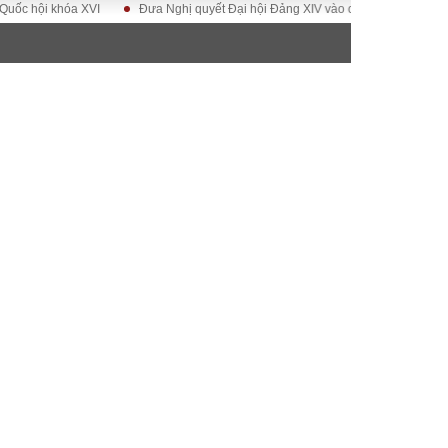
 khóa XVI
Đưa Nghị quyết Đại hội Đảng XIV vào cuộc sống
Hướng tới 
ĐỜI SỐNG
Gia đình
Sức khỏe
Cần biết
g
Cộng đồng mạng
 – Đô thị