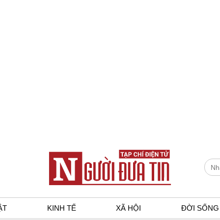
ẬT
KINH TẾ
XÃ HỘI
ĐỜI SỐNG