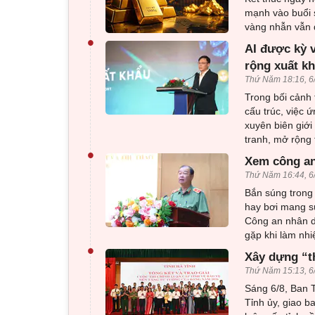
mạnh vào buổi 
vàng nhẫn vẫn d
•
AI được kỳ 
rộng xuất k
Thứ Năm 18:16, 6
Trong bối cảnh 
cấu trúc, việc 
xuyên biên giới
tranh, mở rộng 
•
Xem công an
Thứ Năm 16:44, 6
Bắn súng trong 
hay bơi mang sú
Công an nhân d
gặp khi làm nhi
•
Xây dựng “t
Thứ Năm 15:13, 6
Sáng 6/8, Ban T
Tỉnh ủy, giao b