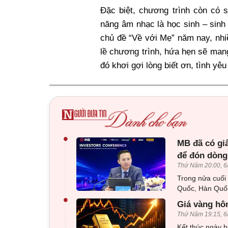
Đặc biệt, chương trình còn có 
năng âm nhạc là học sinh – sinh
chủ đề “Về với Mẹ” năm nay, nh
lề chương trình, hứa hẹn sẽ man
đó khơi gợi lòng biết ơn, tình 
•
MB đã có gi
để đón dòng
Thứ Năm 20:00, 6
Trong nửa cuối
Quốc, Hàn Quốc
•
Giá vàng hôm
Thứ Năm 19:15, 6
Kết thúc ngày h