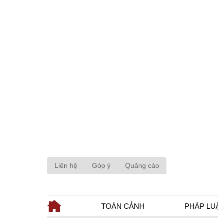
Liên hệ
Góp ý
Quảng cáo
TOÀN CẢNH
PHÁP LU