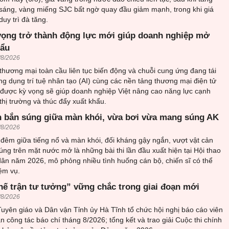
sáng, vàng miếng SJC bất ngờ quay đầu giảm mạnh, trong khi giá
uy trì đà tăng.
vọng trở thành động lực mới giúp doanh nghiệp mở
hẩu
/8/2026
thương mại toàn cầu liên tục biến động và chuỗi cung ứng đang tái
ứng dụng trí tuệ nhân tạo (AI) cùng các nền tảng thương mại điện tử
 được kỳ vọng sẽ giúp doanh nghiệp Việt nâng cao năng lực cạnh
thị trường và thúc đẩy xuất khẩu.
 bắn súng giữa màn khói, vừa bơi vừa mang súng AK
/8/2026
đêm giữa tiếng nổ và màn khói, đối kháng gậy ngắn, vượt vật cản
ng trên mặt nước mở là những bài thi lần đầu xuất hiện tại Hội thao
ân năm 2026, mô phỏng nhiều tình huống cán bộ, chiến sĩ có thể
ệm vụ.
hế trận tư tưởng” vững chắc trong giai đoạn mới
/8/2026
uyên giáo và Dân vận Tỉnh ủy Hà Tĩnh tổ chức hội nghị báo cáo viên
an công tác báo chí tháng 8/2026; tổng kết và trao giải Cuộc thi chính