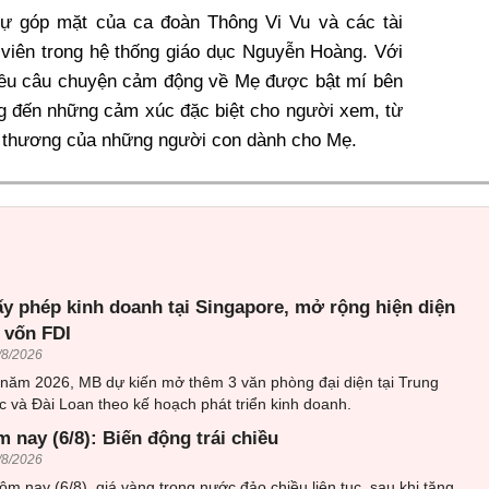
sự góp mặt của ca đoàn Thông Vi Vu và các tài
 viên trong hệ thống giáo dục Nguyễn Hoàng. Với
iều câu chuyện cảm động về Mẹ được bật mí bên
g đến những cảm xúc đặc biệt cho người xem, từ
yêu thương của những người con dành cho Mẹ
.
ấy phép kinh doanh tại Singapore, mở rộng hiện diện
 vốn FDI
/8/2026
 năm 2026, MB dự kiến mở thêm 3 văn phòng đại diện tại Trung
 và Đài Loan theo kế hoạch phát triển kinh doanh.
 nay (6/8): Biến động trái chiều
/8/2026
ôm nay (6/8), giá vàng trong nước đảo chiều liên tục, sau khi tăng