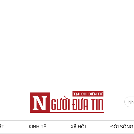
ẬT
KINH TẾ
XÃ HỘI
ĐỜI SỐNG