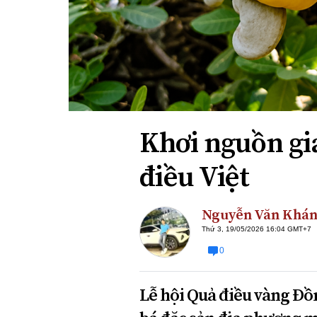
Xi nhan Trái Phải
Bạn đọc viết
Khơi nguồn giá
điều Việt
Nguyễn Văn Khá
Thứ 3, 19/05/2026 16:04 GMT+7
0
Lễ hội Quả điều vàng Đồ