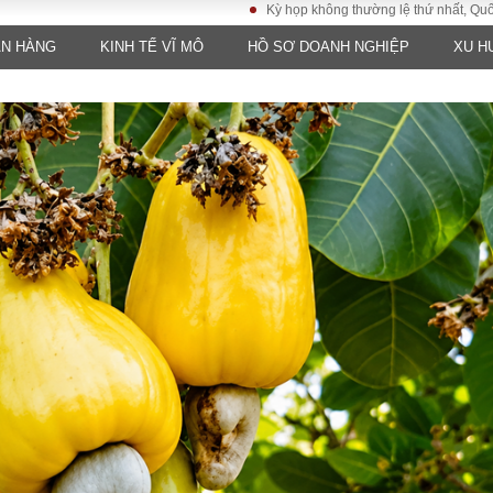
Kỳ họp không thường lệ thứ nhất, Quốc hội khóa
ÂN HÀNG
KINH TẾ VĨ MÔ
HỒ SƠ DOANH NGHIỆP
XU H
LUẬT
KINH TẾ
XÃ HỘI
ảy pháp
Bất động sản
Dân sinh
Tài chính - Ngân
Giáo dục
luật gia
hàng
Văn hoá
ều tra
Kinh tế vĩ mô
Môi trườn
i công dân
Hồ sơ doanh
Giao thông
nghiệp
- Hình sự
Xu hướng thị
trường
Tiêu dùng và dư
luận
Công nghệ
US