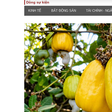
Dòng sự kiện
KINH TẾ
BẤT ĐỘNG SẢN
TÀI CHÍNH - NG
TOÀN CẢNH
PHÁP 
Tiêu điểm
Dòng ch
luật
Chính sách
Góc nhìn 
Sự kiện
Hồ sơ đi
Đối thoại
Tiếng nó
Thế giới
An ninh 
ĐA CHIỀU
INFOC
Quan điểm