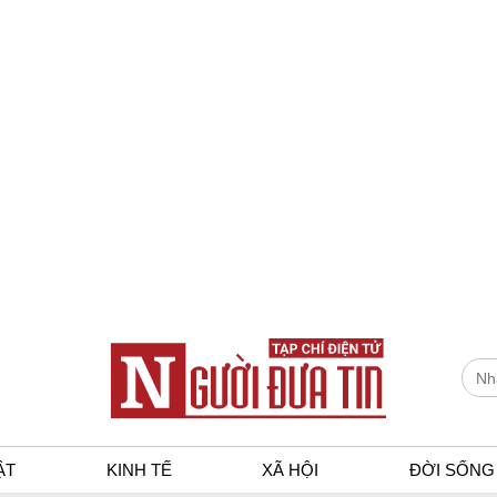
ẬT
KINH TẾ
XÃ HỘI
ĐỜI SỐNG