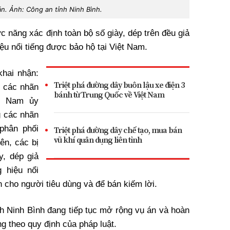
án. Ảnh: Công an tỉnh Ninh Bình.
c năng xác định toàn bộ số giày, dép trên đều giả
u nổi tiếng được bảo hộ tại Việt Nam.
hai nhận:
Triệt phá đường dây buôn lậu xe điện 3
 các nhãn
bánh từ Trung Quốc về Việt Nam
ệt Nam ủy
g các nhãn
phân phối
Triệt phá đường dây chế tạo, mua bán
vũ khí quân dụng liên tỉnh
ên, các bị
y, dép giả
 hiệu nổi
n cho người tiêu dùng và để bán kiếm lời.
 Ninh Bình đang tiếp tục mở rộng vụ án và hoàn
g theo quy định của pháp luật.