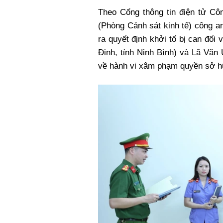
Xi nhan Trái Phải
Theo Cổng thông tin điện tử Cô
Bạn đọc viết
(Phòng Cảnh sát kinh tế) công an
ra quyết định khởi tố bị can đố
Định, tỉnh Ninh Bình) và Lã Văn
về hành vi xâm phạm quyền sở h