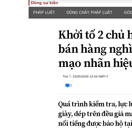
Dòng sự kiện
PHÁP LUẬT
DÒNG CHẢY PHÁP LUẬT
GÓC
TOÀN CẢNH
PHÁP 
Tiêu điểm
Dòng ch
Khởi tố 2 chủ
luật
Chính sách
Góc nhìn 
Sự kiện
bán hàng nghìn
Hồ sơ đi
Đối thoại
Tiếng nó
mạo nhãn hiệu
Thế giới
An ninh 
Thứ 7, 23/05/2026 12:04 GMT+7
0
Quá trình kiểm tra, lực 
giày, dép trên đều giả 
ĐA CHIỀU
INFOC
nổi tiếng được bảo hộ tạ
Quan điểm