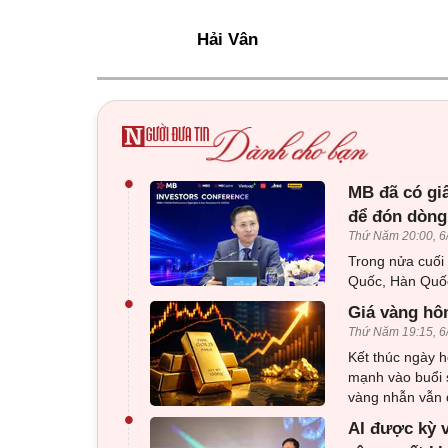
Hải Vân
•
MB đã có gi
để đón dòng
Thứ Năm 20:00, 6
Trong nửa cuối
Quốc, Hàn Quốc
•
Giá vàng hôm
Thứ Năm 19:15, 6
Kết thúc ngày h
mạnh vào buổi 
vàng nhẫn vẫn d
•
AI được kỳ 