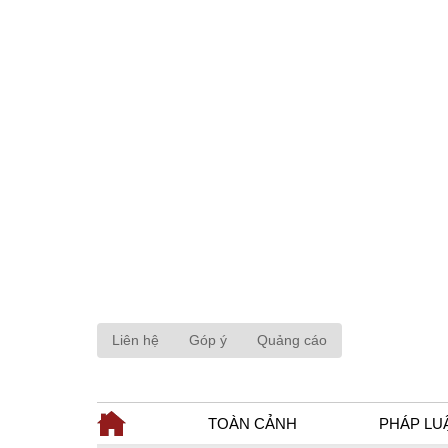
Liên hệ
Góp ý
Quảng cáo
TOÀN CẢNH
PHÁP LU