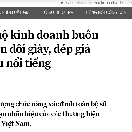
Kỳ họp không thường lệ thứ nhất, Quốc hội khóa XV
 NHÌN LUẬT GIA
HỒ SƠ ĐIỀU TRA
TIẾNG NÓI CÔNG DÂN
LUẬT
KINH TẾ
XÃ HỘI
ảy pháp
Bất động sản
Dân sinh
 hộ kinh doanh buôn
Tài chính - Ngân
Giáo dục
luật gia
hàng
Văn hoá
 đôi giày, dép giả
ều tra
Kinh tế vĩ mô
Môi trườn
i công dân
Hồ sơ doanh
 nổi tiếng
Giao thông
nghiệp
- Hình sự
Xu hướng thị
trường
Tiêu dùng và dư
luận
Công nghệ
lượng chức năng xác định toàn bộ số
mạo nhãn hiệu của các thương hiệu
US
i Việt Nam.