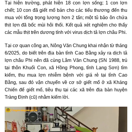
Tại hiện trường, phát hiện 18 con lợn sống; 1 con lợn
chết; 10 con đã giết mổ bán cho các tiểu thương đến thu
mua với tổng trọng lượng hơn 2 tấn; một tủ bảo ôn chứa
thịt lợn đã bốc mùi hôi thối. Kết quả xét nghiệm cho thấy
các mẫu thịt trên dương tính với virus dịch tả lợn châu Phi.
Tại cơ quan công an, Nông Văn Chung khai nhận từ tháng
6/2025, do biết trên địa bàn tỉnh Cao Bằng xảy ra dịch tả
lợn châu Phi nên đã cùng Lâm Văn Chung (SN 1988, trú
tại thôn Khuổi Con, xã Hồng Phong, tỉnh Lạng Sơn) tìm
kiếm, thu mua lợn nhiễm bệnh với giá rẻ tại tỉnh Cao
Bằng, sau đó vận chuyển về cơ sở giết mổ ở xã Kháng
Chiến để giết mổ, tiêu thụ tại các xã trên địa bàn huyện
Tràng Định (cũ) nhằm kiếm lời.