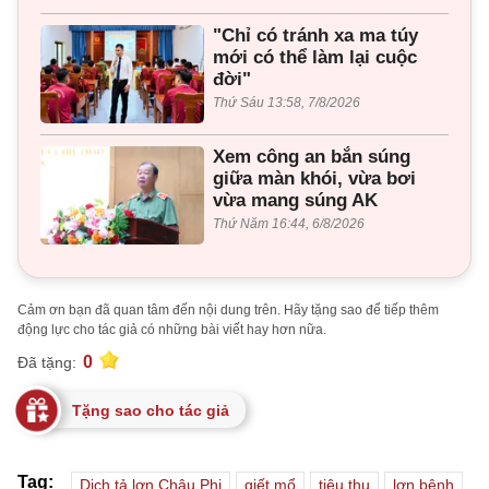
"Chỉ có tránh xa ma túy
mới có thể làm lại cuộc
đời"
Thứ Sáu 13:58, 7/8/2026
Xem công an bắn súng
giữa màn khói, vừa bơi
vừa mang súng AK
Thứ Năm 16:44, 6/8/2026
Cảm ơn bạn đã quan tâm đến nội dung trên. Hãy tặng sao để tiếp thêm
động lực cho tác giả có những bài viết hay hơn nữa.
0
Đã tặng:
Tặng sao cho tác giả
Tag:
Dịch tả lợn Châu Phi
giết mổ
tiêu thụ
lợn bệnh