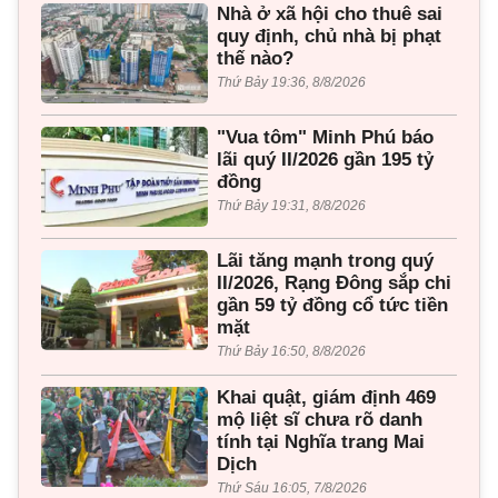
Nhà ở xã hội cho thuê sai
quy định, chủ nhà bị phạt
thế nào?
Thứ Bảy 19:36, 8/8/2026
"Vua tôm" Minh Phú báo
lãi quý II/2026 gần 195 tỷ
đồng
Thứ Bảy 19:31, 8/8/2026
Lãi tăng mạnh trong quý
II/2026, Rạng Đông sắp chi
gần 59 tỷ đồng cổ tức tiền
mặt
Thứ Bảy 16:50, 8/8/2026
Khai quật, giám định 469
mộ liệt sĩ chưa rõ danh
tính tại Nghĩa trang Mai
Dịch
Thứ Sáu 16:05, 7/8/2026