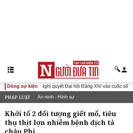
VI
Dòng sự kiện
Đưa Nghị quyết Đại hội Đảng XIV vào cuộc sống
H
PHÁP LUẬT
An ninh - Hình sự
Khởi tố 2 đối tượng giết mổ, tiêu
thụ thịt lợn nhiễm bệnh dịch tả
châu Phi