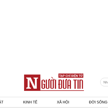
ẬT
KINH TẾ
XÃ HỘI
ĐỜI SỐNG