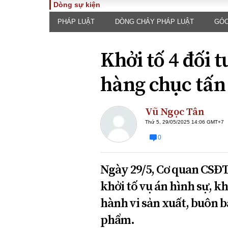
Dòng sự kiện
PHÁP LUẬT
DÒNG CHẢY PHÁP LUẬT
GÓC
TOÀN CẢNH
PHÁP 
Tiêu điểm
Dòng ch
Khởi tố 4 đối 
luật
Chính sách
Góc nhìn 
Sự kiện
hàng chục tấn 
Hồ sơ đi
Đối thoại
Tiếng nó
Thế giới
Vũ Ngọc Tân
An ninh 
Thứ 5, 29/05/2025 14:06 GMT+7
0
Ngày 29/5, Cơ quan CSĐT
khởi tố vụ án hình sự, khở
hành vi sản xuất, buôn b
ĐA CHIỀU
INFOC
phẩm.
Quan điểm