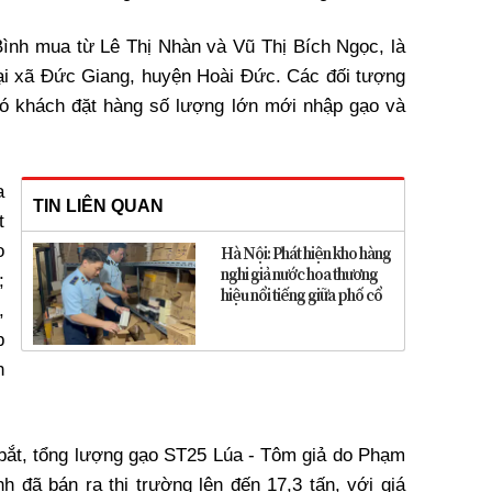
ình mua từ Lê Thị Nhàn và Vũ Thị Bích Ngọc, là
ại xã Đức Giang, huyện Hoài Đức. Các đối tượng
 có khách đặt hàng số lượng lớn mới nhập gạo và
a
TIN LIÊN QUAN
t
o
Hà Nội: Phát hiện kho hàng
nghi giả nước hoa thương
;
hiệu nổi tiếng giữa phố cổ
,
p
n
 bắt, tổng lượng gạo ST25 Lúa - Tôm giả do Phạm
h đã bán ra thị trường lên đến 17,3 tấn, với giá