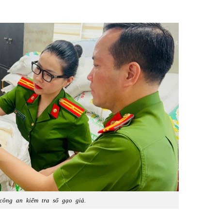
ông an kiểm tra số gạo giả.