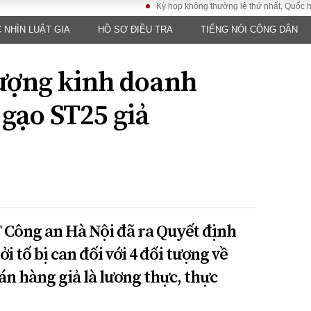
Kỳ họp không thường lệ thứ nhất, Quốc hội khóa 
 NHÌN LUẬT GIA
HỒ SƠ ĐIỀU TRA
TIẾNG NÓI CÔNG DÂN
LUẬT
KINH TẾ
XÃ HỘI
ảy pháp
Bất động sản
Dân sinh
tượng kinh doanh
Tài chính - Ngân
Giáo dục
luật gia
hàng
Văn hoá
gạo ST25 giả
ều tra
Kinh tế vĩ mô
Môi trườn
i công dân
Hồ sơ doanh
Giao thông
nghiệp
- Hình sự
Xu hướng thị
trường
Tiêu dùng và dư
luận
 Công an Hà Nội đã ra Quyết định
Công nghệ
i tố bị can đối với 4 đối tượng về
án hàng giả là lương thực, thực
US