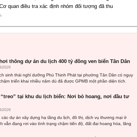
. Cơ quan điều tra xác định nhóm đối tượng đã thu
.
hơi thông dự án du lịch 400 tỷ đồng ven biển Tân Dân
8/2026
ịch sinh thái nghỉ dưỡng Phú Thịnh Phát tại phường Tân Dân có nguy
 chậm triển khai nhiều năm dù đã được GPMB một phần diện tích.
“treo” tại khu du lịch biển: Nơi bỏ hoang, nơi đầu tư
8/2026
các dự án xây dựng hạ tầng du lịch, đô thị, dịch vụ thương mại ở
 vẫn đang rơi vào tình trạng chậm tiến độ, đất đai hoang hóa, lãng