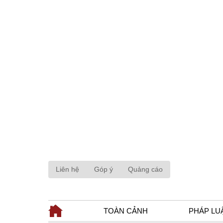
Liên hệ
Góp ý
Quảng cáo
TOÀN CẢNH
PHÁP LU