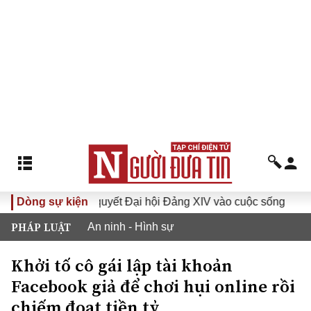
Đưa Nghị quyết Đại hội Đảng XIV vào cuộc sống
Dòng sự kiện
Hướng 
PHÁP LUẬT
An ninh - Hình sự
Khởi tố cô gái lập tài khoản
Facebook giả để chơi hụi online rồi
chiếm đoạt tiền tỷ