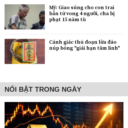
Mỹ: Giao súng cho con trai
bắn tử vong 4 người, cha bị
phạt 15 năm tù
Cảnh giác thủ đoạn lừa đảo
núp bóng "giải hạn tâm linh"
NỔI BẬT TRONG NGÀY