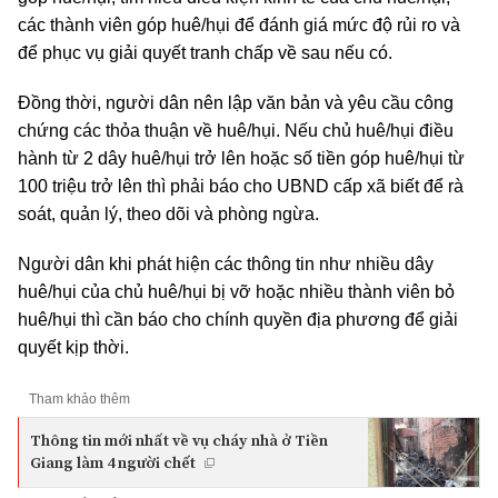
các thành viên góp huê/hụi để đánh giá mức độ rủi ro và
để phục vụ giải quyết tranh chấp về sau nếu có.
Đồng thời, người dân nên lập văn bản và yêu cầu công
chứng các thỏa thuận về huê/hụi. Nếu chủ huê/hụi điều
hành từ 2 dây huê/hụi trở lên hoặc số tiền góp huê/hụi từ
100 triệu trở lên thì phải báo cho UBND cấp xã biết để rà
soát, quản lý, theo dõi và phòng ngừa.
Người dân khi phát hiện các thông tin như nhiều dây
huê/hụi của chủ huê/hụi bị vỡ hoặc nhiều thành viên bỏ
huê/hụi thì cần báo cho chính quyền địa phương để giải
quyết kịp thời.
Tham khảo thêm
Thông tin mới nhất về vụ cháy nhà ở Tiền
Giang làm 4 người chết