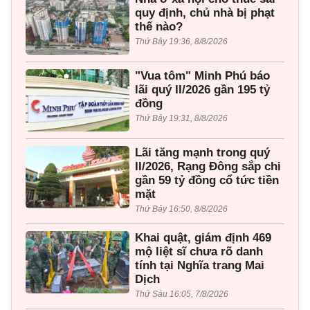
quy định, chủ nhà bị phạt
thế nào?
Thứ Bảy 19:36, 8/8/2026
"Vua tôm" Minh Phú báo
lãi quý II/2026 gần 195 tỷ
đồng
Thứ Bảy 19:31, 8/8/2026
Lãi tăng mạnh trong quý
II/2026, Rạng Đông sắp chi
gần 59 tỷ đồng cổ tức tiền
mặt
Thứ Bảy 16:50, 8/8/2026
Khai quật, giám định 469
mộ liệt sĩ chưa rõ danh
tính tại Nghĩa trang Mai
Dịch
Thứ Sáu 16:05, 7/8/2026