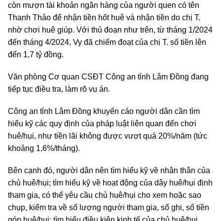
còn mượn tài khoản ngân hàng của người quen có tên
Thanh Thảo để nhận tiền hốt huê và nhận tiền do chị T.
nhờ chơi huê giúp. Với thủ đoạn như trên, từ tháng 1/2024
đến tháng 4/2024, Vy đã chiếm đoạt của chị T. số tiền lên
đến 1,7 tỷ đồng.
Văn phòng Cơ quan CSĐT Công an tỉnh Lâm Đồng đang
tiếp tục điều tra, làm rõ vụ án.
Công an tỉnh Lâm Đồng khuyến cáo người dân cần tìm
hiểu kỹ các quy định của pháp luật liên quan đến chơi
huê/hụi, như tiền lãi không được vượt quá 20%/năm (tức
khoảng 1,6%/tháng).
Bên cạnh đó, người dân nên tìm hiểu kỹ về nhân thân của
chủ huê/hụi; tìm hiểu kỹ về hoạt động của dây huê/hụi định
tham gia, có thể yêu cầu chủ huê/hụi cho xem hoặc sao
chụp, kiểm tra về số lượng người tham gia, sổ ghi, số tiền
góp huê/hụi; tìm hiểu điều kiện kinh tế của chủ huê/hụi,