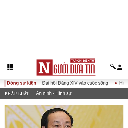
ưa Nghị quyết Đại hội Đảng XIV vào cuộc sống
Dòng sự kiện
Hướng tới 
PHÁP LUẬT
An ninh - Hình sự